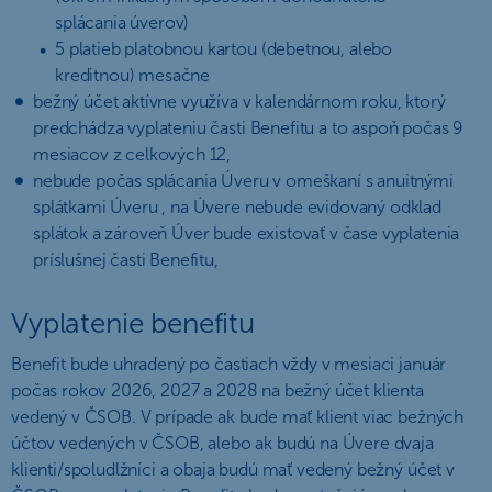
splácania úverov)
5 platieb platobnou kartou (debetnou, alebo
kreditnou) mesačne
bežný účet aktívne využíva v kalendárnom roku, ktorý
predchádza vyplateniu časti Benefitu a to aspoň počas 9
mesiacov z celkových 12,
nebude počas splácania Úveru v omeškaní s anuitnými
splátkami Úveru , na Úvere nebude evidovaný odklad
splátok a zároveň Úver bude existovať v čase vyplatenia
príslušnej časti Benefitu,
Vyplatenie benefitu
Benefit bude uhradený po častiach vždy v mesiaci január
počas rokov 2026, 2027 a 2028 na bežný účet klienta
vedený v ČSOB. V prípade ak bude mať klient viac bežných
účtov vedených v ČSOB, alebo ak budú na Úvere dvaja
klienti/spoludlžníci a obaja budú mať vedený bežný účet v