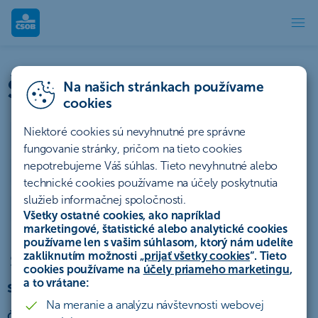
Štatúty súťaží | ČSOB
Štatúty súťaží a akcií
Na našich stránkach používame
cookies
Niektoré cookies sú nevyhnutné pre správne
Účty a platby
Úvery a lízing
fungovanie stránky, pričom na tieto cookies
nepotrebujeme Váš súhlas. Tieto nevyhnutné alebo
Sporenie a investovanie
Poistenie
Hypotéky
technické cookies používame na účely poskytnutia
služieb informačnej spoločnosti.
Ostatné
Archív
Všetky ostatné cookies, ako napríklad
marketingové, štatistické alebo analytické cookies
používame len s vašim súhlasom, ktorý nám udelíte
zakliknutím možnosti „
prijať všetky cookies
“. Tieto
Štatút akcie „Je smart dostať až 3
cookies používame na
účely priameho marketingu
,
splátky späť“
a to vrátane:
Na meranie a analýzu návštevnosti webovej
Československá obchodná banka, a. s.,