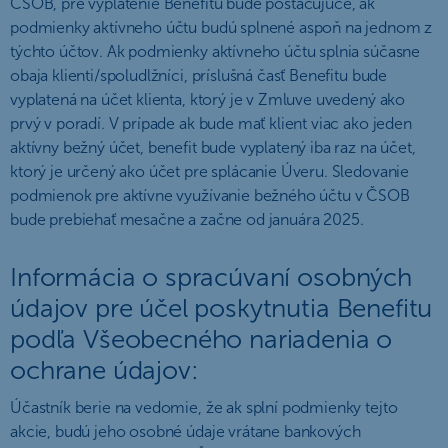
ČSOB, pre vyplatenie Benefitu bude postačujúce, ak
podmienky aktívneho účtu budú splnené aspoň na jednom z
týchto účtov. Ak podmienky aktívneho účtu splnia súčasne
obaja klienti/spoludlžníci, príslušná časť Benefitu bude
vyplatená na účet klienta, ktorý je v Zmluve uvedený ako
prvý v poradí. V prípade ak bude mať klient viac ako jeden
aktívny bežný účet, benefit bude vyplatený iba raz na účet,
ktorý je určený ako účet pre splácanie Úveru. Sledovanie
podmienok pre aktívne využívanie bežného účtu v ČSOB
bude prebiehať mesačne a začne od januára 2025.
Informácia o spracúvaní osobných
údajov pre účel poskytnutia Benefitu
podľa Všeobecného nariadenia o
ochrane údajov:
Účastník berie na vedomie, že ak splní podmienky tejto
akcie, budú jeho osobné údaje vrátane bankových