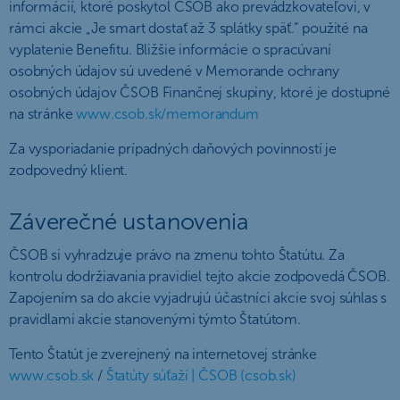
informácií, ktoré poskytol ČSOB ako prevádzkovateľovi, v
rámci akcie „Je smart dostať až 3 splátky späť.“ použité na
vyplatenie Benefitu. Bližšie informácie o spracúvaní
osobných údajov sú uvedené v Memorande ochrany
osobných údajov ČSOB Finančnej skupiny, ktoré je dostupné
na stránke
www.csob.sk/memorandum
Za vysporiadanie prípadných daňových povinností je
zodpovedný klient.
Záverečné ustanovenia
ČSOB si vyhradzuje právo na zmenu tohto Štatútu. Za
kontrolu dodržiavania pravidiel tejto akcie zodpovedá ČSOB.
Zapojením sa do akcie vyjadrujú účastníci akcie svoj súhlas s
pravidlami akcie stanovenými týmto Štatútom.
Tento Štatút je zverejnený na internetovej stránke
www.csob.sk
/
Štatúty súťaží | ČSOB (csob.sk)