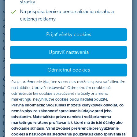
stránky
so sídlom Žižkova 11, 811 02 Bratislava, IČO: 36 854 140,
Na prispôsobenie a personalizáciu obsahu a
zapísaná v obchodnom registri Mestského súdu Bratislava III,
cielenej reklamy
oddiel Sa, vložka č. 4314/B (ďalej len „ČSOB“) verejne
vyhlasuje túto akciu, ktorá sa riadi týmto Štatútom akcie
Prijať všetky cookies
(ďalej len „Štatút“), ktorý popisuje práva a povinnosti
účastníkov akcie a pravidlá tejto akcie (ďalej len „akcia“).
Upraviť nastavenia
Akcia v zmysle tohto Štatútu predstavuje verejný prísľub v
zmysle § 850 Občianskeho zákonníka.
Odmietnuť cookies
ČSOB sa zaväzuje
v lehote a spôsobom určeným týmto
Svoje preferencie týkajúce sa cookies môžete spravovať kliknutím
Štatútom poskytnúť benefit vo forme peňažnej odmeny v
na tlačidlo „Upraviť nastavenia“. Odmietnutím cookies sú
hodnote zodpovedajúcej výške maximálne troch anuitných
odmietnuté len cookies spracúvané na účely priameho
marketingu, nevyhnutné cookies budú naďalej použité.
splátok vyplácaných postupne za každý úver poskytnutý v
Právna informácia:
Svoj súhlas môžete kedykoľvek odvolať, čo
období, ktoré je definované v podmienkach akcie, spolu
nemá vplyv na zákonnosť spracúvania údajov pred jeho
maximálne do výšky 750 EUR (ďalej len „Benefit“). Benefit
odvolaním. Máte takisto právo namietať voči priamemu
marketingu (vrátane profilovania), ktoré má tie isté účinky ako
bude poskytnutý maximálne v troch častiach, pričom každá
odvolanie súhlasu. Vami zvolené preferencie pre využívanie
časť bude zodpovedať zaplatenej anuitnej splátke v mesiaci,
cookies a nástrojov na sledovanie používateľského správania sa