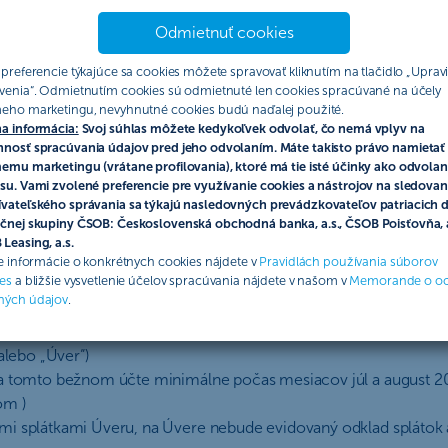
uje Československá obchodná banka, a. s., so sídlom Žižkova 11,
Odmietnuť cookies
l Sa, vložka č. 4314/B (ďalej len „ČSOB“ alebo „organizátor“). ČS
a povinnosti účastníkov akcie a pravidlá tejto akcie (ďalej len „akc
 preferencie týkajúce sa cookies môžete spravovať kliknutím na tlačidlo „Upravi
venia“. Odmietnutím cookies sú odmietnuté len cookies spracúvané na účely
ub v zmysle § 850 zák. č. 40/1964 Zb. Občianskeho zákonníka v 
eho marketingu, nevyhnutné cookies budú naďalej použité.
a informácia:
Svoj súhlas môžete kedykoľvek odvolať, čo nemá vplyv na
nosť spracúvania údajov pred jeho odvolaním. Máte takisto právo namietať 
emu marketingu (vrátane profilovania), ktoré má tie isté účinky ako odvolan
Štatútom vyplatiť benefit vo forme peňažnej odmeny zodpoveda
su. Vami zvolené preferencie pre využívanie cookies a nástrojov na sledovan
vateľského správania sa týkajú nasledovných prevádzkovateľov patriacich 
čnej skupiny ČSOB: Československá obchodná banka, a.s., ČSOB Poisťovňa, a
Leasing, a.s.
ie informácie o konkrétnych cookies nájdete v
Pravidlách používania súborov
es
a bližšie vysvetlenie účelov spracúvania nájdete v našom v
Memorande o o
t“ alebo „účastník“), ktorý súčasne splní všetky podmienky stanov
ných údajov
.
výške viac ako 2 000 EUR v termíne od 1.5.2025 (vrátane) a sp
alebo „Úver“)
 na tomto bežnom účte minimálne počas mesiacov júl a august 
om )
i splátkami Úveru, na Úvere nebude evidovaný odklad splátok a