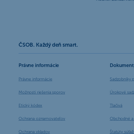
ČSOB. Každý deň smart.
Právne informácie
Dokument
Právne informácie
Sadzobníky 
Možnosti riešenia sporov
Úrokové sad
Etický kódex
Tlačivá
Ochrana oznamovateľov
Obchodné a 
Ochrana vkladov
Štatúty súťaží