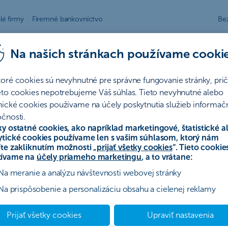
lé firmy
Firemné bankovníctvo
Be
Na našich stránkach používame cooki
toré cookies sú nevyhnutné pre správne fungovanie stránky, pr
ieto cookies nepotrebujeme Váš súhlas. Tieto nevyhnutné alebo
í
nické cookies používame na účely poskytnutia služieb informač
čnosti.
ky ostatné cookies, ako napríklad marketingové, štatistické a
ytické cookies používame len s vašim súhlasom, ktorý nám
ovanie
Poistenie
Hypotéky
Ostatné
Archív
íte zakliknutím možnosti „
prijať všetky cookies
“. Tieto cookie
ívame na
účely priameho marketingu
, a to vrátane:
Na meranie a analýzu návštevnosti webovej stránky
dnu splátku späť“
Na prispôsobenie a personalizáciu obsahu a cielenej reklamy
Prijať všetky cookies
Upraviť nastavenia