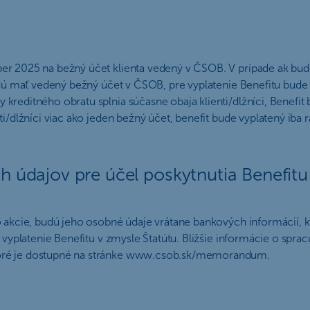
er 2025 na bežný účet klienta vedený v ČSOB. V prípade ak bu
budú mať vedený bežný účet v ČSOB, pre vyplatenie Benefitu bu
reditného obratu splnia súčasne obaja klienti/dlžníci, Benefit b
i/dlžníci viac ako jeden bežný účet, benefit bude vyplatený iba r
h údajov pre účel poskytnutia Benefit
o akcie, budú jeho osobné údaje vrátane bankových informácií, 
na vyplatenie Benefitu v zmysle Štatútu. Bližšie informácie o 
toré je dostupné na stránke www.csob.sk/memorandum.