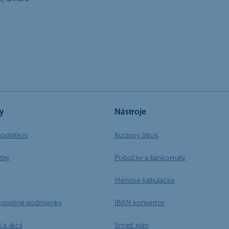
y
Nástroje
poplatkov
Kurzový lístok
zby
Pobočky a bankomaty
Menová kalkulačka
poistné podmienky
IBAN konvertor
 a akcií
Smart plán