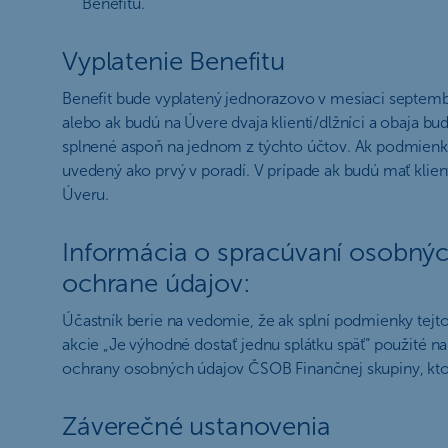
Benefitu.
Vyplatenie Benefitu
Benefit bude vyplatený jednorazovo v mesiaci septemb
alebo ak budú na Úvere dvaja klienti/dlžníci a obaja 
splnené aspoň na jednom z týchto účtov. Ak podmienky k
uvedený ako prvý v poradí. V prípade ak budú mať klient
Úveru.
Informácia o spracúvaní osobnýc
ochrane údajov:
Účastník berie na vedomie, že ak splní podmienky tejt
akcie „Je výhodné dostať jednu splátku späť“ použité 
ochrany osobných údajov ČSOB Finančnej skupiny, k
Záverečné ustanovenia