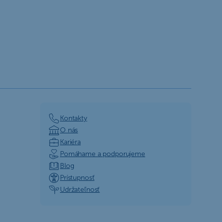
Kontakty
O nás
Kariéra
Pomáhame a podporujeme
Blog
Prístupnosť
Udržateľnosť