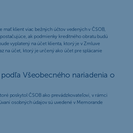
de mať klient viac bežných účtov vedených v ČSOB,
de postačujúce, ak podmienky kreditného obratu budú
ude vyplatený na účet klienta, ktorý je v Zmluve
az na účet, ktorý je určený ako účet pre splácanie
u podľa Všeobecného nariadenia o
ktoré poskytol ČSOB ako prevádzkovateľovi, v rámci
spracúvaní osobných údajov sú uvedené v Memorande