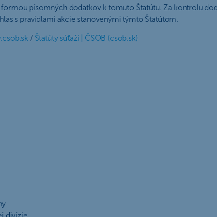
o formou písomných dodatkov k tomuto Štatútu. Za kontrolu dod
úhlas s pravidlami akcie stanovenými týmto Štatútom.
csob.sk
/
Štatúty súťaží | ČSOB (csob.sk)
ny
j divízie