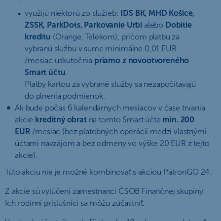
využijú niektorú zo služieb:
IDS BK, MHD Košice,
ZSSK, ParkDots, Parkovanie Urbi
alebo
Dobitie
kreditu
(Orange, Telekom), pričom platbu za
vybranú službu v sume minimálne 0,01 EUR
/mesiac uskutočnia
priamo z novootvoreného
Smart účtu
.
Platby kartou za vybrané služby sa nezapočítavajú
do plnenia podmienok.
Ak bude počas 6 kalendárnych mesiacov v čase trvania
akcie
kreditný obrat
na tomto Smart účte
min. 200
EUR
/mesiac (bez platobných operácií medzi vlastnými
účtami navzájom a bez odmeny vo výške 20 EUR z tejto
akcie).
Túto akciu nie je možné kombinovať s akciou PatronGO 24.
Z akcie sú vylúčení zamestnanci ČSOB Finančnej skupiny.
Ich rodinní príslušníci sa môžu zúčastniť.