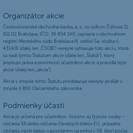
Organizátor akcie
Československá obchodná banka, a. s., so sídlom Žižkova 11,
811 02 Bratislava, IČO: 36 854 140, zapísaná v obchodnom
registri Mestského súdu Bratislava III, oddiel Sa, vložka č.
4314/B (ďalej len „ČSOB“) verejne vyhlasuje túto akciu, ktorá
sa riadi týmto Štatútom akcie (ďalej len „Štatút“), ktorý
popisuje práva a povinnosti účastníkov akcie a pravidlá tejto
akcie (ďalej len „akcia“).
Akcia v zmysle tohto Štatútu predstavuje verejný prísľub v
zmysle § 850 Občianskeho zákonníka.
Podmienky účasti
Akcia je určená pre účastníkov, ktorými sú fyzické osoby –
občania SR alebo občania členských štátov EÚ, prípadne
občania iných štátov s povolením na pobyt v SR, ktorí počas