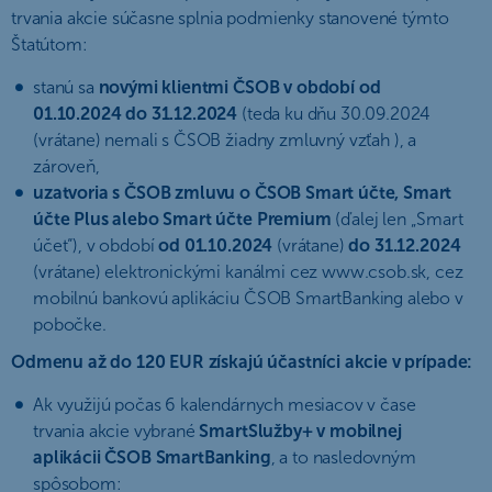
trvania akcie súčasne splnia podmienky stanovené týmto
Štatútom:
stanú sa
novými klientmi ČSOB v období od
01.10.2024 do 31.12.2024
(teda ku dňu 30.09.2024
(vrátane) nemali s ČSOB žiadny zmluvný vzťah ), a
zároveň,
uzatvoria s ČSOB zmluvu o ČSOB Smart účte, Smart
účte Plus alebo Smart účte Premium
(ďalej len „Smart
účet“), v období
od 01.10.2024
(vrátane)
do 31.12.2024
(vrátane) elektronickými kanálmi cez www.csob.sk, cez
mobilnú bankovú aplikáciu ČSOB SmartBanking alebo v
pobočke.
Odmenu až do 120 EUR získajú účastníci akcie v prípade:
Ak využijú počas 6 kalendárnych mesiacov v čase
trvania akcie vybrané
SmartSlužby+ v mobilnej
aplikácii ČSOB SmartBanking
, a to nasledovným
spôsobom: