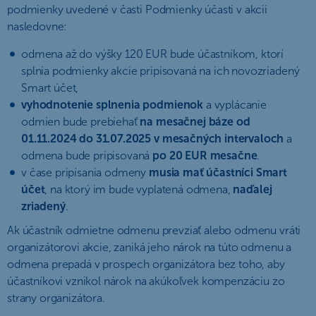
podmienky uvedené v časti Podmienky účasti v akcii
nasledovne:
odmena až do výšky 120 EUR bude účastníkom, ktorí
splnia podmienky akcie pripisovaná na ich novozriadený
Smart účet,
vyhodnotenie splnenia podmienok
a vyplácanie
odmien bude prebiehať
na mesačnej báze od
01.11.2024 do 31.07.2025 v mesačných intervaloch
a
odmena bude pripisovaná
po 20 EUR mesačne
.
v čase pripísania odmeny
musia mať účastníci Smart
účet
, na ktorý im bude vyplatená odmena,
naďalej
zriadený
.
Ak účastník odmietne odmenu prevziať alebo odmenu vráti
organizátorovi akcie, zaniká jeho nárok na túto odmenu a
odmena prepadá v prospech organizátora bez toho, aby
účastníkovi vznikol nárok na akúkoľvek kompenzáciu zo
strany organizátora.