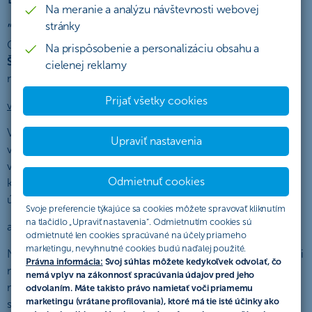
Na meranie a analýzu návštevnosti webovej
„Každý deň smart”
stránky
Organizátor akcie
týmto Dodatkom mení a dopĺňa znenie
Na prispôsobenie a personalizáciu obsahu a
Štatútu akcie
- „Každý deň smart” zo dňa 30.09.2024
cielenej reklamy
nasledovne:
Prijať všetky cookies
v časti
Podmienky účasti
sa mení nasledovná časť:
V prípade účastníka mladšieho ako 18 rokov sa na platnosť
Upraviť nastavenia
všetkých právnych úkonov vyplývajúcich z účasti na akcii
vyžaduje účasť alebo konanie jeho zákonného zástupcu,
Odmietnuť cookies
ktorý uskutoční všetky právne úkony v mene neplnoletého
účastníka ako jeho zákonný zástupca.
Svoje preferencie týkajúce sa cookies môžete spravovať kliknutím
na tlačidlo „Upraviť nastavenia“. Odmietnutím cookies sú
a
nahrádza sa
novou časťou, ktorá znie:
odmietnuté len cookies spracúvané na účely priameho
marketingu, nevyhnutné cookies budú naďalej použité.
Na platnosť všetkých právnych úkonov vyplývajúcich z účasti
Právna informácia:
Svoj súhlas môžete kedykoľvek odvolať, čo
na akcii, ak ide o účastníka mladšieho ako 18 rokov, ktorý je
nemá vplyv na zákonnosť spracúvania údajov pred jeho
majiteľom účtu vedeným v ČSOB so zákonným zástupcom,
odvolaním. Máte takisto právo namietať voči priamemu
marketingu (vrátane profilovania), ktoré má tie isté účinky ako
sa vyžaduje účasť alebo konanie jeho zákonného zástupcu,