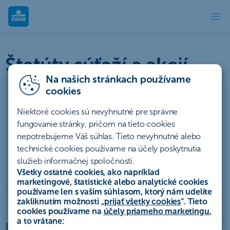
Štatúty súťaží | ČSOB
Štatúty súťaží a akcií
Na našich stránkach používame
cookies
Účty a platby
Úvery a lízing
Niektoré cookies sú nevyhnutné pre správne
Sporenie a investovanie
Poistenie
Hypotéky
fungovanie stránky, pričom na tieto cookies
nepotrebujeme Váš súhlas. Tieto nevyhnutné alebo
technické cookies používame na účely poskytnutia
Ostatné
Archív
služieb informačnej spoločnosti.
Všetky ostatné cookies, ako napríklad
marketingové, štatistické alebo analytické cookies
Štatút akcie „Každý deň smart“
používame len s vašim súhlasom, ktorý nám udelíte
zakliknutím možnosti „
prijať všetky cookies
“. Tieto
cookies používame na
účely priameho marketingu
,
a to vrátane:
DODATOK Č. 1 K ŠTATÚTU AKCIE