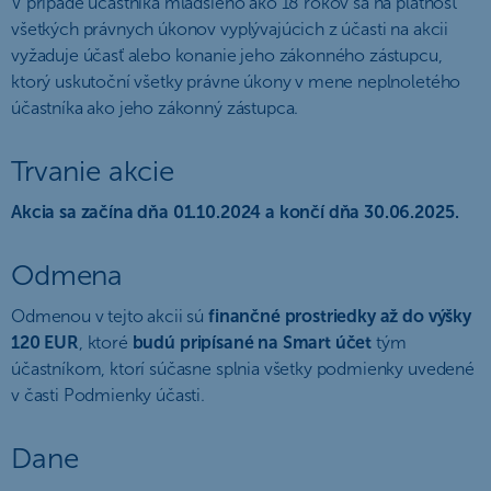
V prípade účastníka mladšieho ako 18 rokov sa na platnosť
všetkých právnych úkonov vyplývajúcich z účasti na akcii
vyžaduje účasť alebo konanie jeho zákonného zástupcu,
ktorý uskutoční všetky právne úkony v mene neplnoletého
účastníka ako jeho zákonný zástupca.
Trvanie akcie
Akcia sa začína dňa 01.10.2024 a končí dňa 30.06.2025.
Odmena
Odmenou v tejto akcii sú
finančné prostriedky až do výšky
120 EUR
, ktoré
budú pripísané na Smart účet
tým
účastníkom, ktorí súčasne splnia všetky podmienky uvedené
v časti Podmienky účasti.
Dane