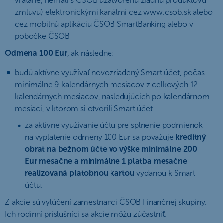
vrátane, nemali s ČSOB uzatvorenú žiadnu produktovú
zmluvu) elektronickými kanálmi cez www.csob.sk alebo
cez mobilnú aplikáciu ČSOB SmartBanking alebo v
pobočke ČSOB
Odmena 100 Eur
, ak následne:
budú aktívne využívať novozriadený Smart účet, počas
minimálne 9 kalendárnych mesiacov z celkových 12
kalendárnych mesiacov, nasledujúcich po kalendárnom
mesiaci, v ktorom si otvorili Smart účet
za aktívne využívanie účtu pre splnenie podmienok
na vyplatenie odmeny 100 Eur sa považuje
kreditný
obrat na bežnom účte vo výške minimálne 200
Eur mesačne a minimálne 1 platba mesačne
realizovaná platobnou kartou
vydanou k Smart
účtu.
Z akcie sú vylúčení zamestnanci ČSOB Finančnej skupiny.
Ich rodinní príslušníci sa akcie môžu zúčastniť.