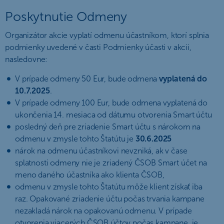
Poskytnutie Odmeny
Organizátor akcie vyplatí odmenu účastníkom, ktorí splnia
podmienky uvedené v časti Podmienky účasti v akcii,
nasledovne:
V prípade odmeny 50 Eur, bude odmena
vyplatená do
10.7.2025
.
V prípade odmeny 100 Eur, bude odmena vyplatená do
ukončenia 14. mesiaca od dátumu otvorenia Smart účtu
posledný deň pre zriadenie Smart účtu s nárokom na
odmenu v zmysle tohto Štatútu je
30.6.2025
nárok na odmenu účastníkovi nevzniká, ak v čase
splatnosti odmeny nie je zriadený ČSOB Smart účet na
meno daného účastníka ako klienta ČSOB,
odmenu v zmysle tohto Štatútu môže klient získať iba
raz. Opakované zriadenie účtu počas trvania kampane
nezakladá nárok na opakovanú odmenu. V prípade
otvorenia viacerých ČSOB účtov počas kampane, je