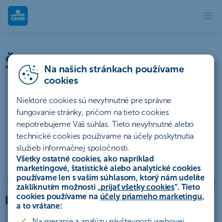
Štatúty súťaží | ČSOB
Štatúty súťaží a akcií
Na našich stránkach používame
cookies
Účty a platby
Úvery a lízing
Niektoré cookies sú nevyhnutné pre správne
fungovanie stránky, pričom na tieto cookies
Sporenie a investovanie
Poistenie
Hypotéky
nepotrebujeme Váš súhlas. Tieto nevyhnutné alebo
technické cookies používame na účely poskytnutia
Ostatné
Archív
služieb informačnej spoločnosti.
Všetky ostatné cookies, ako napríklad
marketingové, štatistické alebo analytické cookies
používame len s vašim súhlasom, ktorý nám udelíte
Štatút akcie „Staňte sa súčasťou ČSOB
zakliknutím možnosti „
prijať všetky cookies
“. Tieto
cookies používame na
účely priameho marketingu
,
banky II.“
a to vrátane:
Na meranie a analýzu návštevnosti webovej