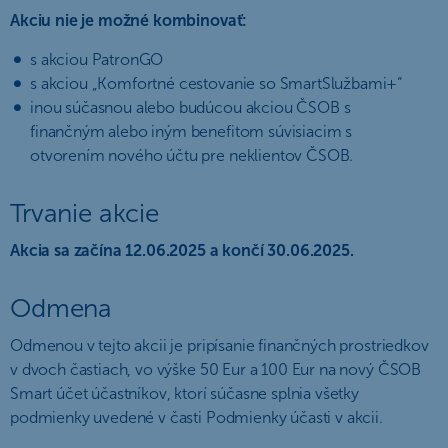
Akciu nie je možné kombinovať:
s akciou PatronGO
s akciou „Komfortné cestovanie so SmartSlužbami+“
inou súčasnou alebo budúcou akciou ČSOB s
finančným alebo iným benefitom súvisiacim s
otvorením nového účtu pre neklientov ČSOB.
Trvanie akcie
Akcia sa začína 12.06.2025 a končí 30.06.2025.
Odmena
Odmenou v tejto akcii je pripísanie finančných prostriedkov
v dvoch častiach, vo výške 50 Eur a 100 Eur na nový ČSOB
Smart účet účastníkov, ktorí súčasne splnia všetky
podmienky uvedené v časti Podmienky účasti v akcii.