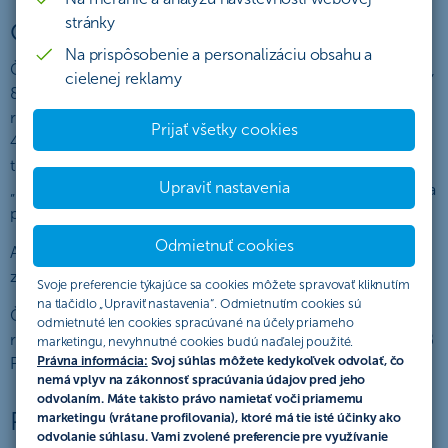
stránky
Organizátor akcie
Na prispôsobenie a personalizáciu obsahu a
Československá obchodná banka, a. s., so sídlom Žižkova 11,
cielenej reklamy
811 02 Bratislava, IČO: 36 854 140, zapísaná v obchodnom
registri Mestského súdu Bratislava III, oddiel Sa, vložka č.
Prijať všetky cookies
4314/B (ďalej len „ČSOB“ alebo “banka”) verejne vyhlasuje
túto akciu, ktorá sa riadi týmto Štatútom akcie (ďalej len
Upraviť nastavenia
„Štatút“), ktorý popisuje práva a povinnosti účastníkov akcie a
pravidlá tejto akcie (ďalej len „akcia“).
Odmietnuť cookies
Akcia v zmysle tohto Štatútu predstavuje verejný prísľub v
zmysle § 850 Občianskeho zákonníka.
Svoje preferencie týkajúce sa cookies môžete spravovať kliknutím
na tlačidlo „Upraviť nastavenia“. Odmietnutím cookies sú
ČSOB Finančnou skupinou sa v zmysle tohto štatútu
odmietnuté len cookies spracúvané na účely priameho
rozumejú jej jednotliví členovia, najmä ČSOB Banka a ČSOB
marketingu, nevyhnutné cookies budú naďalej použité.
Právna informácia:
Svoj súhlas môžete kedykoľvek odvolať, čo
Poisťovňa (ďalej „poisťovňa“)
nemá vplyv na zákonnosť spracúvania údajov pred jeho
odvolaním. Máte takisto právo namietať voči priamemu
Podmienky účasti
marketingu (vrátane profilovania), ktoré má tie isté účinky ako
odvolanie súhlasu. Vami zvolené preferencie pre využívanie