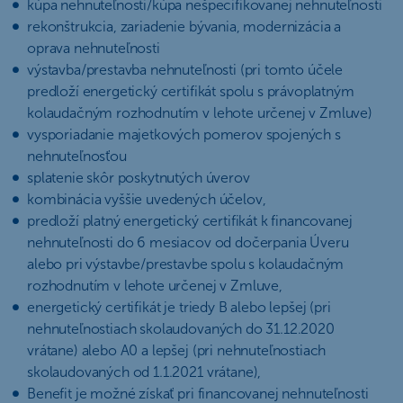
kúpa nehnuteľnosti/kúpa nešpecifikovanej nehnuteľnosti
rekonštrukcia, zariadenie bývania, modernizácia a
oprava nehnuteľnosti
výstavba/prestavba nehnuteľnosti (pri tomto účele
predloží energetický certifikát spolu s právoplatným
kolaudačným rozhodnutím v lehote určenej v Zmluve)
vysporiadanie majetkových pomerov spojených s
nehnuteľnosťou
splatenie skôr poskytnutých úverov
kombinácia vyššie uvedených účelov,
predloží platný energetický certifikát k financovanej
nehnuteľnosti do 6 mesiacov od dočerpania Úveru
alebo pri výstavbe/prestavbe spolu s kolaudačným
rozhodnutím v lehote určenej v Zmluve,
energetický certifikát je triedy B alebo lepšej (pri
nehnuteľnostiach skolaudovaných do 31.12.2020
vrátane) alebo A0 a lepšej (pri nehnuteľnostiach
skolaudovaných od 1.1.2021 vrátane),
Benefit je možné získať pri financovanej nehnuteľnosti