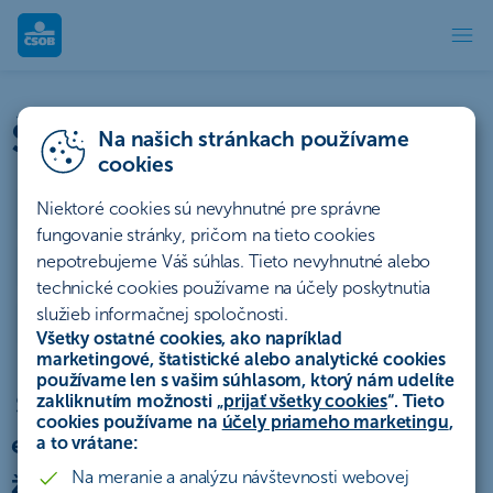
Štatúty súťaží | ČSOB
Štatúty súťaží a akcií
Na našich stránkach používame
cookies
Účty a platby
Úvery a lízing
Niektoré cookies sú nevyhnutné pre správne
fungovanie stránky, pričom na tieto cookies
nepotrebujeme Váš súhlas. Tieto nevyhnutné alebo
Sporenie a investovanie
Poistenie
Hypotéky
technické cookies používame na účely poskytnutia
služieb informačnej spoločnosti.
Ostatné
Archív
Všetky ostatné cookies, ako napríklad
marketingové, štatistické alebo analytické cookies
používame len s vašim súhlasom, ktorý nám udelíte
Štatút akcie „Vrátenie 1 splátky za
zakliknutím možnosti „
prijať všetky cookies
“. Tieto
cookies používame na
účely priameho marketingu
,
energetický certifikát - platí pre
a to vrátane:
Na meranie a analýzu návštevnosti webovej
žiadosti podané v období od 1.4.2026