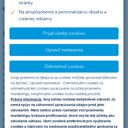
stránky
do 30.06.2026“
Na prispôsobenie a personalizáciu obsahu a
cielenej reklamy
Organizátor akcie
Prijať všetky cookies
Akciu „Vrátenie 1 splátky za energetický certifikát - platí pre
Upraviť nastavenia
žiadosti podané v období od 1.4.2026 do 30.06.2026“
organizuje Československá obchodná banka, a. s., so sídlom
Odmietnuť cookies
Žižkova 11, 811 02 Bratislava, IČO: 36 854 140, zapísaná v
obchodnom registri Mestského súdu Bratislava III, oddiel Sa,
Svoje preferencie týkajúce sa cookies môžete spravovať kliknutím
vložka č. 4314/B (ďalej len „ČSOB“ alebo „organizátor“).
na tlačidlo „Upraviť nastavenia“. Odmietnutím cookies sú
ČSOB verejne vyhlasuje túto akciu, ktorá sa riadi týmto
odmietnuté len cookies spracúvané na účely priameho
marketingu, nevyhnutné cookies budú naďalej použité.
Štatútom akcie (ďalej len „Štatút“), ktorý popisuje práva a
Právna informácia:
Svoj súhlas môžete kedykoľvek odvolať, čo
povinnosti účastníkov akcie a pravidlá tejto akcie (ďalej len
nemá vplyv na zákonnosť spracúvania údajov pred jeho
„akcia“).
odvolaním. Máte takisto právo namietať voči priamemu
marketingu (vrátane profilovania), ktoré má tie isté účinky ako
Akcia v zmysle tohto Štatútu predstavuje verejný prísľub v
odvolanie súhlasu. Vami zvolené preferencie pre využívanie
zmysle § 850 zák. č. 40/1964 Zb. Občianskeho zákonníka v
cookies a nástrojov na sledovanie používateľského správania sa