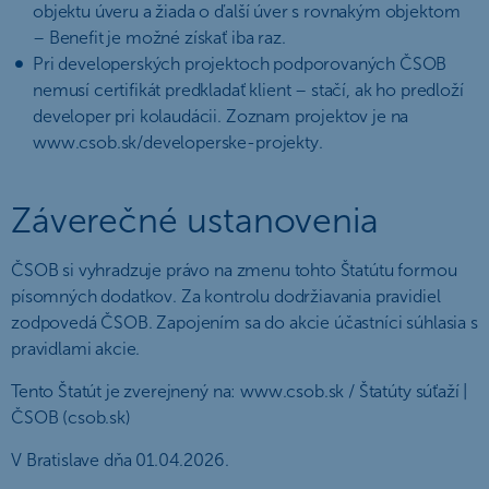
objektu úveru a žiada o ďalší úver s rovnakým objektom
– Benefit je možné získať iba raz.
Pri developerských projektoch podporovaných ČSOB
nemusí certifikát predkladať klient – stačí, ak ho predloží
developer pri kolaudácii. Zoznam projektov je na
www.csob.sk/developerske-projekty.
Záverečné ustanovenia
ČSOB si vyhradzuje právo na zmenu tohto Štatútu formou
písomných dodatkov. Za kontrolu dodržiavania pravidiel
zodpovedá ČSOB. Zapojením sa do akcie účastníci súhlasia s
pravidlami akcie.
Tento Štatút je zverejnený na: www.csob.sk / Štatúty súťaží |
ČSOB (csob.sk)
V Bratislave dňa 01.04.2026.