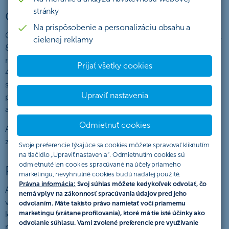
stránky
Organizátor akcie
Na prispôsobenie a personalizáciu obsahu a
Československá obchodná banka, a. s., so sídlom Žižkova 11,
cielenej reklamy
811 02 Bratislava, IČO: 36 854 140, zapísaná v obchodnom
registri Mestského súdu Bratislava III, oddiel Sa, vložka č.
Prijať všetky cookies
4314/B (ďalej len „ČSOB“) verejne vyhlasuje túto akciu, ktorá
sa riadi týmto Štatútom akcie (ďalej len „Štatút“), ktorý
Upraviť nastavenia
popisuje práva a povinnosti účastníkov akcie a pravidlá tejto
akcie (ďalej len „akcia“).
Odmietnuť cookies
Akcia v zmysle tohto Štatútu predstavuje verejný prísľub v
zmysle § 850 Občianskeho zákonníka.
Svoje preferencie týkajúce sa cookies môžete spravovať kliknutím
na tlačidlo „Upraviť nastavenia“. Odmietnutím cookies sú
odmietnuté len cookies spracúvané na účely priameho
Podmienky účasti
marketingu, nevyhnutné cookies budú naďalej použité.
Právna informácia:
Svoj súhlas môžete kedykoľvek odvolať, čo
Akcia je určená pre fyzické osoby - rezidentov, občanov SR
nemá vplyv na zákonnosť spracúvania údajov pred jeho
vo veku od 18 rokov. Predmetom akcie je odmeňovanie
odvolaním. Máte takisto právo namietať voči priamemu
marketingu (vrátane profilovania), ktoré má tie isté účinky ako
klientov až do výšky 150 Eur pri súčasnom splnení
odvolanie súhlasu. Vami zvolené preferencie pre využívanie
nasledovných podmienok: