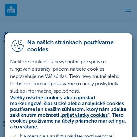
Štatúty súťaží | ČSOB
Štatúty súťaží a akcií
Na našich stránkach používame
cookies
Účty a platby
Úvery a lízing
Niektoré cookies sú nevyhnutné pre správne
fungovanie stránky, pričom na tieto cookies
Sporenie a investovanie
Poistenie
Hypotéky
nepotrebujeme Váš súhlas. Tieto nevyhnutné alebo
technické cookies používame na účely poskytnutia
Ostatné
Archív
služieb informačnej spoločnosti.
Všetky ostatné cookies, ako napríklad
marketingové, štatistické alebo analytické cookies
používame len s vašim súhlasom, ktorý nám udelíte
Štatút akcie „Získajte odmenu so
zakliknutím možnosti „
prijať všetky cookies
“. Tieto
cookies používame na
účely priameho marketingu
,
Smart účtom k leasingu II.“
a to vrátane:
Na meranie a analýzu návštevnosti webovej