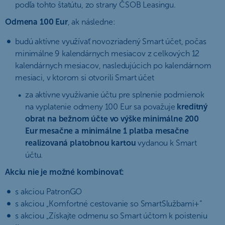
podľa tohto štatútu, zo strany ČSOB Leasingu.
Odmena 100 Eur
, ak následne:
budú aktívne využívať novozriadený Smart účet, počas
minimálne 9 kalendárnych mesiacov z celkových 12
kalendárnych mesiacov, nasledujúcich po kalendárnom
mesiaci, v ktorom si otvorili Smart účet
za aktívne využívanie účtu pre splnenie podmienok
na vyplatenie odmeny 100 Eur sa považuje
kreditný
obrat na bežnom účte vo výške minimálne 200
Eur mesačne a minimálne 1 platba mesačne
realizovaná platobnou kartou
vydanou k Smart
účtu.
Akciu nie je možné kombinovať:
s akciou PatronGO
s akciou „Komfortné cestovanie so SmartSlužbami+“
s akciou „Získajte odmenu so Smart účtom k poisteniu