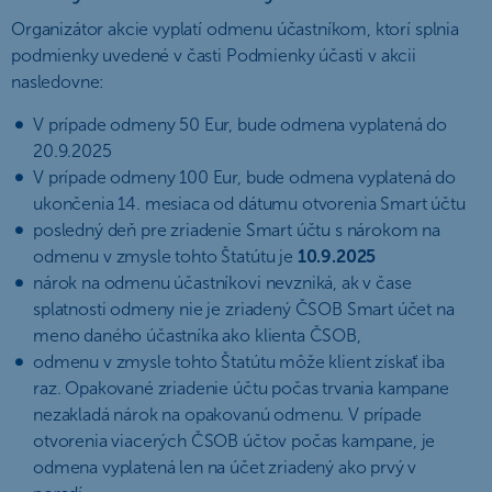
Organizátor akcie vyplatí odmenu účastníkom, ktorí splnia
podmienky uvedené v časti Podmienky účasti v akcii
nasledovne:
V prípade odmeny 50 Eur, bude odmena vyplatená do
20.9.2025
V prípade odmeny 100 Eur, bude odmena vyplatená do
ukončenia 14. mesiaca od dátumu otvorenia Smart účtu
posledný deň pre zriadenie Smart účtu s nárokom na
odmenu v zmysle tohto Štatútu je
10.9.2025
nárok na odmenu účastníkovi nevzniká, ak v čase
splatnosti odmeny nie je zriadený ČSOB Smart účet na
meno daného účastníka ako klienta ČSOB,
odmenu v zmysle tohto Štatútu môže klient získať iba
raz. Opakované zriadenie účtu počas trvania kampane
nezakladá nárok na opakovanú odmenu. V prípade
otvorenia viacerých ČSOB účtov počas kampane, je
odmena vyplatená len na účet zriadený ako prvý v