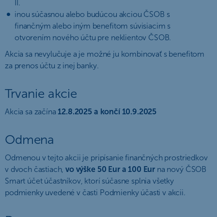
II.
inou súčasnou alebo budúcou akciou ČSOB s
finančným alebo iným benefitom súvisiacim s
otvorením nového účtu pre neklientov ČSOB.
Akcia sa nevylučuje a je možné ju kombinovať s benefitom
za prenos účtu z inej banky.
Trvanie akcie
Akcia sa začína
12.8.2025 a končí 10.9.2025
Odmena
Odmenou v tejto akcii je pripísanie finančných prostriedkov
v dvoch častiach,
vo výške 50 Eur a 100 Eur
na nový ČSOB
Smart účet účastníkov, ktorí súčasne splnia všetky
podmienky uvedené v časti Podmienky účasti v akcii.