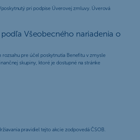
ný/poskytnutý pri podpise Úverovej zmluvy. Úverová
u podľa Všeobecného nariadenia o
 rozsahu pre účel poskytnutia Benefitu v zmysle
ančnej skupiny, ktoré je dostupné na stránke
ržiavania pravidiel tejto akcie zodpovedá ČSOB.