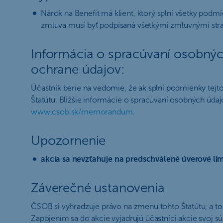
Nárok na Benefit má klient, ktorý splní všetky pod
zmluva musí byť podpísaná všetkými zmluvnými stra
Informácia o spracúvaní osobnýc
ochrane údajov:
Účastník berie na vedomie, že ak splní podmienky tej
Štatútu. Bližšie informácie o spracúvaní osobných úd
www.csob.sk/memorandum
.
Upozornenie
akcia sa nevzťahuje na predschválené úverové lim
Záverečné ustanovenia
ČSOB si vyhradzuje právo na zmenu tohto Štatútu, a t
Zapojením sa do akcie vyjadrujú účastníci akcie svoj s