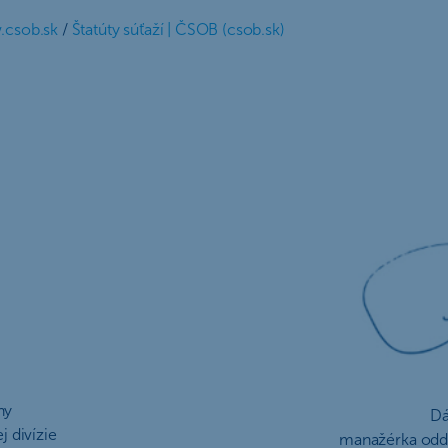
csob.sk
/
Štatúty súťaží | ČSOB (csob.sk)
ny
Dá
j divízie
manažérka odd