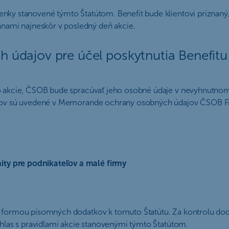
mienky stanovené týmto Štatútom. Benefit bude klientovi prizna
nami najneskôr v posledný deň akcie.
h údajov pre účel poskytnutia Benefit
to akcie, ČSOB bude spracúvať jeho osobné údaje v nevyhnutnom
ajov sú uvedené v Memorande ochrany osobných údajov ČSOB Fin
ity pre podnikateľov a malé firmy
o formou písomných dodatkov k tomuto Štatútu. Za kontrolu dod
úhlas s pravidlami akcie stanovenými týmto Štatútom.