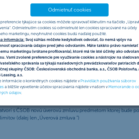
anizuje Československá obchodná banka, a. s., so sídlom Žižkova
Odmietnuť cookies
l Sa, vložka č. 4314/B (ďalej len „ČSOB“ alebo „organizátor“). ČS
a povinnosti účastníkov akcie a pravidlá tejto akcie (ďalej len „akc
 preferencie týkajúce sa cookies môžete spravovať kliknutím na tlačidlo „Upravi
venia“. Odmietnutím cookies sú odmietnuté len cookies spracúvané na účely
ub v zmysle § 850 zák. č. 40/1964 Zb. Občianskeho zákonníka v 
eho marketingu, nevyhnutné cookies budú naďalej použité.
a informácia:
Svoj súhlas môžete kedykoľvek odvolať, čo nemá vplyv na
nosť spracúvania údajov pred jeho odvolaním. Máte takisto právo namietať 
emu marketingu (vrátane profilovania), ktoré má tie isté účinky ako odvolan
Štatútom poskytnúť 100% zľavu zo spracovateľského poplatku 
su. Vami zvolené preferencie pre využívanie cookies a nástrojov na sledovan
vateľského správania sa týkajú nasledovných prevádzkovateľov patriacich 
čnej skupiny ČSOB: Československá obchodná banka, a.s., ČSOB Poisťovňa, a
Leasing, a.s.
ie informácie o konkrétnych cookies nájdete v
Pravidlách používania súborov
es
a bližšie vysvetlenie účelov spracúvania nájdete v našom v
Memorande o o
t“ alebo „účastník“), ktorý súčasne splní všetky podmienky stanov
ných údajov
.
u osobou s ročným obchodným obratom do 2,5 mil. EUR
uzatvorí s ČSOB novú úverovú zmluvu predmetom ktorej bude pos
mitov (ďalej len „Úverová zmluva “)