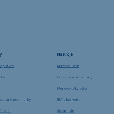
y
Nástroje
poplatkov
Kurzový lístok
zby
Pobočky a bankomaty
Menová kalkulačka
poistné podmienky
IBAN konvertor
 a akcií
Smart plán