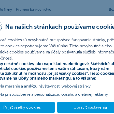
lé firmy
Firemné bankovníctvo
Be
Na našich stránkach používame cooki
toré cookies sú nevyhnutné pre správne fungovanie stránky, pr
ieto cookies nepotrebujeme Váš súhlas. Tieto nevyhnutné alebo
í
nické cookies používame na účely poskytnutia služieb informač
čnosti.
ky ostatné cookies, ako napríklad marketingové, štatistické a
ytické cookies používame len s vašim súhlasom, ktorý nám
ovanie
Poistenie
Hypotéky
Ostatné
Archív
íte zakliknutím možnosti „
prijať všetky cookies
“. Tieto cookie
ívame na
účely priameho marketingu
, a to vrátane:
Na meranie a analýzu návštevnosti webovej stránky
ký úver bez poplatku“
Na prispôsobenie a personalizáciu obsahu a cielenej reklamy
Prijať všetky cookies
Upraviť nastavenia