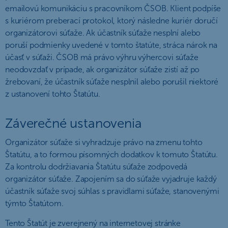
emailovú komunikáciu s pracovníkom ČSOB. Klient podpíše
s kuriérom preberací protokol, ktorý následne kuriér doručí
organizátorovi súťaže. Ak účastník súťaže nesplní alebo
poruší podmienky uvedené v tomto štatúte, stráca nárok na
účasť v súťaži. ČSOB má právo výhru výhercovi súťaže
neodovzdať v prípade, ak organizátor súťaže zistí až po
žrebovaní, že účastník súťaže nesplnil alebo porušil niektoré
z ustanovení tohto Štatútu.
Záverečné ustanovenia
Organizátor súťaže si vyhradzuje právo na zmenu tohto
Štatútu, a to formou písomných dodatkov k tomuto Štatútu.
Za kontrolu dodržiavania Štatútu súťaže zodpovedá
organizátor súťaže. Zapojením sa do súťaže vyjadruje každý
účastník súťaže svoj súhlas s pravidlami súťaže, stanovenými
týmto Štatútom.
Tento Štatút je zverejnený na internetovej stránke