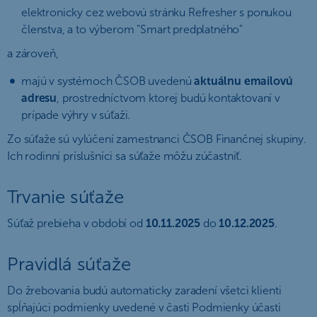
elektronicky cez webovú stránku Refresher s ponukou
členstva, a to výberom "Smart predplatného"
a zároveň,
majú v systémoch ČSOB uvedenú
aktuálnu emailovú
adresu
, prostredníctvom ktorej budú kontaktovaní v
prípade výhry v súťaži.
Zo súťaže sú vylúčení zamestnanci ČSOB Finančnej skupiny.
Ich rodinní príslušníci sa súťaže môžu zúčastniť.
Trvanie súťaže
Súťaž prebieha v období od
10.11.2025
do
10.12.2025
.
Pravidlá súťaže
Do žrebovania budú automaticky zaradení všetci klienti
spĺňajúci podmienky uvedené v časti Podmienky účasti