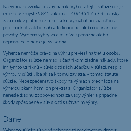
Na výhru nevzniká právny nárok. Výhru z tejto súťaže nie je
možné v zmysle § 845 zákona č. 40/1964 Zb. Občiansky
zákonník v platnom znení súdne vymáhať ani žiadať inú
protihodnotu alebo náhradu finančnej alebo nefinančnej
povahy. Výmena výhry za akékoľvek peňažné alebo
nepeňažné plnenie je vylúčená.
Výherca nemôže právo na výhru previesť na tretiu osobu.
Organizátor súťaže nehradí účastníkom žiadne náklady, ktoré
im týmto vzniknú v súvislosti s ich účasťou v súťaži, resp. s
výhrou v súťaži, iba ak sa k tomu zaviazal v tomto štatúte
súťaže. Nebezpečenstvo škody na výhrach prechádza na
výhercu okamihom ich prevzatia. Organizátor súťaže
nenesie žiadnu zodpovednosť za vady výhier a prípadné
škody spôsobené v súvislosti s užívaním výhry.
Dane
Výhry zo súťaže sú vo všeobecnosti predmetom dane z