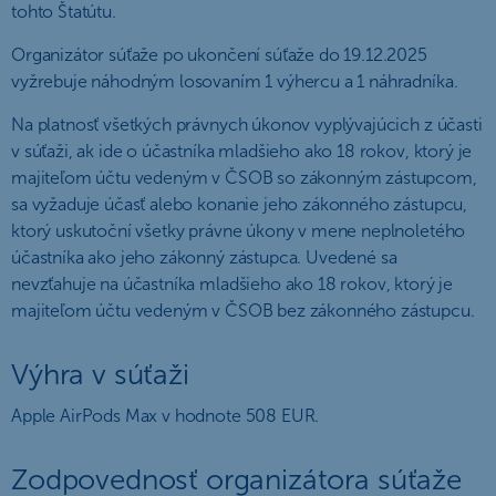
tohto Štatútu.
Organizátor súťaže po ukončení súťaže do 19.12.2025
vyžrebuje náhodným losovaním 1 výhercu a 1 náhradníka.
Na platnosť všetkých právnych úkonov vyplývajúcich z účasti
v súťaži, ak ide o účastníka mladšieho ako 18 rokov, ktorý je
majiteľom účtu vedeným v ČSOB so zákonným zástupcom,
sa vyžaduje účasť alebo konanie jeho zákonného zástupcu,
ktorý uskutoční všetky právne úkony v mene neplnoletého
účastníka ako jeho zákonný zástupca. Uvedené sa
nevzťahuje na účastníka mladšieho ako 18 rokov, ktorý je
majiteľom účtu vedeným v ČSOB bez zákonného zástupcu.
Výhra v súťaži
Apple AirPods Max v hodnote 508 EUR.
Zodpovednosť organizátora súťaže