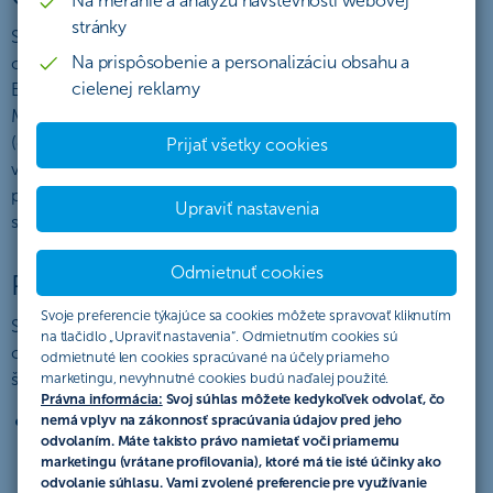
Na meranie a analýzu návštevnosti webovej
stránky
Súťaž
„Refreshni sa na max“
organizuje Československá
Na prispôsobenie a personalizáciu obsahu a
obchodná banka, a. s., so sídlom Žižkova 11, 811 02
cielenej reklamy
Bratislava, IČO: 36 854 140, zapísaná v obchodnom registri
Mestského súdu Bratislava III, oddiel Sa, vložka č. 4314/B
(ďalej len „ČSOB“ alebo „organizátor súťaže“). Súťaž sa riadi
Prijať všetky cookies
výlučne týmto Štatútom súťaže (ďalej len „Štatút“), ktorý
popisuje práva a povinnosti účastníkov súťaže a pravidlá
Upraviť nastavenia
súťaže (ďalej len „súťaž“).
Odmietnuť cookies
Podmienky účasti
Svoje preferencie týkajúce sa cookies môžete spravovať kliknutím
Súťaž je určená pre fyzické osoby – občanov SR alebo
na tlačidlo „Upraviť nastavenia“. Odmietnutím cookies sú
občanov členských štátov EÚ, prípadne občanov iných
odmietnuté len cookies spracúvané na účely priameho
štátov s povolením na pobyt v SR, ktorí:
marketingu, nevyhnutné cookies budú naďalej použité.
Právna informácia:
Svoj súhlas môžete kedykoľvek odvolať, čo
sa stanú
novými klientmi ČSOB v období od 10.11.2025
nemá vplyv na zákonnosť spracúvania údajov pred jeho
odvolaním. Máte takisto právo namietať voči priamemu
do 10.12.2025
(teda ku dňu 9.11.2025 (vrátane) nemali s
marketingu (vrátane profilovania), ktoré má tie isté účinky ako
ČSOB žiadny zmluvný vzťah, a zároveň
odvolanie súhlasu. Vami zvolené preferencie pre využívanie