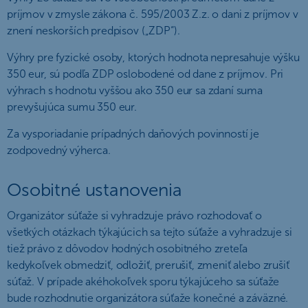
príjmov v zmysle zákona č. 595/2003 Z.z. o dani z príjmov v
znení neskorších predpisov („ZDP“).
Výhry pre fyzické osoby, ktorých hodnota nepresahuje výšku
350 eur, sú podľa ZDP oslobodené od dane z príjmov. Pri
výhrach s hodnotu vyššou ako 350 eur sa zdaní suma
prevyšujúca sumu 350 eur.
Za vysporiadanie prípadných daňových povinností je
zodpovedný výherca.
Osobitné ustanovenia
Organizátor súťaže si vyhradzuje právo rozhodovať o
všetkých otázkach týkajúcich sa tejto súťaže a vyhradzuje si
tiež právo z dôvodov hodných osobitného zreteľa
kedykoľvek obmedziť, odložiť, prerušiť, zmeniť alebo zrušiť
súťaž. V prípade akéhokoľvek sporu týkajúceho sa súťaže
bude rozhodnutie organizátora súťaže konečné a záväzné.