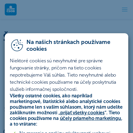
Štatúty súťaží | ČSOB
Štatúty súťaží a akcií
Na našich stránkach používame
cookies
Účty a platby
Úvery a lízing
Niektoré cookies sú nevyhnutné pre správne
fungovanie stránky, pričom na tieto cookies
Sporenie a investovanie
Poistenie
Hypotéky
nepotrebujeme Váš súhlas. Tieto nevyhnutné alebo
technické cookies používame na účely poskytnutia
Ostatné
Archív
služieb informačnej spoločnosti.
Všetky ostatné cookies, ako napríklad
marketingové, štatistické alebo analytické cookies
používame len s vašim súhlasom, ktorý nám udelíte
Štatút súťaže „Refreshni sa na max“
zakliknutím možnosti „
prijať všetky cookies
“. Tieto
cookies používame na
účely priameho marketingu
,
a to vrátane:
Organizátor súťaže