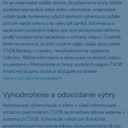
Ak sa organizátor súťaže dozvie, že výherca na účely súťaže
poskytol nepravdivé údaje alebo informácie, organizátor
súťaže bude oprávnený vylúčiť takéhoto výhercu zo súťaže,
pričom nárok výhercu na výhru tak zaniká. Informácia o
spracúvaní osobných údajov pre účel poskytnutia odmeny
podľa Všeobecného nariadenia o ochrane údajov: Účastník
berie na vedomie, že jeho osobné údaje, budú spracované
ČSOB Bankou v rozsahu, nevyhnutnom na vyplatenie
Odmeny. Bližšie informácie o spracúvaní osobných údajov
sú uvedené v Memorande ochrany osobných údajov ČSOB
Finančnej skupiny, ktoré je dostupné na stránke
www.csob.sk/memorandum
.
Vyhodnotenie a odovzdanie výhry
Vyžrebovaný výherca bude o výhre v súťaži informovaný
emailom pracovníkom ČSOB na emailovej adrese vedenej v
systémoch ČSOB. Výhra bude výhercovi doručená
prostredníctvom kuriéra na adresu, ktorú klient potvrdí cez