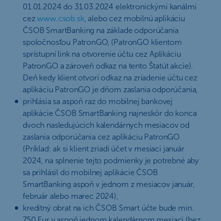
01.01.2024 do 31.03.2024 elektronickými kanálmi
cez
www.csob.sk
, alebo cez mobilnú aplikáciu
ČSOB SmartBanking na základe odporúčania
spoločnosťou PatronGO, (PatronGO klientom
sprístupní link na otvorenie účtu cez Aplikáciu
PatronGO a zároveň odkaz na tento Štatút akcie).
Deň kedy klient otvorí odkaz na zriadenie účtu cez
aplikáciu PatronGO je dňom zaslania odporúčania,
prihlásia sa aspoň raz do mobilnej bankovej
aplikácie ČSOB SmartBanking najneskôr do konca
dvoch nasledujúcich kalendárnych mesiacov od
zaslania odporúčania cez aplikáciu PatronGO
(Príklad: ak si klient zriadi účet v mesiaci január
2024, na splnenie tejto podmienky je potrebné aby
sa prihlásil do mobilnej aplikácie ČSOB
SmartBanking aspoň v jednom z mesiacov január,
február alebo marec 2024),
kreditný obrat na ich ČSOB Smart účte bude min.
750 Eur v aspoň jednom kalendárnom mesiaci (bez