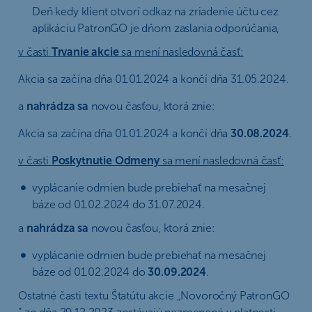
Deň kedy klient otvorí odkaz na zriadenie účtu cez
aplikáciu PatronGO je dňom zaslania odporúčania,
v časti
Trvanie akcie
sa mení nasledovná časť:
Akcia sa začína dňa 01.01.2024 a končí dňa 31.05.2024.
a
nahrádza sa
novou časťou, ktorá znie:
Akcia sa začína dňa 01.01.2024 a končí dňa
30.08.2024
.
v časti
Poskytnutie Odmeny
sa mení nasledovná časť:
vyplácanie odmien bude prebiehať na mesačnej
báze od 01.02.2024 do 31.07.2024.
a
nahrádza sa
novou časťou, ktorá znie:
vyplácanie odmien bude prebiehať na mesačnej
báze od 01.02.2024 do
30.09.2024
.
Ostatné časti textu Štatútu akcie „Novoročný PatronGO