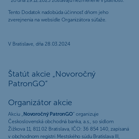
” zo dňa 29.12.2023 zostávajú nezmenené v platnosti.
Tento Dodatok nadobúda účinnosť dňom jeho
zverejnenia na websídle Organizátora súťaže.
V Bratislave, dňa 28.03.2024
Štatút akcie „Novoročný
PatronGO“
Organizátor akcie
Akciu „
Novoročný PatronGO
“ organizuje
Československá obchodná banka, a.s., so sídlom
Žižkova 11, 811 02 Bratislava, IČO: 36 854 140, zapísaná
v obchodnom registri Mestského súdu Bratislava III,