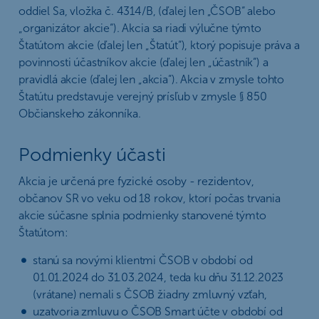
oddiel Sa, vložka č. 4314/B, (ďalej len „ČSOB“ alebo
„organizátor akcie“). Akcia sa riadi výlučne týmto
Štatútom akcie (ďalej len „Štatút“), ktorý popisuje práva a
povinnosti účastníkov akcie (ďalej len „účastník“) a
pravidlá akcie (ďalej len „akcia“). Akcia v zmysle tohto
Štatútu predstavuje verejný prísľub v zmysle § 850
Občianskeho zákonníka.
Podmienky účasti
Akcia je určená pre fyzické osoby - rezidentov,
občanov SR vo veku od 18 rokov, ktorí počas trvania
akcie súčasne splnia podmienky stanovené týmto
Štatútom:
stanú sa novými klientmi ČSOB v období od
01.01.2024 do 31.03.2024, teda ku dňu 31.12.2023
(vrátane) nemali s ČSOB žiadny zmluvný vzťah,
uzatvoria zmluvu o ČSOB Smart účte v období od