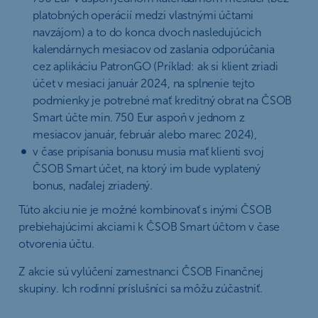
platobných operácií medzi vlastnými účtami
navzájom) a to do konca dvoch nasledujúcich
kalendárnych mesiacov od zaslania odporúčania
cez aplikáciu PatronGO (Príklad: ak si klient zriadi
účet v mesiaci január 2024, na splnenie tejto
podmienky je potrebné mať kreditný obrat na ČSOB
Smart účte min. 750 Eur aspoň v jednom z
mesiacov január, február alebo marec 2024),
v čase pripísania bonusu musia mať klienti svoj
ČSOB Smart účet, na ktorý im bude vyplatený
bonus, naďalej zriadený.
Túto akciu nie je možné kombinovať s inými ČSOB
prebiehajúcimi akciami k ČSOB Smart účtom v čase
otvorenia účtu.
Z akcie sú vylúčení zamestnanci ČSOB Finančnej
skupiny. Ich rodinní príslušníci sa môžu zúčastniť.