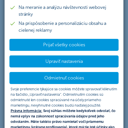
Štatút akcie „Novoročný
Na meranie a analýzu návštevnosti webovej
stránky
PatronGO“
Na prispôsobenie a personalizáciu obsahu a
cielenej reklamy
DODATOK Č. 1 K ŠTATÚTU AKCIE
Prijať všetky cookies
„Novoročný PatronGO ”
Organizátor akcie
týmto Dodatkom mení a dopĺňa
Upraviť nastavenia
znenie Štatútu akcie - „Novoročný PatronGO”
zo dňa
29.12.2023 nasledovne:
Odmietnuť cookies
v časti
Podmienky účasti
sa mení nasledovná časť:
Svoje preferencie týkajúce sa cookies môžete spravovať kliknutím
na tlačidlo „Upraviť nastavenia“. Odmietnutím cookies sú
stanú sa novými klientmi ČSOB v období od
odmietnuté len cookies spracúvané na účely priameho
01.01.2024 do 31.03.2024, teda ku dňu 31.12.2023
marketingu, nevyhnutné cookies budú naďalej použité.
(vrátane) nemali s ČSOB žiadny zmluvný vzťah,
Právna informácia:
Svoj súhlas môžete kedykoľvek odvolať, čo
uzatvoria zmluvu o ČSOB Smart účte v období od
nemá vplyv na zákonnosť spracúvania údajov pred jeho
odvolaním. Máte takisto právo namietať voči priamemu
01.01.2024 do 31.03.2024 elektronickými kanálmi
marketingu (vrátane profilovania), ktoré má tie isté účinky ako