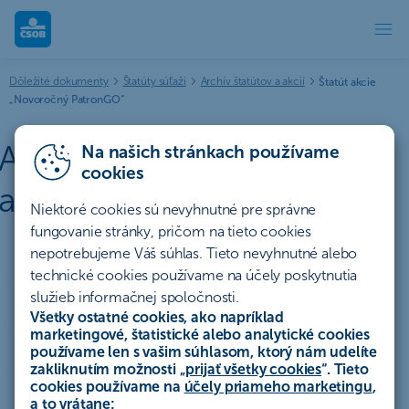
Archív štatútov a akcií | ČSOB
Dôležité dokumenty
Štatúty súťaží
Archív štatútov a akcií
Štatút akcie
„Novoročný PatronGO“
Archív štatútov súťaží a
Na našich stránkach používame
cookies
akcií
Niektoré cookies sú nevyhnutné pre správne
fungovanie stránky, pričom na tieto cookies
nepotrebujeme Váš súhlas. Tieto nevyhnutné alebo
Účty a platby
Úvery a lízing
technické cookies používame na účely poskytnutia
služieb informačnej spoločnosti.
Sporenie a investovanie
Poistenie
Hypotéky
Všetky ostatné cookies, ako napríklad
marketingové, štatistické alebo analytické cookies
používame len s vašim súhlasom, ktorý nám udelíte
Ostatné
Celý archív
zakliknutím možnosti „
prijať všetky cookies
“. Tieto
cookies používame na
účely priameho marketingu
,
a to vrátane: