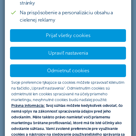
stránky
Na prispôsobenie a personalizáciu obsahu a
Štatút akcie „Vrátenie 1 až 3
cielenej reklamy
anuitných splátok pri refinancovaní
hypotéky z inej banky - platí pre
Prijať všetky cookies
žiadosti podané v období od
Upraviť nastavenia
01.01.2025 do 31.03.2025“
Odmietnuť cookies
Československá obchodná banka, a. s.,
Svoje preferencie týkajúce sa cookies môžete spravovať kliknutím
so sídlom Žižkova 11, 811 02 Bratislava, IČO: 36 854
na tlačidlo „Upraviť nastavenia“. Odmietnutím cookies sú
140, zapísaná v obchodnom registri Mestského súdu
odmietnuté len cookies spracúvané na účely priameho
Bratislava III, oddiel Sa, vložka č. 4314/B (ďalej len
marketingu, nevyhnutné cookies budú naďalej použité.
„ČSOB“) verejne vyhlasuje túto akciu, ktorá sa riadi
Právna informácia:
Svoj súhlas môžete kedykoľvek odvolať, čo
nemá vplyv na zákonnosť spracúvania údajov pred jeho
výlučne týmto Štatútom akcie (ďalej len „Štatút“), ktorý
odvolaním. Máte takisto právo namietať voči priamemu
popisuje práva a povinnosti účastníkov akcie a pravidlá
marketingu (vrátane profilovania), ktoré má tie isté účinky ako
tejto akcie (ďalej len „akcia“).
odvolanie súhlasu. Vami zvolené preferencie pre využívanie
cookies a nástrojov na sledovanie používateľského správania sa