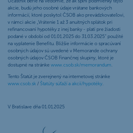
Účastník berie na vedomie, že ak splní podmienky tejto
akcie, budú jeho osobné údaje vrátane bankových
informácií, ktoré poskytol ČSOB ako prevádzkovateľovi,
v rámci akcie „Vrátenie 1 až 3 anuitných splátok pri
refinancovaní hypotéky z inej banky - platí pre žiadosti
podané v období od 01.01.2025 do 31.03.2025“ použité
na vyplatenie Benefitu. Bližšie informácie o spracúvaní
osobných údajov sú uvedené v Memorande ochrany
osobných údajov ČSOB Finančnej skupiny, ktoré je
dostupné na stránke
www.csob.sk/memorandum
.
Tento Štatút je zverejnený na internetovej stránke
www.csob.sk
/
Štatúty súťaží a akcií/hypotéky
.
V Bratislave dňa 01.01.2025