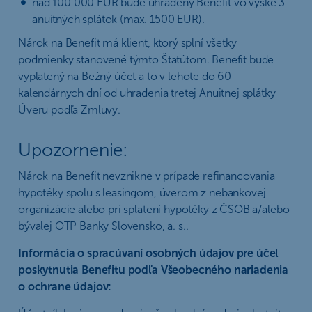
nad 100 000 EUR bude uhradený Benefit vo výške 3
anuitných splátok (max. 1500 EUR).
Nárok na Benefit má klient, ktorý splní všetky
podmienky stanovené týmto Štatútom. Benefit bude
vyplatený na Bežný účet a to v lehote do 60
kalendárnych dní od uhradenia tretej Anuitnej splátky
Úveru podľa Zmluvy.
Upozornenie:
Nárok na Benefit nevznikne v prípade refinancovania
hypotéky spolu s leasingom, úverom z nebankovej
organizácie alebo pri splatení hypotéky z ČSOB a/alebo
bývalej OTP Banky Slovensko, a. s..
Informácia o spracúvaní osobných údajov pre účel
poskytnutia Benefitu podľa Všeobecného nariadenia
o ochrane údajov: