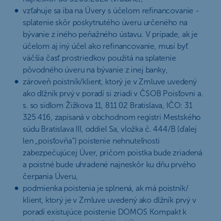
vzťahuje sa iba na Úvery s účelom refinancovanie -
splatenie skôr poskytnutého úveru určeného na
bývanie z iného peňažného ústavu. V prípade, ak je
účelom aj iný účel ako refinancovanie, musí byť
väčšia časť prostriedkov použitá na splatenie
pôvodného úveru na bývanie z inej banky,
zároveň poistník/klient, ktorý je v Zmluve uvedený
ako dlžník prvý v poradí si zriadi v ČSOB Poisťovni a.
s. so sídlom Žižkova 11, 811 02 Bratislava, IČO: 31
325 416, zapísaná v obchodnom registri Mestského
súdu Bratislava III, oddiel Sa, vložka č. 444/B (ďalej
len „poisťovňa“) poistenie nehnuteľnosti
zabezpečujúcej Úver, pričom poistka bude zriadená
a poistné bude uhradené najneskôr ku dňu prvého
čerpania Úveru,
podmienka poistenia je splnená, ak má poistník/
klient, ktorý je v Zmluve uvedený ako dlžník prvý v
poradí existujúce poistenie DOMOS Kompakt k