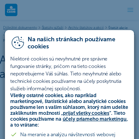
Archív štatútov a akcií | ČSOB
Dôležité dokumenty
Štatúty súťaží
Archív štatútov a akcií
Štatút akcie
„Vrátenie 1 až 3 anuitných splátok pri refinancovaní hypotéky z inej banky - platí
Na našich stránkach používame
pre žiadosti podané v období od 01.01.2025 do 31.03.2025“
cookies
Archív štatútov súťaží a
Niektoré cookies sú nevyhnutné pre správne
fungovanie stránky, pričom na tieto cookies
akcií
nepotrebujeme Váš súhlas. Tieto nevyhnutné alebo
technické cookies používame na účely poskytnutia
služieb informačnej spoločnosti.
Účty a platby
Úvery a lízing
Všetky ostatné cookies, ako napríklad
marketingové, štatistické alebo analytické cookies
používame len s vašim súhlasom, ktorý nám udelíte
Sporenie a investovanie
Poistenie
Hypotéky
zakliknutím možnosti „
prijať všetky cookies
“. Tieto
cookies používame na
účely priameho marketingu
,
a to vrátane:
Ostatné
Celý archív
Na meranie a analýzu návštevnosti webovej