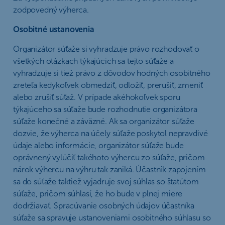
zodpovedný výherca.
Osobitné ustanovenia
Organizátor súťaže si vyhradzuje právo rozhodovať o
všetkých otázkach týkajúcich sa tejto súťaže a
vyhradzuje si tiež právo z dôvodov hodných osobitného
zreteľa kedykoľvek obmedziť, odložiť, prerušiť, zmeniť
alebo zrušiť súťaž. V prípade akéhokoľvek sporu
týkajúceho sa súťaže bude rozhodnutie organizátora
súťaže konečné a záväzné. Ak sa organizátor súťaže
dozvie, že výherca na účely súťaže poskytol nepravdivé
údaje alebo informácie, organizátor súťaže bude
oprávnený vylúčiť takéhoto výhercu zo súťaže, pričom
nárok výhercu na výhru tak zaniká. Účastník zapojením
sa do súťaže taktiež vyjadruje svoj súhlas so štatútom
súťaže, pričom súhlasí, že ho bude v plnej miere
dodržiavať. Spracúvanie osobných údajov účastníka
súťaže sa spravuje ustanoveniami osobitného súhlasu so