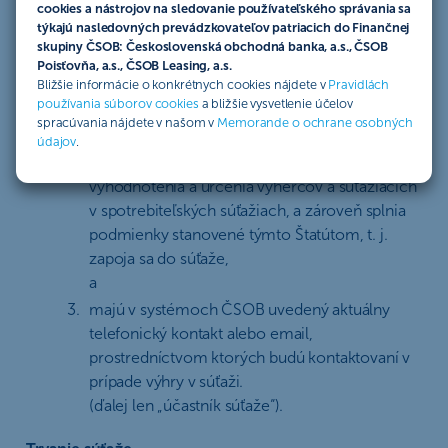
cookies a nástrojov na sledovanie používateľského správania sa
sa zapoja do súťaže tým, že vyplnia dotazník
týkajú nasledovných prevádzkovateľov patriacich do Finančnej
„
Hrajte o 3x Apple Airpods
" prostredníctvom
skupiny ČSOB: Československá obchodná banka, a.s., ČSOB
emailu, ktorí im bol zaslaný (ďalej len
Poisťovňa, a.s., ČSOB Leasing, a.s.
Bližšie informácie o konkrétnych cookies nájdete v
Pravidlách
„Dotazník“)
používania súborov cookies
a bližšie vysvetlenie účelov
a zároveň,
spracúvania nájdete v našom v
Memorande o ochrane osobných
udelili súhlas so spracúvaním ich osobných
údajov
.
údajov pre účely oslovenia, realizácie,
vyhodnotenia a určenia výhercov a súťažiacich
v spotrebiteľských súťažiach, a zároveň splnia
podmienky stanovené týmto Štatútom, t. j.
zapoja sa do súťaže,
a
majú v systémoch ČSOB uvedený aktuálny
telefonický kontakt alebo email,
prostredníctvom ktorých budú kontaktovaní v
prípade výhry v súťaži.
(ďalej len „účastník súťaže“).