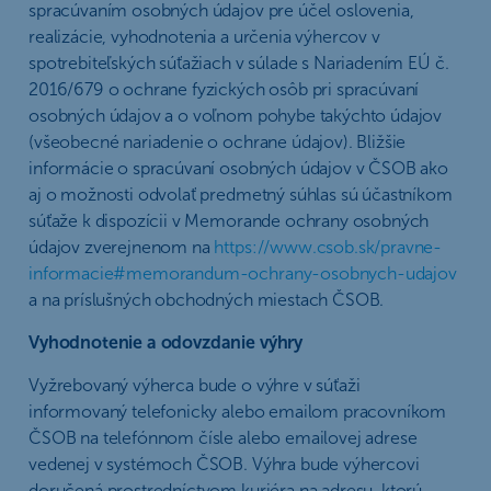
spracúvaním osobných údajov pre účel oslovenia,
realizácie, vyhodnotenia a určenia výhercov v
spotrebiteľských súťažiach v súlade s Nariadením EÚ č.
2016/679 o ochrane fyzických osôb pri spracúvaní
osobných údajov a o voľnom pohybe takýchto údajov
(všeobecné nariadenie o ochrane údajov). Bližšie
informácie o spracúvaní osobných údajov v ČSOB ako
aj o možnosti odvolať predmetný súhlas sú účastníkom
súťaže k dispozícii v Memorande ochrany osobných
údajov zverejnenom na
https://www.csob.sk/pravne-
informacie#memorandum-ochrany-osobnych-udajov
a na príslušných obchodných miestach ČSOB.
Vyhodnotenie a odovzdanie výhry
Vyžrebovaný výherca bude o výhre v súťaži
informovaný telefonicky alebo emailom pracovníkom
ČSOB na telefónnom čísle alebo emailovej adrese
vedenej v systémoch ČSOB. Výhra bude výhercovi
doručená prostredníctvom kuriéra na adresu, ktorú