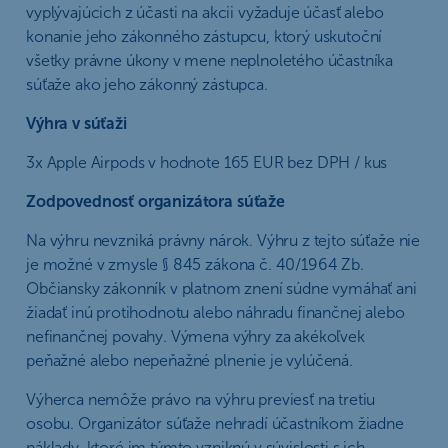
vyplývajúcich z účasti na akcii vyžaduje účasť alebo
konanie jeho zákonného zástupcu, ktorý uskutoční
všetky právne úkony v mene neplnoletého účastníka
súťaže ako jeho zákonný zástupca.
Výhra v súťaži
3x Apple Airpods v hodnote 165 EUR bez DPH / kus
Zodpovednosť organizátora súťaže
Na výhru nevzniká právny nárok. Výhru z tejto súťaže nie
je možné v zmysle § 845 zákona č. 40/1964 Zb.
Občiansky zákonník v platnom znení súdne vymáhať ani
žiadať inú protihodnotu alebo náhradu finančnej alebo
nefinančnej povahy. Výmena výhry za akékoľvek
peňažné alebo nepeňažné plnenie je vylúčená.
Výherca nemôže právo na výhru previesť na tretiu
osobu. Organizátor súťaže nehradí účastníkom žiadne
náklady, ktoré im týmto vzniknú v súvislosti s ich