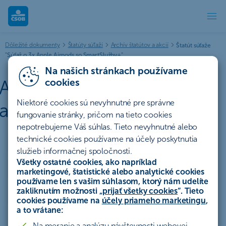
Archív štatútov a akcií | ČSOB
Dôležité dokumenty
Štatúty súťaží
Archív štatútov a akcií
Štatút súťaže
"Súťaž o 3x Apple Airpods so SmartSlužby+"
Na našich stránkach používame
Archív štatútov súťaží a
cookies
Niektoré cookies sú nevyhnutné pre správne
akcií
fungovanie stránky, pričom na tieto cookies
nepotrebujeme Váš súhlas. Tieto nevyhnutné alebo
technické cookies používame na účely poskytnutia
Účty a platby
Úvery a lízing
služieb informačnej spoločnosti.
Všetky ostatné cookies, ako napríklad
Sporenie a investovanie
Poistenie
Hypotéky
marketingové, štatistické alebo analytické cookies
používame len s vašim súhlasom, ktorý nám udelíte
zakliknutím možnosti „
prijať všetky cookies
“. Tieto
Ostatné
Celý archív
cookies používame na
účely priameho marketingu
,
a to vrátane:
Na meranie a analýzu návštevnosti webovej