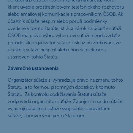
klient uvedie prostredníctvom telefonického rozhovoru
alebo emailovej komunikácie s pracovníkom ČSOB. Ak
účastník súťaže nesplní alebo poruší podmienky
uvedené v tomto štatúte, stráca nárok na účasť v súťaži.
ČSOB má právo výhru výhercovi súťaže neodovzdať v
prípade, ak organizátor súťaže zistí až po žrebovaní, že
účastník súťaže nesplnil alebo porušil niektoré z
ustanovení tohto Štatútu.
Záverečné ustanovenia
Organizátor súťaže si vyhradzuje právo na zmenu tohto
Štatútu, a to formou písomných dodatkov k tomuto
Štatútu. Za kontrolu dodržiavania Štatútu súťaže
zodpovedá organizátor súťaže. Zapojením sa do súťaže
vyjadrujú účastníci súťaže svoj súhlas s pravidlami
súťaže, stanovenými týmto Štatútom.