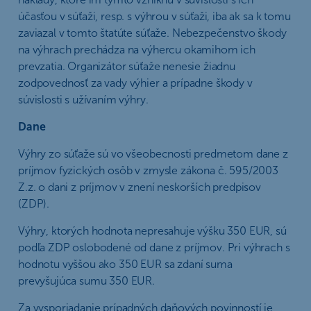
účasťou v súťaži, resp. s výhrou v súťaži, iba ak sa k tomu
zaviazal v tomto štatúte súťaže. Nebezpečenstvo škody
na výhrach prechádza na výhercu okamihom ich
prevzatia. Organizátor súťaže nenesie žiadnu
zodpovednosť za vady výhier a prípadne škody v
súvislosti s užívaním výhry.
Dane
Výhry zo súťaže sú vo všeobecnosti predmetom dane z
príjmov fyzických osôb v zmysle zákona č. 595/2003
Z.z. o dani z príjmov v znení neskorších predpisov
(ZDP).
Výhry, ktorých hodnota nepresahuje výšku 350 EUR, sú
podľa ZDP oslobodené od dane z príjmov. Pri výhrach s
hodnotu vyššou ako 350 EUR sa zdaní suma
prevyšujúca sumu 350 EUR.
Za vysporiadanie prípadných daňových povinností je