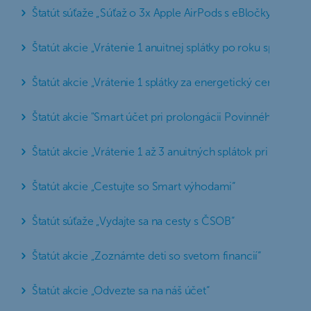
Štatút súťaže „Súťaž o 3x Apple AirPods s eBločky“
Štatút akcie „Vrátenie 1 anuitnej splátky po roku splácani
Štatút akcie „Vrátenie 1 splátky za energetický certifikát
Štatút akcie "Smart účet pri prolongácii Povinného zmluv
Štatút akcie „Vrátenie 1 až 3 anuitných splátok pri refin
Štatút akcie „Cestujte so Smart výhodami“
Štatút súťaže „Vydajte sa na cesty s ČSOB“
Štatút akcie „Zoznámte deti so svetom financií“
Štatút akcie „Odvezte sa na náš účet“