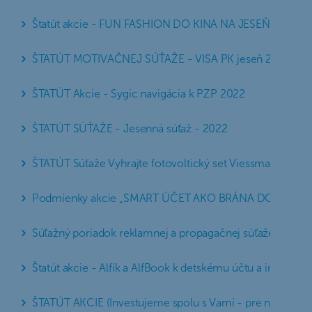
Štatút akcie - FUN FASHION DO KINA NA JESEŇ
ŠTATÚT MOTIVAČNEJ SÚŤAŽE - VISA PK jeseň 2022
ŠTATÚT Akcie - Sygic navigácia k PZP 2022
ŠTATÚT SÚŤAŽE - Jesenná súťaž - 2022
ŠTATÚT Súťaže Vyhrajte fotovoltický set Viessmann za p
Podmienky akcie „SMART ÚČET AKO BRÁNA DO SMART
Súťažný poriadok reklamnej a propagačnej súťaže
Štatút akcie - Alfík a AlfBook k detskému účtu a investova
ŠTATÚT AKCIE (Investujeme spolu s Vami - pre nové účt