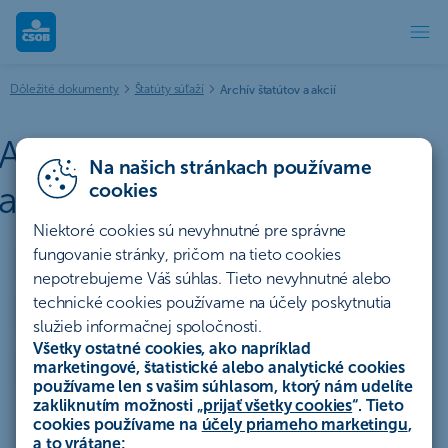
Archív štatútov a akcií | ČSOB
Dôležité dokumenty
Štatúty súťaží
Archív štatútov a akcií
Archív štatútov súťaží a
Na našich stránkach používame
akcií
cookies
Niektoré cookies sú nevyhnutné pre správne
fungovanie stránky, pričom na tieto cookies
Účty a platby
Úvery a lízing
nepotrebujeme Váš súhlas. Tieto nevyhnutné alebo
technické cookies používame na účely poskytnutia
Sporenie a investovanie
Poistenie
Hypotéky
služieb informačnej spoločnosti.
Všetky ostatné cookies, ako napríklad
Ostatné
Celý archív
marketingové, štatistické alebo analytické cookies
používame len s vašim súhlasom, ktorý nám udelíte
zakliknutím možnosti „
prijať všetky cookies
“. Tieto
cookies používame na
účely priameho marketingu
,
a to vrátane: