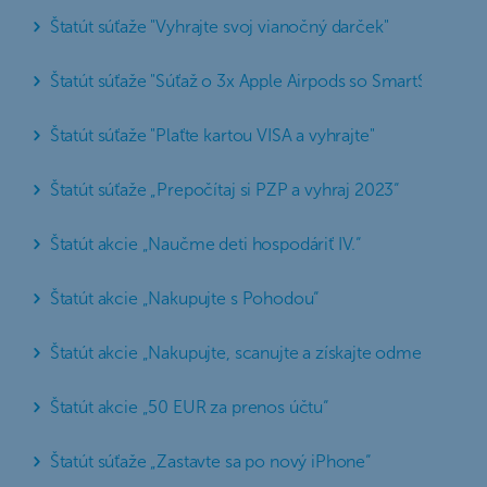
Štatút súťaže "Vyhrajte svoj vianočný darček"
Štatút súťaže "Súťaž o 3x Apple Airpods so SmartSlužby+"
Štatút súťaže "Plaťte kartou VISA a vyhrajte"
Štatút súťaže „Prepočítaj si PZP a vyhraj 2023“
Štatút akcie „Naučme deti hospodáriť IV.“
Štatút akcie „Nakupujte s Pohodou“
Štatút akcie „Nakupujte, scanujte a získajte odmenu“
Štatút akcie „50 EUR za prenos účtu“
Štatút súťaže „Zastavte sa po nový iPhone“