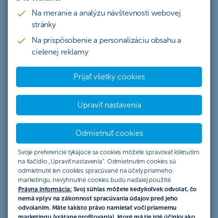
Štatút akcie „Vrátenie 1 splátky za energetický certifikát
Na meranie a analýzu návštevnosti webovej
stránky
Štatút akcie „Vrátenie 1 až 4 anuitných splátok pri refin
Na prispôsobenie a personalizáciu obsahu a
cielenej reklamy
Štatút akcie „Vrátenie 1 až 4 anuitných splátok pri refina
Prijať všetky cookies
Štatút akcie „Vrátenie 1 splátky za energetický certifikát 
Štatút akcie „Cestovné poistenie k platobnej karte na 12 
Upraviť nastavenia
Štatút akcie „Vrátenie 1 až 3 anuitných splátok pri refina
Odmietnuť cookies
Štatút akcie „Vrátenie 1 až 3 anuitných splátok pri refina
Svoje preferencie týkajúce sa cookies môžete spravovať kliknutím
na tlačidlo „Upraviť nastavenia“. Odmietnutím cookies sú
odmietnuté len cookies spracúvané na účely priameho
Štatút akcie „Cestovné poistenie za polovicu resp. so zľa
marketingu, nevyhnutné cookies budú naďalej použité.
Právna informácia:
Svoj súhlas môžete kedykoľvek odvolať, čo
nemá vplyv na zákonnosť spracúvania údajov pred jeho
Štatút akcie „Vstúpte do sveta investícií-podporíme Vás
odvolaním. Máte takisto právo namietať voči priamemu
marketingu (vrátane profilovania), ktoré má tie isté účinky ako