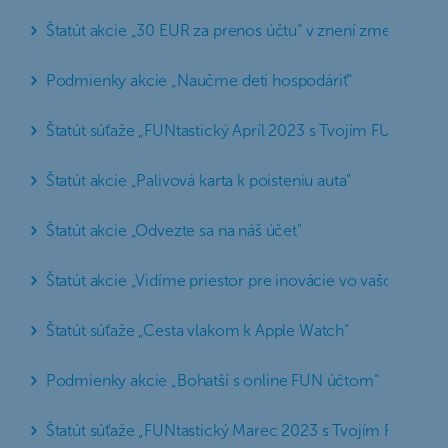
Štatút akcie „30 EUR za prenos účtu“ v znení zmeny zo d
Podmienky akcie „Naučme deti hospodáriť“
Štatút súťaže „FUNtastický Apríl 2023 s Tvojím FUN účto
Štatút akcie „Palivová karta k poisteniu auta"
Štatút akcie „Odvezte sa na náš účet"
Štatút akcie „Vidíme priestor pre inovácie vo vašom bývan
Štatút súťaže „Cesta vlakom k Apple Watch“
Podmienky akcie „Bohatší s online FUN účtom“
Štatút súťaže „FUNtastický Marec 2023 s Tvojím FUN úč