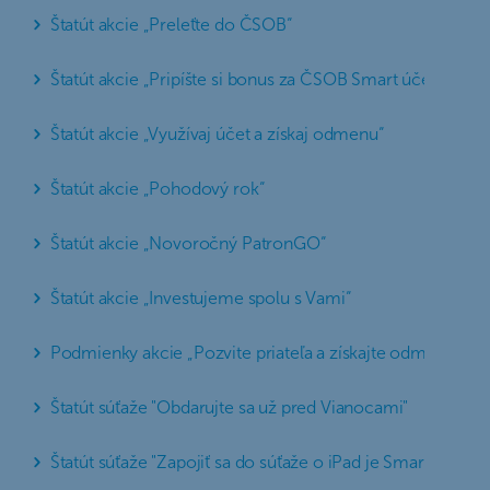
Štatút akcie „Preleťte do ČSOB“
Štatút akcie „Pripíšte si bonus za ČSOB Smart účet s pois
Štatút akcie „Využívaj účet a získaj odmenu“
Štatút akcie „Pohodový rok“
Štatút akcie „Novoročný PatronGO“
Štatút akcie „Investujeme spolu s Vami“
Podmienky akcie „Pozvite priateľa a získajte odmenu“
Štatút súťaže "Obdarujte sa už pred Vianocami"
Štatút súťaže "Zapojiť sa do súťaže o iPad je Smart"