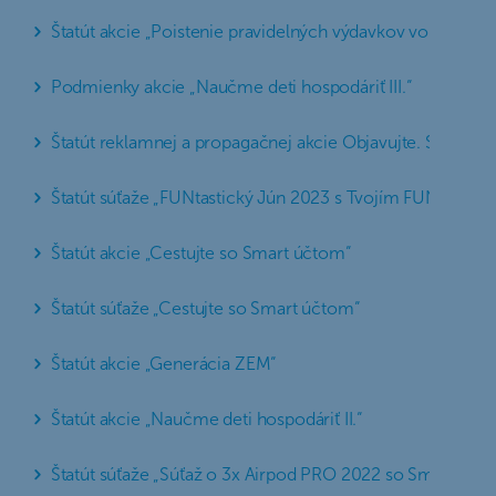
Štatút akcie „Poistenie pravidelných výdavkov vo varian
Podmienky akcie „Naučme deti hospodáriť III.“
Štatút reklamnej a propagačnej akcie Objavujte. Spoznávaj
Štatút súťaže „FUNtastický Jún 2023 s Tvojím FUN účtom
Štatút akcie „Cestujte so Smart účtom“
Štatút súťaže „Cestujte so Smart účtom“
Štatút akcie „Generácia ZEM“
Štatút akcie „Naučme deti hospodáriť II.“
Štatút súťaže „Súťaž o 3x Airpod PRO 2022 so SmartSluž