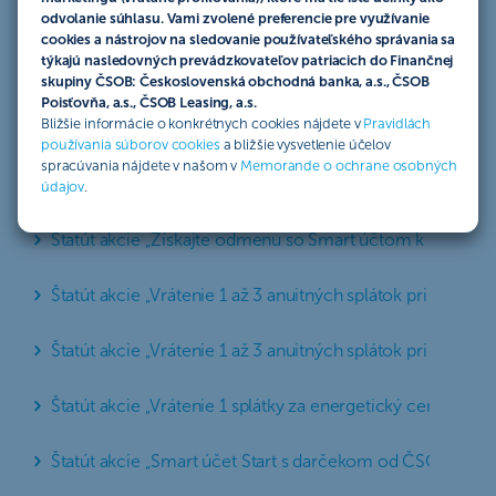
Štatút akcie „Vrátenie 1 až 3 anuitných splátok pri refina
odvolanie súhlasu. Vami zvolené preferencie pre využívanie
cookies a nástrojov na sledovanie používateľského správania sa
týkajú nasledovných prevádzkovateľov patriacich do Finančnej
Štatút akcie „Poistenie pravidelných výdavkov vo variant
skupiny ČSOB: Československá obchodná banka, a.s., ČSOB
Poisťovňa, a.s., ČSOB Leasing, a.s.
Bližšie informácie o konkrétnych cookies nájdete v
Pravidlách
Štatút akcie „Vrátenie 1 splátky za energetický certifikát 
používania súborov cookies
a bližšie vysvetlenie účelov
spracúvania nájdete v našom v
Memorande o ochrane osobných
Štatút akcie „Vrátenie 1 až 3 anuitných splátok pri refina
údajov
.
Štatút akcie „Získajte odmenu so Smart účtom k Havarijn
Štatút akcie „Vrátenie 1 až 3 anuitných splátok pri refina
Štatút akcie „Vrátenie 1 až 3 anuitných splátok pri refina
Štatút akcie „Vrátenie 1 splátky za energetický certifikát 
Štatút akcie „Smart účet Start s darčekom od ČSOB“