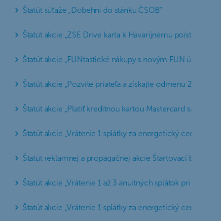
Štatút súťaže „Dobehni do stánku ČSOB“
Štatút akcie „ZSE Drive karta k Havarijnému poisteniu a H
Štatút akcie „FUNtastické nákupy s novým FUN účtom“
Štatút akcie „Pozvite priateľa a získajte odmenu 2“
Štatút akcie „Platiť kreditnou kartou Mastercard sa oplatí“
Štatút akcie „Vrátenie 1 splátky za energetický certifikát
Štatút reklamnej a propagačnej akcie Štartovací balíček
Štatút akcie „Vrátenie 1 až 3 anuitných splátok pri refina
Štatút akcie „Vrátenie 1 splátky za energetický certifikát 