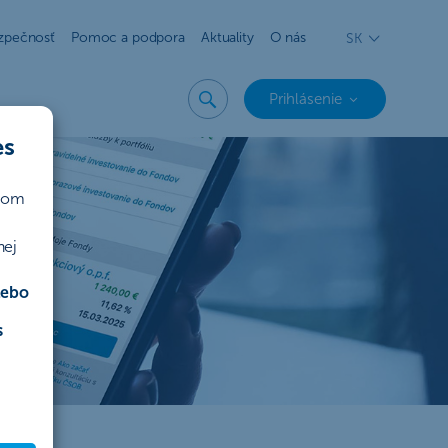
zpečnosť
Pomoc a podpora
Aktuality
O nás
SK
Prihlásenie
es
ičom
nej
lebo
s