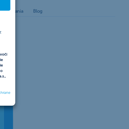
nvestovania
Blog
ť
voči
ie
ie
do
.s.,
chrane