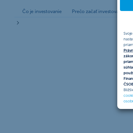
Čo je investovanie
Prečo začať investovať
P
Svoje
nasta
priam
Právn
zákon
priam
súhla
použí
Finan
ČSOB 
Bližš
cooki
osob