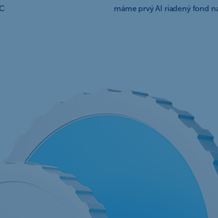
BC
máme prvý AI riadený fond n