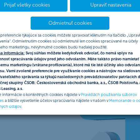
Prijať všetky cookies
Upraviť nastavenia
rečo si vybrať ČSOB
Ako správne investovať
Ponuka i
Odmietnuť cookies
 preferencie týkajúce sa cookies môžete spravovať kliknutím na tlačidlo „Upravi
venia“. Odmietnutím cookies sú odmietnuté len cookies spracúvané na účely
eho marketingu, nevyhnutné cookies budú naďalej použité.
a informácia:
Svoj súhlas môžete kedykoľvek odvolať, čo nemá vplyv na
nosť spracúvania údajov pred jeho odvolaním. Máte takisto právo namietať 
emu marketingu (vrátane profilovania), ktoré má tie isté účinky ako odvolan
su. Vami zvolené preferencie pre využívanie cookies a nástrojov na sledovan
vateľského správania sa týkajú nasledovných prevádzkovateľov patriacich 
čnej skupiny ČSOB: Československá obchodná banka, a.s., ČSOB Poisťovňa, a
Leasing, a.s.
ie informácie o konkrétnych cookies nájdete v
Pravidlách používania súborov
es
a bližšie vysvetlenie účelov spracúvania nájdete v našom v
Memorande o o
ných údajov
.