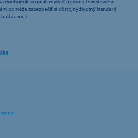
Na dôchodok sa oplatí myslieť už dnes. Investovanie
vám pomôže zabezpečiť si dôstojný životný štandard
v budúcnosti.
ačke
.
gement
.