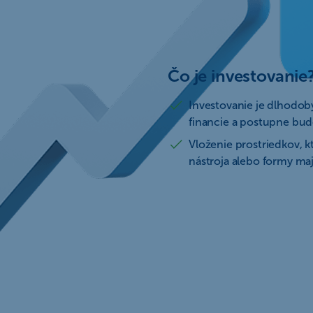
Čo je investovanie
Investovanie je dlhodo
financie a postupne bud
Vloženie prostriedkov, k
nástroja alebo formy ma