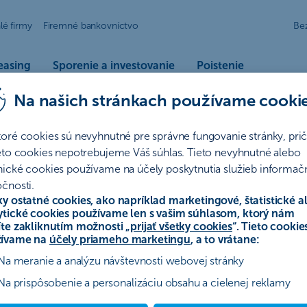
lé firmy
Firemné bankovníctvo
Be
easing
Sporenie a investovanie
Poistenie
Na našich stránkach používame cooki
dúcnosti | ČSOB
toré cookies sú nevyhnutné pre správne fungovanie stránky, pr
artnera ČSOB.
ieto cookies nepotrebujeme Váš súhlas. Tieto nevyhnutné alebo
nické cookies používame na účely poskytnutia služieb informač
čnosti.
jú
ky ostatné cookies, ako napríklad marketingové, štatistické a
ytické cookies používame len s vašim súhlasom, ktorý nám
íte zakliknutím možnosti „
prijať všetky cookies
“. Tieto cookie
ívame na
účely priameho marketingu
, a to vrátane:
Na meranie a analýzu návštevnosti webovej stránky
Na prispôsobenie a personalizáciu obsahu a cielenej reklamy