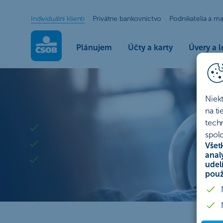
Individuálni klienti
Privátne bankovníctvo
Podnikatelia a ma
Plánujem
Účty a karty
Úvery a l
Investujte s ČSOB do fondov a svojej bu
Investovanie s ČSOB
Niek
Je skvelé investovať, je smart mať na to spoľahlivého p
na t
tech
Online investovanie cez apku pre každého
spolo
Stačí pár klikov a sledujete, ako vaše financie pracu
Všet
anal
Jednoduchý štart aj pre začiatočníkov
udel
použ
Začať investovať online