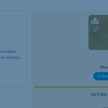
minimálne
 na úverový
Mes
Požia
Od 1 500