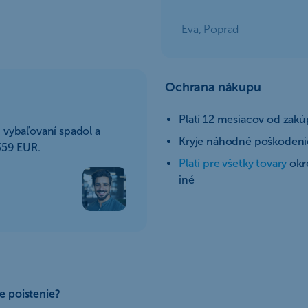
Eva, Poprad
Ochrana nákupu
Platí 12 mesiacov od zakú
i vybaľovaní spadol a
Kryje náhodné poškodenie
 359 EUR.
Platí pre všetky tovary
okre
iné
e poistenie?