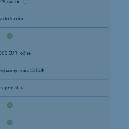
9 % ročne
ž do 55 dní
000 EUR ročne
nej sumy, min. 15 EUR
ez poplatku