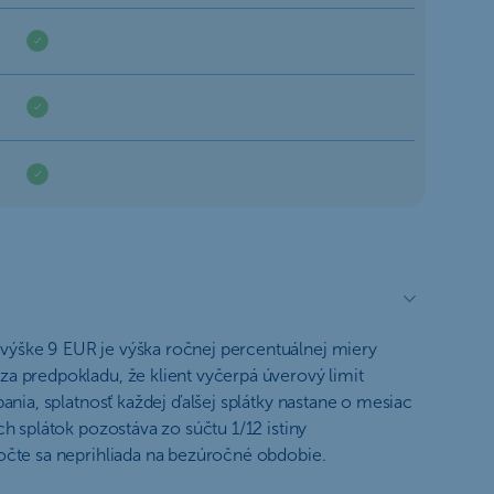
výške 9 EUR je výška ročnej percentuálnej miery
a predpokladu, že klient vyčerpá úverový limit
ania, splatnosť každej ďalšej splátky nastane o mesiac
h splátok pozostáva zo súčtu 1/12 istiny
očte sa neprihliada na bezúročné obdobie.