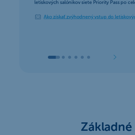
letiskových salónikov siete Priority Pass po ce
Ako získať zvýhodnený vstup do letiskový
Základné 