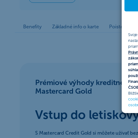
Benefity
Základné info o karte
Poistenie
Svoje
nasta
priam
Právn
zákon
priam
súhla
použí
Prémiové výhody kreditnej ka
Finan
ČSOB 
Mastercard Gold
Bližš
cooki
osob
Vstup do letiskov
S Mastercard Credit Gold si môžete užívať be