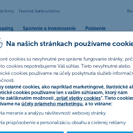
lé firmy
Firemné bankovníctvo
Be
easing
Sporenie a investovanie
Poistenie
Na našich stránkach používame cooki
OB – prémiová kreditka 
old
toré cookies sú nevyhnutné pre správne fungovanie stránky, pr
Gold získate prístup k jedinečným benefitom a službám, ktoré 
ieto cookies nepotrebujeme Váš súhlas. Tieto nevyhnutné alebo
nické cookies používame na účely poskytnutia služieb informač
čnosti.
ky ostatné cookies, ako napríklad marketingové, štatistické a
ytické cookies používame len s vašim súhlasom, ktorý nám
íte zakliknutím možnosti „
prijať všetky cookies
“. Tieto cookie
ívame na
účely priameho marketingu
, a to vrátane:
Na meranie a analýzu návštevnosti webovej stránky
026.
Na prispôsobenie a personalizáciu obsahu a cielenej reklamy