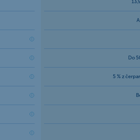
13,
A
Do 5
5 % z čerpa
B