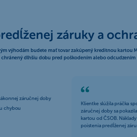
predĺženej záruky a och
ným výhodám budete mať tovar zakúpený kreditnou kartou M
chránený dlhšiu dobu pred poškodením alebo odcudzením
zákonnej záručnej doby
Klientke slúžila práčka s
ou chybou
záručnej doby sa pokazila
kartou od ČSOB. Náklady 
poistenia predĺženej záru