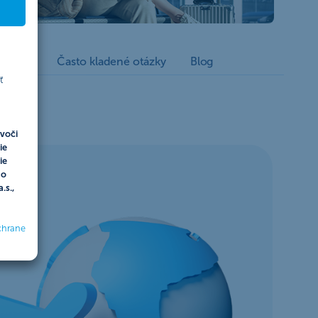
 online
Často kladené otázky
Blog
ť
voči
ie
ie
do
.s.,
chrane