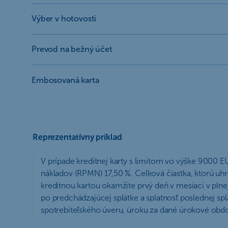
Výber v hotovosti
Prevod na bežný účet
Embosovaná karta
Reprezentatívny príklad
V prípade kreditnej karty s limitom vo výške 9000 
nákladov (RPMN) 17,50 %. Celková čiastka, ktorú uhr
kreditnou kartou okamžite prvý deň v mesiaci v plnej
po predchádzajúcej splátke a splatnosť poslednej spl
spotrebiteľského úveru, úroku za dané úrokové obdo