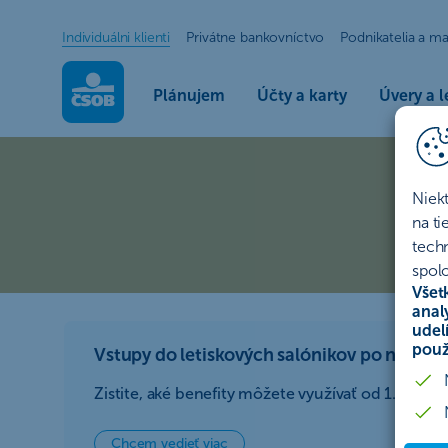
Individuálni klienti
Privátne bankovníctvo
Podnikatelia a ma
Plánujem
Účty a karty
Úvery a l
Kreditná karta Gold ČS
Kreditná karta Mastercard G
Niek
S prémiovou embosovanou kreditnou kartou Mastercard 
na t
tech
Mám záujem
Ako funguje kreditka?
spolo
Všet
anal
udel
použ
Vstupy do letiskových salónikov po novom
Zistite, aké benefity môžete využívať od 1. júla 2
Chcem vedieť viac