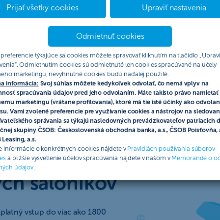
Prijať všetky cookies
Upraviť nastavenia
Odmietnuť cookies
Ako požiadať o kartu online
Nahlásenie poistnej udalosti
 preferencie týkajúce sa cookies môžete spravovať kliknutím na tlačidlo „Upravi
venia“. Odmietnutím cookies sú odmietnuté len cookies spracúvané na účely
eho marketingu, nevyhnutné cookies budú naďalej použité.
a informácia:
Svoj súhlas môžete kedykoľvek odvolať, čo nemá vplyv na
nosť spracúvania údajov pred jeho odvolaním. Máte takisto právo namietať 
emu marketingu (vrátane profilovania), ktoré má tie isté účinky ako odvolan
su. Vami zvolené preferencie pre využívanie cookies a nástrojov na sledovan
vateľského správania sa týkajú nasledovných prevádzkovateľov patriacich 
rty
čnej skupiny ČSOB: Československá obchodná banka, a.s., ČSOB Poisťovňa, a
Leasing, a.s.
ie informácie o konkrétnych cookies nájdete v
Pravidlách používania súborov
es
a bližšie vysvetlenie účelov spracúvania nájdete v našom v
Memorande o o
ných údajov
.
ých salónikov
zplatný vstup do viac ako 1800