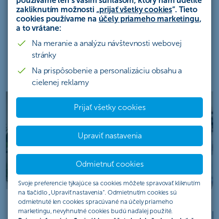
používame len s vašim súhlasom, ktorý nám udelíte
zakliknutím možnosti „
prijať všetky cookies
“. Tieto
cookies používame na
účely priameho marketingu
,
a to vrátane:
Benefity kreditnej karty Mastercard
Na meranie a analýzu návštevnosti webovej
Standard
stránky
Na prispôsobenie a personalizáciu obsahu a
cielenej reklamy
Prijať všetky cookies
Upraviť nastavenia
Odmietnuť cookies
Svoje preferencie týkajúce sa cookies môžete spravovať kliknutím
na tlačidlo „Upraviť nastavenia“. Odmietnutím cookies sú
odmietnuté len cookies spracúvané na účely priameho
Bezúročné obdobie až 55
marketingu, nevyhnutné cookies budú naďalej použité.
P