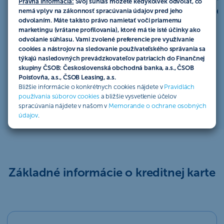
dní
Právna informácia:
Svoj súhlas môžete kedykoľvek odvolať, čo
m
nemá vplyv na zákonnosť spracúvania údajov pred jeho
odvolaním. Máte takisto právo namietať voči priamemu
marketingu (vrátane profilovania), ktoré má tie isté účinky ako
odvolanie súhlasu. Vami zvolené preferencie pre využívanie
cookies a nástrojov na sledovanie používateľského správania sa
týkajú nasledovných prevádzkovateľov patriacich do Finančnej
skupiny ČSOB: Československá obchodná banka, a.s., ČSOB
Poisťovňa, a.s., ČSOB Leasing, a.s.
Bližšie informácie o konkrétnych cookies nájdete v
Pravidlách
používania súborov cookies
a bližšie vysvetlenie účelov
spracúvania nájdete v našom v
Memorande o ochrane osobných
údajov
.
Základné informácie o kreditnej karte