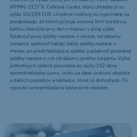
(RPMN) 23,57 %. Celková čiastka, ktorú uhradíte je vo
výške 5021,99 EUR. Uvedené hodnoty sú vypočítané za
predpokladu, že klient vyčerpá úverový limit kreditnou
kartou okamžite prvý deň v mesiaci v plnej výške.
Splatnosť prvej splátky nastane o mesiac od dátumu
čerpania, splatnosť každej ďalšej splátky nastane o
mesiac po predchádzajúcej splátke a splatnosť poslednej
splátky nastane o rok od dátumu prvého čerpania. Výška
jednotlivých splátok pozostáva zo súčtu 1/12 istiny
spotrebiteľského úveru, úroku za dané úrokové obdobie
a ďalších poplatkov a nákladov, ktoré sú dohodnuté. Pri
výpočte sa neprihliada na bezúročné obdobie.