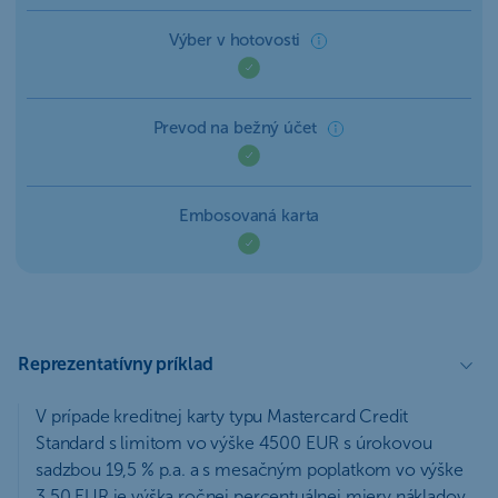
Výber v hotovosti
Prevod na bežný účet
Embosovaná karta
Reprezentatívny príklad
V prípade kreditnej karty typu Mastercard Credit
Standard s limitom vo výške 4500 EUR s úrokovou
sadzbou 19,5 % p.a. a s mesačným poplatkom vo výške
3,50 EUR je výška ročnej percentuálnej miery nákladov