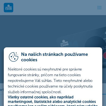
Kreditná karta Standard ČSOB – kreditk
Kreditná karta Mastercard
Standard
S kreditnou kartou Mastercard Standard máte financie vždy
poruke. Vďaka poisteniu ochrany nákupu a predĺženej záruky
budete mať zakúpený tovar automaticky poistený.
Na našich stránkach používame
cookies
Mám záujem
Niektoré cookies sú nevyhnutné pre správne
fungovanie stránky, pričom na tieto cookies
Ako funguje kreditka?
nepotrebujeme Váš súhlas. Tieto nevyhnutné alebo
technické cookies používame na účely poskytnutia
Blog
artu online
Nahlásenie poistnej udalosti online
služieb informačnej spoločnosti.
Všetky ostatné cookies, ako napríklad
marketingové, štatistické alebo analytické cookies