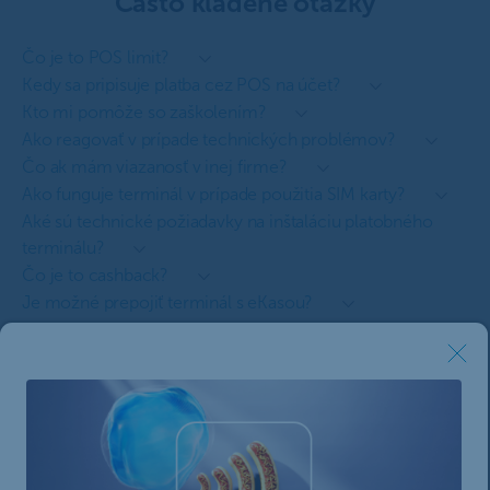
Často kladené otázky
Čo je to POS limit?
Kedy sa pripisuje platba cez POS na účet?
Kto mi pomôže so zaškolením?
Ako reagovať v prípade technických problémov?
Čo ak mám viazanosť v inej firme?
Ako funguje terminál v prípade použitia SIM karty?
Aké sú technické požiadavky na inštaláciu platobného
terminálu?
Čo je to cashback?
Je možné prepojiť terminál s eKasou?
ČSOB. Každý deň smart.
Právne informácie