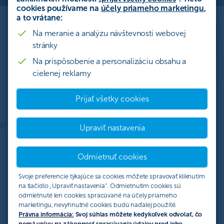
cookies používame na
účely priameho marketingu
,
a to vrátane:
Na meranie a analýzu návštevnosti webovej
Mobilný POS Android
terminál bez poplatku
stránky
Na prispôsobenie a personalizáciu obsahu a
Zistiť viac
cielenej reklamy
Prijať všetky cookies
p získania
Technická podpora
Často kladené otázky
Upraviť nastavenia
Odmietnuť cookies
Čo je to POS terminál?
Svoje preferencie týkajúce sa cookies môžete spravovať kliknutím
POS terminál, známy aj ako platobný terminál
, je skratka
na tlačidlo „Upraviť nastavenia“. Odmietnutím cookies sú
odmietnuté len cookies spracúvané na účely priameho
z anglického výrazu „Point of Sale“, čo v preklade
marketingu, nevyhnutné cookies budú naďalej použité.
znamená miesto predaja. Označuje sa tak zariadenie,
Právna informácia:
Svoj súhlas môžete kedykoľvek odvolať, čo
ktoré predajcom umožňuje prijímať platby kartou,
nemá vplyv na zákonnosť spracúvania údajov pred jeho