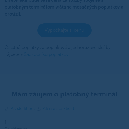
Zistite, aká bude vaša cena za služby spojené s
platobným terminálom vrátane mesačných poplatkov a
provízií.
Vypočítajte si cenu
Ostatné poplatky za doplnkové a jednorazové služby
nájdete v
Sadzobníku poplatkov
Mám záujem o platobný terminál
Ak ste klient
Ak nie ste klient
1.