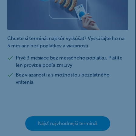
Dokumenty
Nástroje
Kontakty
O nás
Chcete si terminál najskôr vyskúšať? Vyskúšajte ho na
Kariéra
3 mesiace bez poplatkov a viazanosti
Pomáhame a podporujeme
Prvé 3 mesiace bez mesačného poplatku. Platíte
Blog
len provízie podľa zmluvy
Prístupnosť
Udržateľnosť
Bez viazanosti a s možnosťou bezplatného
vrátenia
Nájsť najvhodnejší terminál
© ČSOB 2026