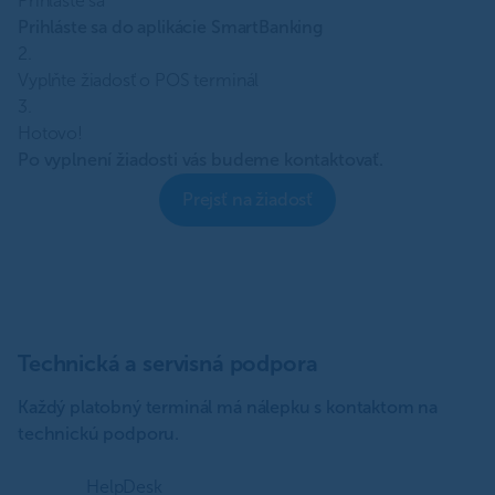
Prihláste sa
Prihláste sa do aplikácie SmartBanking
2.
Vyplňte žiadosť o POS terminál
3.
Hotovo!
Po vyplnení žiadosti vás budeme kontaktovať.
Prejsť na žiadosť
Technická a servisná podpora
Každý platobný terminál má nálepku s kontaktom na
technickú podporu.
HelpDesk