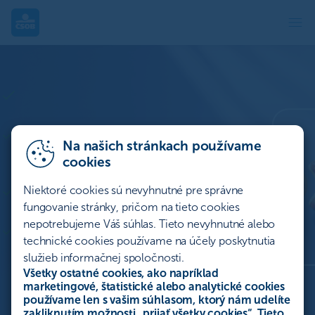
Platobné terminály | ČSOB
Platobné terminály
Transparentné ceny bez skrytých poplatkov za
transakciu od 0,89 %
Platobný terminál mPOS Android na 9 mesiacov bez
Na našich stránkach používame
poplatku alebo všetky ďalšie platobné terminály na 3
cookies
mesiace bez poplatku
Niektoré cookies sú nevyhnutné pre správne
Výhodné riešenie pokladne a POS terminálu v
fungovanie stránky, pričom na tieto cookies
jednom zariadení
nepotrebujeme Váš súhlas. Tieto nevyhnutné alebo
Zvýhodnené riešenia pre začínajúcich podnikateľov
technické cookies používame na účely poskytnutia
služieb informačnej spoločnosti.
Nájsť najvhodnejší terminál
Všetky ostatné cookies, ako napríklad
marketingové, štatistické alebo analytické cookies
používame len s vašim súhlasom, ktorý nám udelíte
Porovnanie terminálov
zakliknutím možnosti „
prijať všetky cookies
“. Tieto