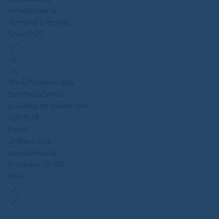
samoaktivácia
Terminál v mobile
SmartPOS
Wi-Fi/Mobilné dáta
Bez mesačného
poplatku pri obrate nad
400 EUR
Ihneď
Jednoduchá
samoaktivácia
Prenosný GPRS/
Wi-Fi