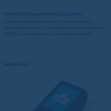
Mobilný POS s pokladňou a tlačiarňou
M
Pokladňa a platobný terminál v jednom zariadení.
Ri
Samostatnú tlačiareň s chráneným dátovým úložiskom
s 
(CHDU) je potrebné zakúpiť od nášho dodávateľa
mi
Neprenosné