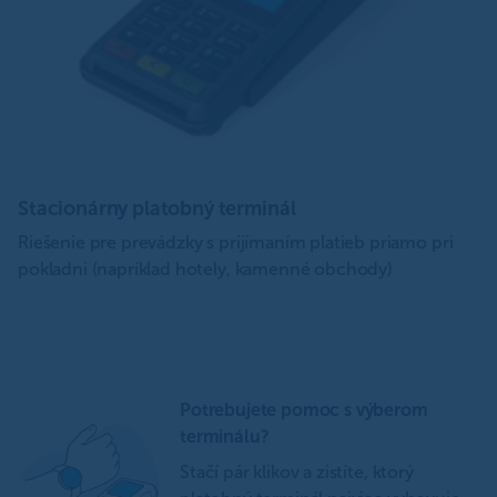
Stacionárny platobný terminál
S
Riešenie pre prevádzky s prijímaním platieb priamo pri
Vh
pokladni (napríklad hotely, kamenné obchody)
po
po
Potrebujete pomoc s výberom
terminálu?
Stačí pár klikov a zistíte, ktorý