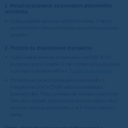
1. Mesačný poplatok za prenájom platobného
terminálu
Výška poplatku závisí od vybraného balíka. V rámci
zvýhodnených cenových balíkov sú prvé mesiace bez
poplatku
2. Provízie za zrealizované transakcie
Výška finálnej provízie za transakciu od 0,89 %. Pri
porovnaní ponúk overte, či ide o finálnu províziu alebo
o províziu v štruktúre MIF++.
Pozrite si porovnanie
Po zúčtovaní provízií pripisujeme prostriedky z
transakcií na účet v ČSOB väčšinou nasledujúci
pracovný deň. Tržby z predaja tak môžete využiť oveľa
skôr ako v prípade nebankových poskytovateľov, ktorí
zvyčajne pripisujú prostriedky 3 až 5 dní po realizácii
platby