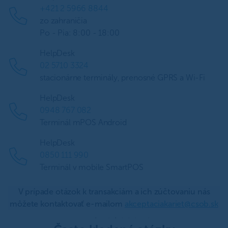
+421 2 5966 8844
zo zahraničia
Po - Pia: 8:00 - 18:00
HelpDesk
02 5710 3324
stacionárne terminály, prenosné GPRS a Wi-Fi
HelpDesk
0948 767 082
Terminál mPOS Android
HelpDesk
0850 111 990
Terminál v mobile SmartPOS
V prípade otázok k transakciám a ich zúčtovaniu nás
môžete kontaktovať e-mailom
akceptaciakariet@csob.sk