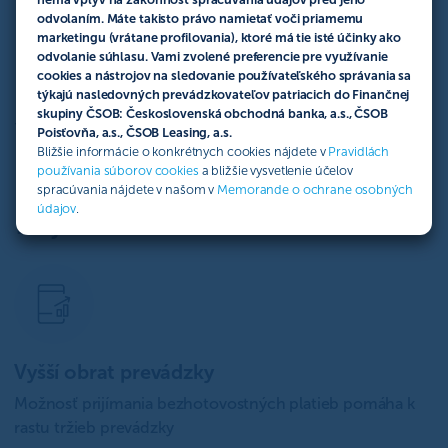
mobilom, inteligentnými hodinkami alebo inými
odvolaním. Máte takisto právo namietať voči priamemu
marketingu (vrátane profilovania), ktoré má tie isté účinky ako
zariadeniami s bezkontaktnou technológiou. Platba cez
odvolanie súhlasu. Vami zvolené preferencie pre využívanie
POS terminál je bezpečná, pretože transakcie sú
cookies a nástrojov na sledovanie používateľského správania sa
šifrované a podporujú bezkontaktné platby. Vďaka tomu
týkajú nasledovných prevádzkovateľov patriacich do Finančnej
je platobný proces rýchly, pohodlný a jednoduchý.
skupiny ČSOB: Československá obchodná banka, a.s., ČSOB
Poisťovňa, a.s., ČSOB Leasing, a.s.
Bližšie informácie o konkrétnych cookies nájdete v
Pravidlách
používania súborov cookies
a bližšie vysvetlenie účelov
spracúvania nájdete v našom v
Memorande o ochrane osobných
Ako pomôže platobný terminál
údajov
.
môjmu biznisu?
Vyšší obrat prevádzky
Možnosť prijímania bezhotovostných platieb pomáha k
rastu tržieb prevádzky