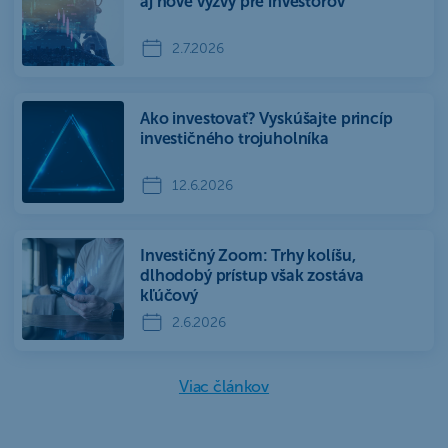
aj nové výzvy pre investorov
2.7.2026
Ako investovať? Vyskúšajte princíp
investičného trojuholníka
12.6.2026
Investičný Zoom: Trhy kolíšu,
dlhodobý prístup však zostáva
kľúčový
2.6.2026
Viac článkov