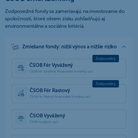
Zodpovedné fondy sa zameriavajú na investovanie do
spoločností, ktoré okrem zisku zohľadňujú aj
environmentálne a sociálne kritériá.
Zmiešané fondy: nižší výnos a nižšie riziko
ČSOB Fér Vyvážený
ČSOB Fér Vyvážený Responsible Investing o.p.f.
ČSOB Fér Rastový
ČSOB Fér Rastový Responsible Investing o.p.f.
ČSOB Vyvážený
ČSOB Vyvážený o.p.f.