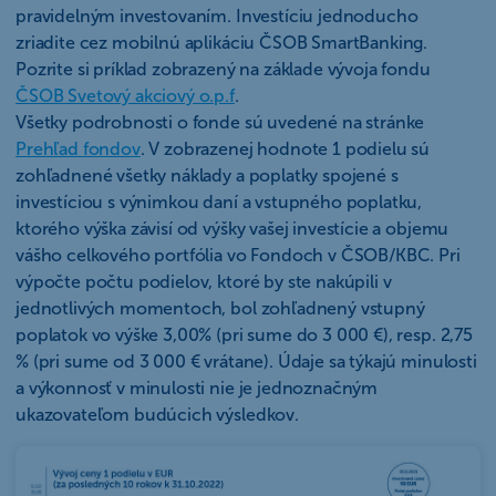
pravidelným investovaním. Investíciu jednoducho
zriadite cez mobilnú aplikáciu ČSOB SmartBanking.
Pozrite si príklad zobrazený na základe vývoja fondu
ČSOB Svetový akciový o.p.f
.
Všetky podrobnosti o fonde sú uvedené na stránke
Prehľad fondov
. V zobrazenej hodnote 1 podielu sú
zohľadnené všetky náklady a poplatky spojené s
investíciou s výnimkou daní a vstupného poplatku,
ktorého výška závisí od výšky vašej investície a objemu
vášho celkového portfólia vo Fondoch v ČSOB/KBC. Pri
výpočte počtu podielov, ktoré by ste nakúpili v
jednotlivých momentoch, bol zohľadnený vstupný
poplatok vo výške 3,00% (pri sume do 3 000 €), resp. 2,75
% (pri sume od 3 000 € vrátane). Údaje sa týkajú minulosti
a výkonnosť v minulosti nie je jednoznačným
ukazovateľom budúcich výsledkov.