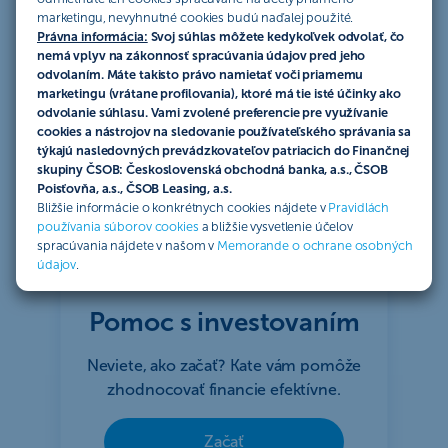
marketingu, nevyhnutné cookies budú naďalej použité.
Právna informácia:
Svoj súhlas môžete kedykoľvek odvolať, čo
nemá vplyv na zákonnosť spracúvania údajov pred jeho
odvolaním. Máte takisto právo namietať voči priamemu
marketingu (vrátane profilovania), ktoré má tie isté účinky ako
odvolanie súhlasu. Vami zvolené preferencie pre využívanie
cookies a nástrojov na sledovanie používateľského správania sa
týkajú nasledovných prevádzkovateľov patriacich do Finančnej
skupiny ČSOB: Československá obchodná banka, a.s., ČSOB
Poisťovňa, a.s., ČSOB Leasing, a.s.
Bližšie informácie o konkrétnych cookies nájdete v
Pravidlách
používania súborov cookies
a bližšie vysvetlenie účelov
spracúvania nájdete v našom v
Memorande o ochrane osobných
údajov
.
Pomoc s investovaním
Neviete, ako začať? Kate vám pomôže
zhodnocovať financie efektívne.
Začať