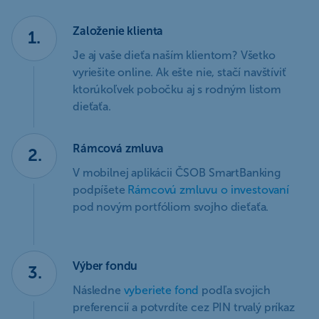
Založenie klienta
1.
Je aj vaše dieťa naším klientom? Všetko
vyriešite online. Ak ešte nie, stačí navštíviť
ktorúkoľvek pobočku aj s rodným listom
dieťaťa.
Rámcová zmluva
2.
V mobilnej aplikácii ČSOB SmartBanking
podpíšete
Rámcovú zmluvu o investovaní
pod novým portfóliom svojho dieťaťa.
Výber fondu
3.
Následne
vyberiete fond
podľa svojich
preferencií a potvrdíte cez PIN trvalý príkaz