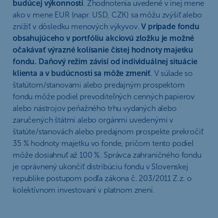
budúcej výkonnosti
. Zhodnotenia uvedené v inej mene
ako v mene EUR (napr. USD, CZK) sa môžu zvýšiť alebo
znížiť v dôsledku menových výkyvov.
V prípade fondu
obsahujúceho v portfóliu akciovú zložku je možné
očakávať výrazné kolísanie čistej hodnoty majetku
fondu. Daňový režim závisí od individuálnej situácie
klienta a v budúcnosti sa môže zmeniť
. V súlade so
štatútom/stanovami alebo predajným prospektom
fondu môže podiel prevoditeľných cenných papierov
alebo nástrojov peňažného trhu vydaných alebo
zaručených štátmi alebo orgánmi uvedenými v
štatúte/stanovách alebo predajnom prospekte prekročiť
35 % hodnoty majetku vo fonde, pričom tento podiel
môže dosiahnuť až 100 %. Správca zahraničného fondu
je oprávnený ukončiť distribúciu fondu v Slovenskej
republike postupom podľa zákona č. 203/2011 Z.z. o
kolektívnom investovaní v platnom znení.