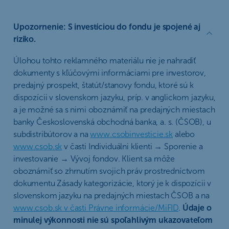
Upozornenie
: S investíciou do fondu je spojené aj
riziko.
Úlohou tohto reklamného materiálu nie je nahradiť
dokumenty s kľúčovými informáciami pre investorov,
predajný prospekt, štatút/stanovy fondu, ktoré sú k
dispozícii v slovenskom jazyku, príp. v anglickom jazyku,
a je možné sa s nimi oboznámiť na predajných miestach
banky Československá obchodná banka, a. s. (ČSOB), u
subdistribútorov a na
www.csobinvesticie.sk
alebo
www.csob.sk
v časti Individuálni klienti → Sporenie a
investovanie → Vývoj fondov. Klient sa môže
oboznámiť so zhrnutím svojich práv prostredníctvom
dokumentu Zásady kategorizácie, ktorý je k dispozícii v
slovenskom jazyku na predajných miestach ČSOB a na
www.csob.sk v časti Právne informácie/MiFID
.
Údaje o
minulej výkonnosti nie sú spoľahlivým ukazovateľom