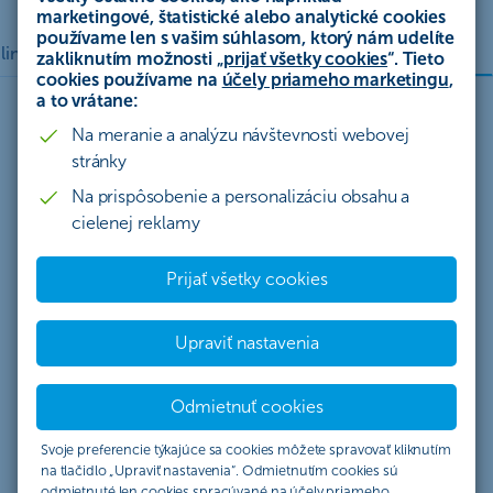
marketingové, štatistické alebo analytické cookies
používame len s vašim súhlasom, ktorý nám udelíte
Blog
line
Ďalšie možnosti
Často kladené otázky
zakliknutím možnosti „
prijať všetky cookies
“. Tieto
cookies používame na
účely priameho marketingu
,
a to vrátane:
Na meranie a analýzu návštevnosti webovej
stránky
Na prispôsobenie a personalizáciu obsahu a
Možnosti využitia výnosu z vašej
cielenej reklamy
budúcej investície
Prijať všetky cookies
Upraviť nastavenia
Zníženie inflácie
Kúpa auta
Odmietnuť cookies
Svoje preferencie týkajúce sa cookies môžete spravovať kliknutím
na tlačidlo „Upraviť nastavenia“. Odmietnutím cookies sú
odmietnuté len cookies spracúvané na účely priameho