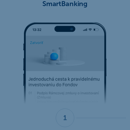
SmartBanking
1