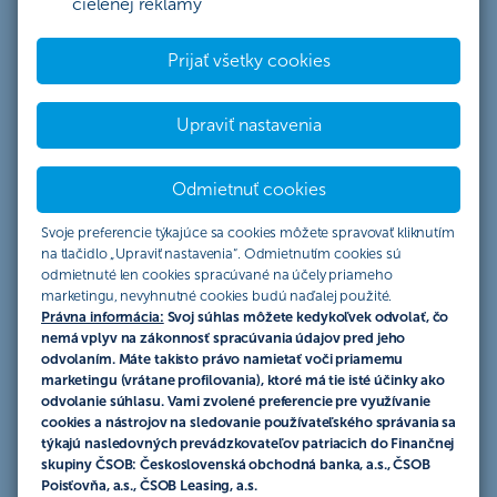
cielenej reklamy
Právne informácie
Prijať všetky cookies
Dokumenty
Upraviť nastavenia
Nástroje
Kontakty
Odmietnuť cookies
O nás
Svoje preferencie týkajúce sa cookies môžete spravovať kliknutím
Kariéra
na tlačidlo „Upraviť nastavenia“. Odmietnutím cookies sú
Pomáhame a podporujeme
odmietnuté len cookies spracúvané na účely priameho
Blog
marketingu, nevyhnutné cookies budú naďalej použité.
Prístupnosť
Právna informácia:
Svoj súhlas môžete kedykoľvek odvolať, čo
nemá vplyv na zákonnosť spracúvania údajov pred jeho
Udržateľnosť
odvolaním. Máte takisto právo namietať voči priamemu
marketingu (vrátane profilovania), ktoré má tie isté účinky ako
odvolanie súhlasu. Vami zvolené preferencie pre využívanie
cookies a nástrojov na sledovanie používateľského správania sa
týkajú nasledovných prevádzkovateľov patriacich do Finančnej
skupiny ČSOB: Československá obchodná banka, a.s., ČSOB
Poisťovňa, a.s., ČSOB Leasing, a.s.