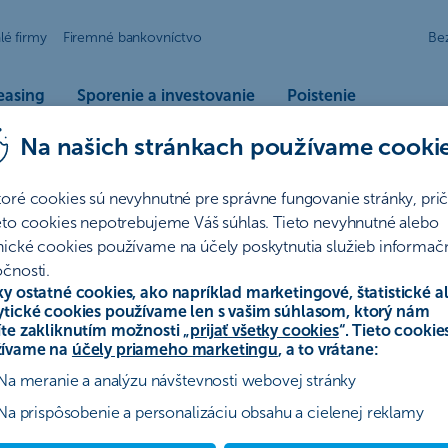
lé firmy
Firemné bankovníctvo
Be
easing
Sporenie a investovanie
Poistenie
Na našich stránkach používame cooki
ný účet
toré cookies sú nevyhnutné pre správne fungovanie stránky, pr
ieto cookies nepotrebujeme Váš súhlas. Tieto nevyhnutné alebo
nické cookies používame na účely poskytnutia služieb informač
čnosti.
ky ostatné cookies, ako napríklad marketingové, štatistické a
ytické cookies používame len s vašim súhlasom, ktorý nám
íte zakliknutím možnosti „
prijať všetky cookies
“. Tieto cookie
ívame na
účely priameho marketingu
, a to vrátane:
Na meranie a analýzu návštevnosti webovej stránky
Na prispôsobenie a personalizáciu obsahu a cielenej reklamy