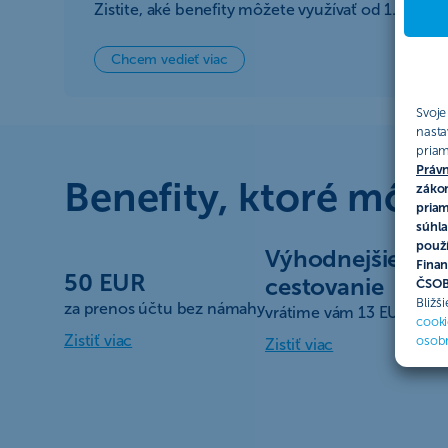
Zistite, aké benefity môžete využívať od 1. júla 2
Chcem vedieť viac
Svoje
nasta
priam
Právn
Benefity, ktoré môže
zákon
priam
súhla
použí
Výhodnejšie
Finan
50 EUR
cestovanie
ČSOB 
Bližš
za prenos účtu bez námahy
vrátime vám 13 EUR z cen
cooki
Zistiť viac
osob
Zistiť viac