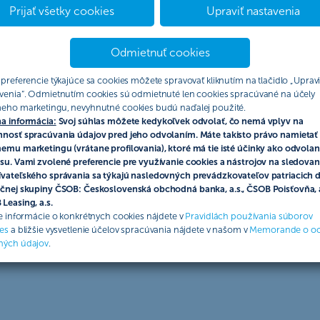
026.
Prijať všetky cookies
Upraviť nastavenia
Odmietnuť cookies
 preferencie týkajúce sa cookies môžete spravovať kliknutím na tlačidlo „Upravi
venia“. Odmietnutím cookies sú odmietnuté len cookies spracúvané na účely
eho marketingu, nevyhnutné cookies budú naďalej použité.
a informácia:
Svoj súhlas môžete kedykoľvek odvolať, čo nemá vplyv na
te získať po založení úč
nosť spracúvania údajov pred jeho odvolaním. Máte takisto právo namietať 
emu marketingu (vrátane profilovania), ktoré má tie isté účinky ako odvolan
su. Vami zvolené preferencie pre využívanie cookies a nástrojov na sledovan
vateľského správania sa týkajú nasledovných prevádzkovateľov patriacich 
čnej skupiny ČSOB: Československá obchodná banka, a.s., ČSOB Poisťovňa, a
Leasing, a.s.
ie informácie o konkrétnych cookies nájdete v
Pravidlách používania súborov
y poistenia
es
a bližšie vysvetlenie účelov spracúvania nájdete v našom v
Memorande o o
ných údajov
.