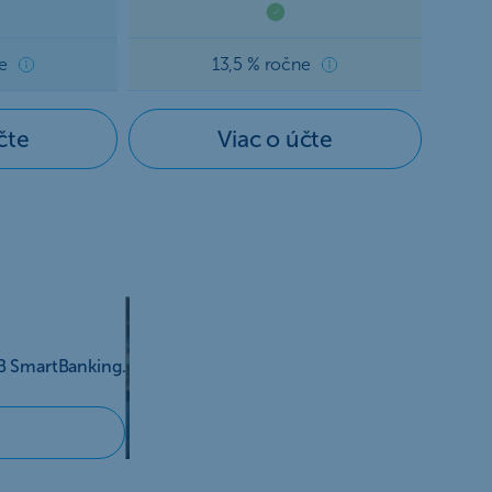
e
13,5 % ročne
čte
Viac o účte
OB SmartBanking.