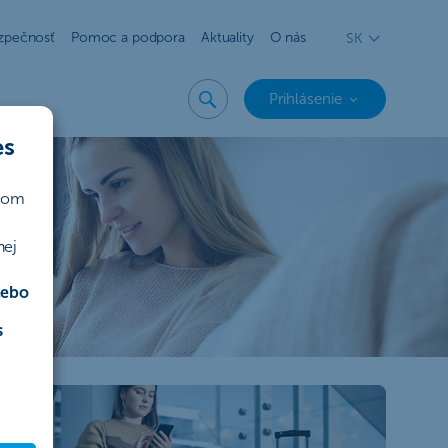
zpečnosť
Pomoc a podpora
Aktuality
O nás
SK
Prihlásenie
es
ičom
nej
lebo
s