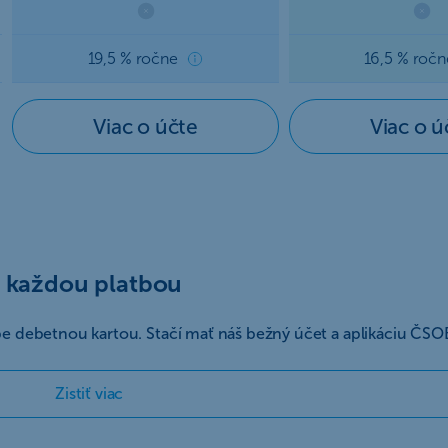
19,5 % ročne
16,5 % ročn
Viac o účte
Viac o ú
s každou platbou
atbe debetnou kartou. Stačí mať náš bežný účet a aplikáciu ČS
Zistiť viac