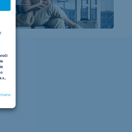
ť
tu
voči
ie
ie
do
.s.,
chrane