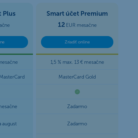
 Plus
Smart účet Premium
12
ačne
EUR mesačne
ine
Zriadiť online
 mesačne
1,5 % max. 13 € mesačne
 MasterCard
MasterCard Gold
mesačne
Zadarmo
a august
Zadarmo