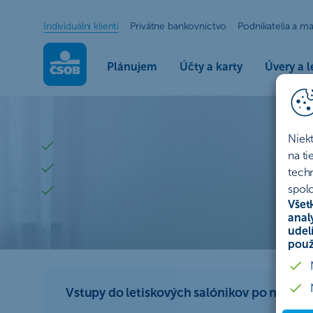
Individuálni klienti
Privátne bankovníctvo
Podnikatelia a ma
Plánujem
Účty a karty
Úvery a l
Porovnanie účtov ČSOB - vyberte si bež
Porovnanie účtov od ČSOB
Niek
Vyberte si bankový účet podľa svojich predstáv
na t
Objavte všetky smart benefity
tech
spolo
Založiť účet môžete na pár klikov online
Všet
anal
udel
Zistiť viac
použ
Vstupy do letiskových salónikov po novom