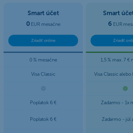
Smart účet
Smart účet
0
6
EUR mesačne
EUR mes
Zriadiť online
Zriadiť onl
0 % mesačne
1,5 % max. 7 €
Visa Classic
Visa Classic alebo
Poplatok 6 €
Zadarmo - 1x 
Poplatok 6 €
Zadarmo - júl 