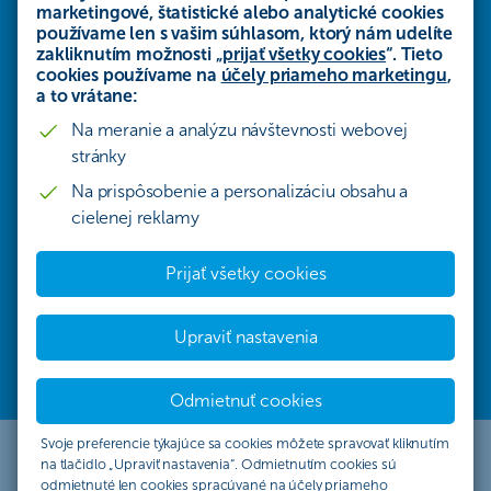
marketingové, štatistické alebo analytické cookies
používame len s vašim súhlasom, ktorý nám udelíte
Online životné
zakliknutím možnosti „
prijať všetky cookies
“. Tieto
cookies používame na
účely priameho marketingu
,
poistenie
a to vrátane:
Na meranie a analýzu návštevnosti webovej
do 10 minút
stránky
Na prispôsobenie a personalizáciu obsahu a
cielenej reklamy
Čo by ste robili, ak by ste zo dňa na deň prišli o svoj
príjem? Stačí pár klikov a vy aj vaši blízki budete
Prijať všetky cookies
finančne zabezpečení.
Upraviť nastavenia
Vypočítať cenu poistenia
Odmietnuť cookies
Svoje preferencie týkajúce sa cookies môžete spravovať kliknutím
na tlačidlo „Upraviť nastavenia“. Odmietnutím cookies sú
odmietnuté len cookies spracúvané na účely priameho