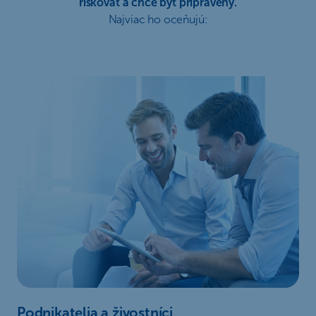
riskovať a chce byť pripravený.
Najviac ho oceňujú:
Podnikatelia a živostníci