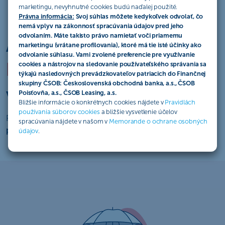
marketingu, nevyhnutné cookies budú naďalej použité.
Právna informácia:
Svoj súhlas môžete kedykoľvek odvolať, čo
nemá vplyv na zákonnosť spracúvania údajov pred jeho
odvolaním. Máte takisto právo namietať voči priamemu
Ako si zabezpečiť
marketingu (vrátane profilovania), ktoré má tie isté účinky ako
odvolanie súhlasu. Vami zvolené preferencie pre využívanie
kvalitný život,
keď mi
cookies a nástrojov na sledovanie používateľského správania sa
týkajú nasledovných prevádzkovateľov patriacich do Finančnej
skupiny ČSOB: Československá obchodná banka, a.s., ČSOB
vypadne príjem?
Poisťovňa, a.s., ČSOB Leasing, a.s.
Bližšie informácie o konkrétnych cookies nájdete v
Pravidlách
používania súborov cookies
a bližšie vysvetlenie účelov
Práve v nečakaných situáciách vás ochráni
životné
spracúvania nájdete v našom v
Memorande o ochrane osobných
poistenie
. Postará sa o:
údajov
.