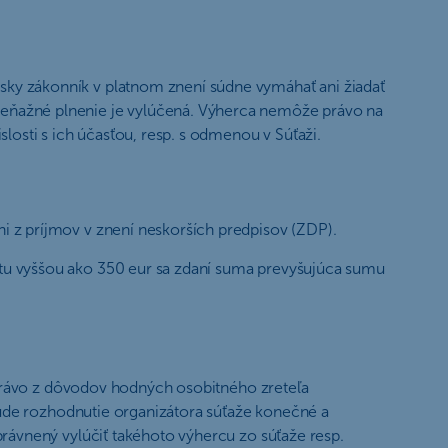
ky zákonník v platnom znení súdne vymáhať ani žiadať
eňažné plnenie je vylúčená. Výherca nemôže právo na
losti s ich účasťou, resp. s odmenou v Súťaži.
 z príjmov v znení neskorších predpisov (ZDP).
tu vyššou ako 350 eur sa zdaní suma prevyšujúca sumu
ž právo z dôvodov hodných osobitného zreteľa
 bude rozhodnutie organizátora súťaže konečné a
rávnený vylúčiť takéhoto výhercu zo súťaže resp.