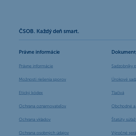
ČSOB. Každý deň smart.
Právne informácie
Dokument
Právne informácie
Sadzobníky 
Možnosti riešenia sporov
Úrokové sad
Etický kódex
Tlačivá
Ochrana oznamovateľov
Obchodné a 
Ochrana vkladov
Štatúty súťaží
Ochrana osobných údajov
Výročné spr