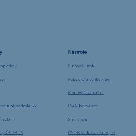
y
Nástroje
poplatkov
Kurzový lístok
zby
Pobočky a bankomaty
Menová kalkulačka
poistné podmienky
IBAN konvertor
 a akcií
Smart plán
ávy ČSOB FS
ČSOB Vzdelávací projekt