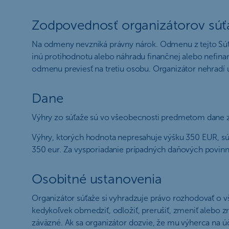
Zodpovednosť organizátorov súť
Na odmeny nevzniká právny nárok. Odmenu z tejto Súť
inú protihodnotu alebo náhradu finančnej alebo nefi
odmenu previesť na tretiu osobu. Organizátor nehradí ú
Dane
Výhry zo súťaže sú vo všeobecnosti predmetom dane z 
Výhry, ktorých hodnota nepresahuje výšku 350 EUR, s
350 eur. Za vysporiadanie prípadných daňových povinn
Osobitné ustanovenia
Organizátor súťaže si vyhradzuje právo rozhodovať o vš
kedykoľvek obmedziť, odložiť, prerušiť, zmeniť alebo z
záväzné. Ak sa organizátor dozvie, že mu výherca na ú