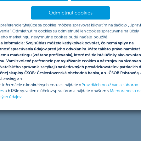
Odmietnuť cookies
lava 1, 81102, IČO: 31 325 416, zapísaná v OR MS BA III, oddiel Sa
 preferencie týkajúce sa cookies môžete spravovať kliknutím na tlačidlo „Upravi
), ktoré popisujú práva a povinnosti jej účastníkov a pravidlá súťaž
venia“. Odmietnutím cookies sú odmietnuté len cookies spracúvané na účely
eho marketingu, nevyhnutné cookies budú naďalej použité.
a informácia:
Svoj súhlas môžete kedykoľvek odvolať, čo nemá vplyv na
nosť spracúvania údajov pred jeho odvolaním. Máte takisto právo namietať 
emu marketingu (vrátane profilovania), ktoré má tie isté účinky ako odvolan
len „súťažiaci“) s uzavretými poistnými zmluvami Domos Kompakt 
su. Vami zvolené preferencie pre využívanie cookies a nástrojov na sledovan
vateľského správania sa týkajú nasledovných prevádzkovateľov patriacich 
nergetický certifikát (ďalej len „EC“) poistenej budovy
čnej skupiny ČSOB: Československá obchodná banka, a.s., ČSOB Poisťovňa, a
 poistné je uhradené, neplynie výpovedná lehota PZ, PZ nie je 
Leasing, a.s.
ie informácie o konkrétnych cookies nájdete v
Pravidlách používania súborov
es
a bližšie vysvetlenie účelov spracúvania nájdete v našom v
Memorande o o
ných údajov
.
racúvaním osobných údajov pre účel spotrebiteľských súťaží od Č