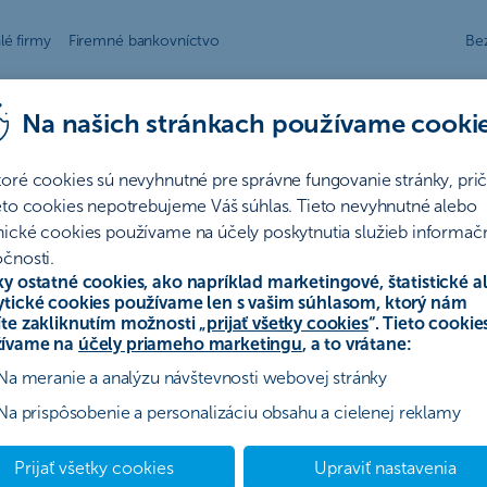
lé firmy
Firemné bankovníctvo
Be
Na našich stránkach používame cooki
toré cookies sú nevyhnutné pre správne fungovanie stránky, pr
ieto cookies nepotrebujeme Váš súhlas. Tieto nevyhnutné alebo
í
nické cookies používame na účely poskytnutia služieb informač
čnosti.
ky ostatné cookies, ako napríklad marketingové, štatistické a
ytické cookies používame len s vašim súhlasom, ktorý nám
ovanie
Poistenie
Hypotéky
Ostatné
Archív
íte zakliknutím možnosti „
prijať všetky cookies
“. Tieto cookie
ívame na
účely priameho marketingu
, a to vrátane:
Na meranie a analýzu návštevnosti webovej stránky
e 300€ za energetický certifikát poisten
Na prispôsobenie a personalizáciu obsahu a cielenej reklamy
Prijať všetky cookies
Upraviť nastavenia