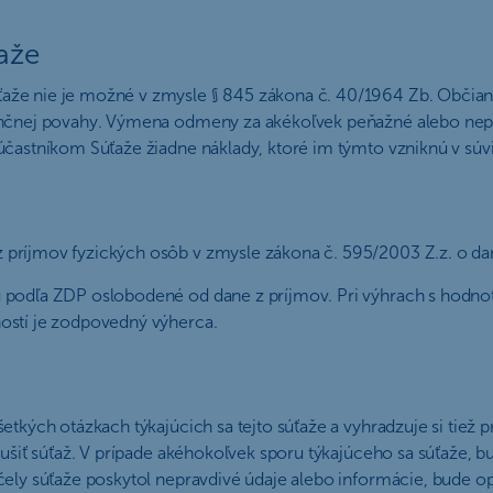
aže
aže nie je možné v zmysle § 845 zákona č. 40/1964 Zb. Občians
nančnej povahy. Výmena odmeny za akékoľvek peňažné alebo nep
častníkom Súťaže žiadne náklady, ktoré im týmto vzniknú v súvis
príjmov fyzických osôb v zmysle zákona č. 595/2003 Z.z. o dani
ú podľa ZDP oslobodené od dane z príjmov. Pri výhrach s hodno
ostí je zodpovedný výherca.
etkých otázkach týkajúcich sa tejto súťaže a vyhradzuje si tie
rušiť súťaž. V prípade akéhokoľvek sporu týkajúceho sa súťaže,
čely súťaže poskytol nepravdivé údaje alebo informácie, bude op