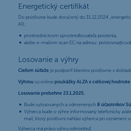
Energetický certifikát
Do poisťovne bude doručený do 31.12.2024 „energeticky
A0,:
prostredníctvom sprostredkovateľa poistenia,
alebo e-mailom scan EC na adresu: poistovna@csob
Losovanie a výhry
Cieľom súťaže
je podporiť klientov poisťovne v doklad
Výhrou
sú online
poukážky ALZA v celkovej hodnote
Losovanie prebehne 23.1.2025.
Bude vylosovaných a odmenených
8 účastníkov S
Výherca bude o výhre informovaný telefonicky a/a
mail, ktorý poisťovni nahlási výherca pri oznámení o p
Výherca má právo výhru odmietnuť.