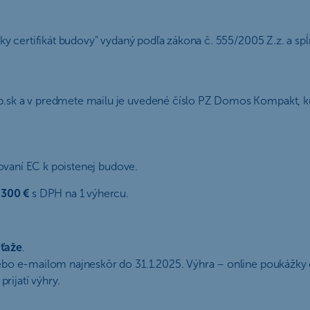
 certifikát budovy" vydaný podľa zákona č. 555/2005 Z.z. a spĺň
.sk a v predmete mailu je uvedené číslo PZ Domos Kompakt, ku
ovaní EC k poistenej budove.
 300 €
s DPH na 1 výhercu.
úťaže
.
lebo e-mailom najneskôr do 31.1.2025. Výhra – online poukážk
rijatí výhry.