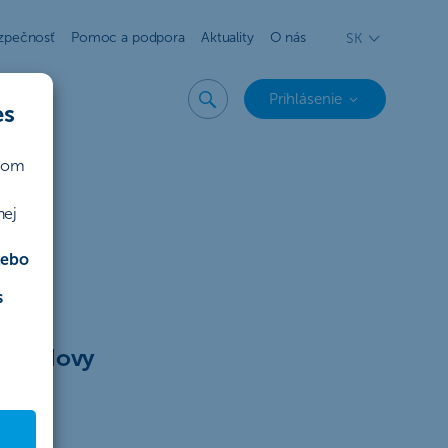
zpečnosť
Pomoc a podpora
Aktuality
O nás
SK
Prihlásenie
es
ičom
nej
lebo
s
ej budovy