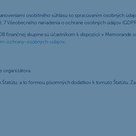
stanoveniami osobitného súhlasu so spracúvaním osobných údajo
a) a čl. 7 Všeobecného nariadenia o ochrane osobných údajov (GDP
SOB finančnej skupine sú účastníkom k dispozícii v Memorande
um-ochrany-osobnych-udajov
.
ke organizátora.
 Štatútu, a to formou písomných dodatkov k tomuto Štatútu. Za k