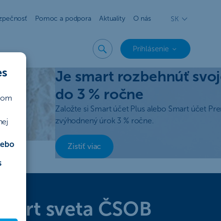
zpečnosť
Pomoc a podpora
Aktuality
O nás
SK
Prihlásenie
 riešení v
es
Je smart rozbehnúť svoj
do 3 % ročne
ičom
Založte si Smart účet Plus alebo Smart účet Pr
zvýhodnený úrok 3 % ročne.
nej
lebo
Zistiť viac
s
 smart sveta ČSOB