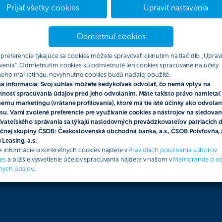
Prijať všetky cookies
Upraviť nastavenia
Odmietnuť cookies
 preferencie týkajúce sa cookies môžete spravovať kliknutím na tlačidlo „Upravi
venia“. Odmietnutím cookies sú odmietnuté len cookies spracúvané na účely
eho marketingu, nevyhnutné cookies budú naďalej použité.
a informácia:
Svoj súhlas môžete kedykoľvek odvolať, čo nemá vplyv na
nosť spracúvania údajov pred jeho odvolaním. Máte takisto právo namietať 
emu marketingu (vrátane profilovania), ktoré má tie isté účinky ako odvolan
su. Vami zvolené preferencie pre využívanie cookies a nástrojov na sledovan
vateľského správania sa týkajú nasledovných prevádzkovateľov patriacich 
čnej skupiny ČSOB: Československá obchodná banka, a.s., ČSOB Poisťovňa, a
Leasing, a.s.
ie informácie o konkrétnych cookies nájdete v
Pravidlách používania súborov
es
a bližšie vysvetlenie účelov spracúvania nájdete v našom v
Memorande o o
ných údajov
.