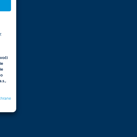
ť
voči
ie
ie
do
.s.,
chrane