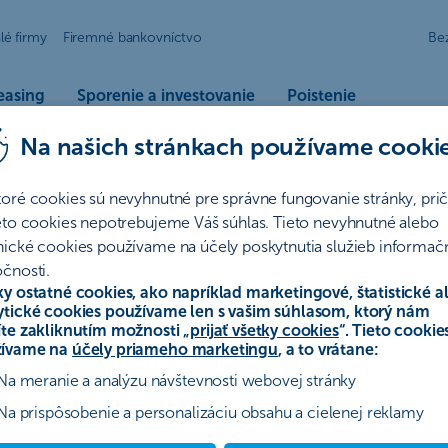
lé firmy
Firemné bankovníctvo
Be
vajte peniaze len tak ležať
easing
Sporenie a investovanie
Poistenie
ich zarábať a letný oddych dopriať sebe. Vyberte si z investičných
Na našich stránkach používame cooki
toré cookies sú nevyhnutné pre správne fungovanie stránky, pr
ieto cookies nepotrebujeme Váš súhlas. Tieto nevyhnutné alebo
nické cookies používame na účely poskytnutia služieb informač
čnosti.
ky ostatné cookies, ako napríklad marketingové, štatistické a
ytické cookies používame len s vašim súhlasom, ktorý nám
íte zakliknutím možnosti „
prijať všetky cookies
“. Tieto cookie
ívame na
účely priameho marketingu
, a to vrátane:
Na meranie a analýzu návštevnosti webovej stránky
podľa seba a vstúpte do
Na prispôsobenie a personalizáciu obsahu a cielenej reklamy