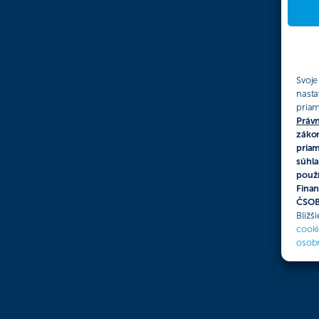
Svoje
nasta
priam
Právn
zákon
priam
súhla
použí
Finan
ČSOB 
Bližš
cooki
osob