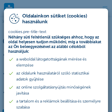
Oldalainkon sütiket (cookies)
Match’it | ČSOB
használunk
Vállalkozók és cégek
Tanácsadás
Match’it
cookies.pre-title-text
Néhány süti feltétlenül szükséges ahhoz, hogy az
ČSOB Match’it
oldal helyesen tudjon működni, míg a továbbiakat
az Ön beleegyezésével az alábbi célokból
használjuk:
A ČSOB védnöksége alatt kezelt web-
a weboldal látogatottságának mérése és
platform,
elemzése
Az értékesítendő vállalatokat köti össze a
az oldalunk használatáról szóló statisztikai
adatok gyűjtése
privát befektetőkkel,
az online szolgáltatásnyújtás minőségének
Biztonságos környezet, amely csak hiteles
javítása
személyek számára került kialakításra.
a tartalom és a reklámok beállítása és személyre
szabása