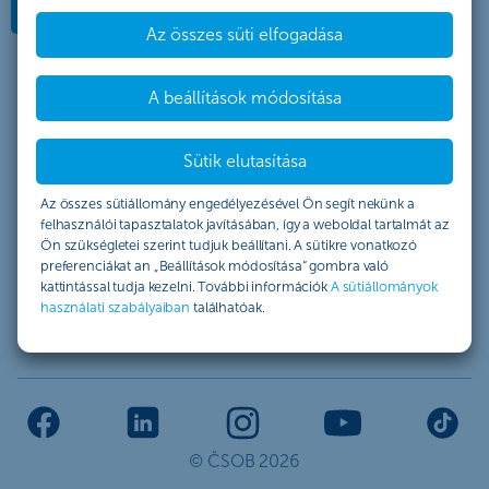
További információk
Az összes süti elfogadása
A beállítások módosítása
ČSOB. Každý deň smart.
Sütik elutasítása
Rólunk
Az összes sütiállomány engedélyezésével Ön segít nekünk a
felhasználói tapasztalatok javításában, így a weboldal tartalmát az
Kapcsolat
Ön szükségletei szerint tudjuk beállítani. A sütikre vonatkozó
preferenciákat an „Beállítások módosítása“ gombra való
Jogi információk
kattintással tudja kezelni. További információk
A sütiállományok
használati szabályaiban
találhatóak.
Egyéb webhelyek
© ČSOB 2026