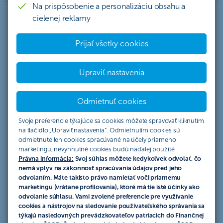
Na prispôsobenie a personalizáciu obsahu a
cielenej reklamy
Termínová devízová transakcia –
Prijať všetky cookies
Forward
Upraviť nastavenia
Zaisťovacia transakcia na krytie rizika pohybu menových
kurzov. Banka a klient sa dohodnú na fixnom kurze pre
konverziu mien realizovanú v budúcnosti.
Odmietnuť cookies
Svoje preferencie týkajúce sa cookies môžete spravovať kliknutím
na tlačidlo „Upraviť nastavenia“. Odmietnutím cookies sú
Average rate forward
odmietnuté len cookies spracúvané na účely priameho
marketingu, nevyhnutné cookies budú naďalej použité.
Zaisťovacia transakcia na krytie rizika pohybu menových
Právna informácia:
Svoj súhlas môžete kedykoľvek odvolať, čo
nemá vplyv na zákonnosť spracúvania údajov pred jeho
kurzov počas vopred definovaného obdobia.
odvolaním. Máte takisto právo namietať voči priamemu
marketingu (vrátane profilovania), ktoré má tie isté účinky ako
odvolanie súhlasu. Vami zvolené preferencie pre využívanie
cookies a nástrojov na sledovanie používateľského správania sa
Swapová devízová transakcia
týkajú nasledovných prevádzkovateľov patriacich do Finančnej