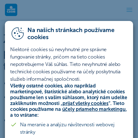
Zaisťovacie produkty finančný
Na našich stránkach používame
Zaisťovacie (hedžingové)
cookies
produkty finančných
Niektoré cookies sú nevyhnutné pre správne
fungovanie stránky, pričom na tieto cookies
trhov
nepotrebujeme Váš súhlas. Tieto nevyhnutné alebo
technické cookies používame na účely poskytnutia
služieb informačnej spoločnosti.
eliminácia kurzového rizika
Všetky ostatné cookies, ako napríklad
marketingové, štatistické alebo analytické cookies
zabezpečenie rizika negatívneho vývoja
používame len s vašim súhlasom, ktorý nám udelíte
zakliknutím možnosti „
prijať všetky cookies
“. Tieto
úrokovej sadzby
cookies používame na
účely priameho marketingu
,
a to vrátane:
ochrana investície proti nepriaznivým
Na meranie a analýzu návštevnosti webovej
trhovým trendom
stránky