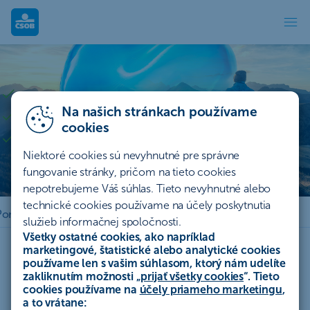
Úrazové poistenie a poistenie života Spir
Poistenie úrazu a života Spirit
Vhodné na šport, turistiku, či rodinný výlet na horách
Na našich stránkach používame
Kryje aj zásah Horskej záchrannej služby na území SR
cookies
Poistite sa od 0,99 EUR na deň
Niektoré cookies sú nevyhnutné pre správne
fungovanie stránky, pričom na tieto cookies
Zriadiť online
nepotrebujeme Váš súhlas. Tieto nevyhnutné alebo
technické cookies používame na účely poskytnutia
Ponuka poistenia
Ako si zriadiť
Často kladené otázky
služieb informačnej spoločnosti.
Všetky ostatné cookies, ako napríklad
marketingové, štatistické alebo analytické cookies
používame len s vašim súhlasom, ktorý nám udelíte
Kto si poistenie Spirit uzatvára
zakliknutím možnosti „
prijať všetky cookies
“. Tieto
najčastejšie?
cookies používame na
účely priameho marketingu
,
a to vrátane: