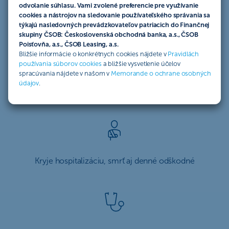
odvolanie súhlasu. Vami zvolené preferencie pre využívanie
cookies a nástrojov na sledovanie používateľského správania sa
Horská záchranná služba v cene poistenia
týkajú nasledovných prevádzkovateľov patriacich do Finančnej
skupiny ČSOB: Československá obchodná banka, a.s., ČSOB
Poisťovňa, a.s., ČSOB Leasing, a.s.
Bližšie informácie o konkrétnych cookies nájdete v
Pravidlách
používania súborov cookies
a bližšie vysvetlenie účelov
spracúvania nájdete v našom v
Memorande o ochrane osobných
údajov
.
Kryje úrazy pri rekreačných športoch
Kryje hospitalizáciu, smrť aj denné odškodné