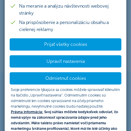
Na meranie a analýzu návštevnosti webovej
stránky
Na prispôsobenie a personalizáciu obsahu a
cielenej reklamy
Rekreační športovci holdujúci letným alebo zimným
Prijať všetky cookies
športom
Upraviť nastavenia
Odmietnuť cookies
Svoje preferencie týkajúce sa cookies môžete spravovať kliknutím
5 dôvodov, prečo si zvoliť poistenie
na tlačidlo „Upraviť nastavenia“. Odmietnutím cookies sú
Spirit
odmietnuté len cookies spracúvané na účely priameho
marketingu, nevyhnutné cookies budú naďalej použité.
Právna informácia:
Svoj súhlas môžete kedykoľvek odvolať, čo
nemá vplyv na zákonnosť spracúvania údajov pred jeho
odvolaním. Máte takisto právo namietať voči priamemu
marketingu (vrátane profilovania), ktoré má tie isté účinky ako