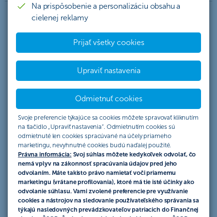
Na prispôsobenie a personalizáciu obsahu a
cielenej reklamy
Termínová devízová transakcia –
Prijať všetky cookies
Forward
Upraviť nastavenia
Zaisťovacia transakcia na krytie rizika pohybu menových
kurzov. Banka a klient sa dohodnú na fixnom kurze pre
konverziu mien realizovanú v budúcnosti.
Odmietnuť cookies
Svoje preferencie týkajúce sa cookies môžete spravovať kliknutím
na tlačidlo „Upraviť nastavenia“. Odmietnutím cookies sú
Average rate forward
odmietnuté len cookies spracúvané na účely priameho
marketingu, nevyhnutné cookies budú naďalej použité.
Zaisťovacia transakcia na krytie rizika pohybu menových
Právna informácia:
Svoj súhlas môžete kedykoľvek odvolať, čo
nemá vplyv na zákonnosť spracúvania údajov pred jeho
kurzov počas vopred definovaného obdobia.
odvolaním. Máte takisto právo namietať voči priamemu
marketingu (vrátane profilovania), ktoré má tie isté účinky ako
odvolanie súhlasu. Vami zvolené preferencie pre využívanie
cookies a nástrojov na sledovanie používateľského správania sa
Swapová devízová transakcia
týkajú nasledovných prevádzkovateľov patriacich do Finančnej