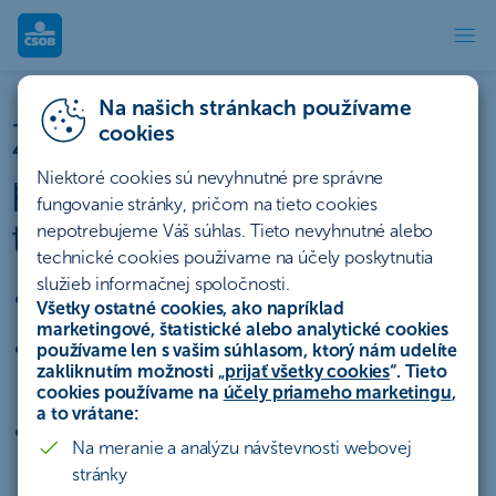
Zaisťovacie produkty finančnýc
Na našich stránkach používame
Zaisťovacie (hedžingové)
cookies
produkty finančných
Niektoré cookies sú nevyhnutné pre správne
fungovanie stránky, pričom na tieto cookies
trhov
nepotrebujeme Váš súhlas. Tieto nevyhnutné alebo
technické cookies používame na účely poskytnutia
služieb informačnej spoločnosti.
eliminácia kurzového rizika
Všetky ostatné cookies, ako napríklad
marketingové, štatistické alebo analytické cookies
zabezpečenie rizika negatívneho vývoja
používame len s vašim súhlasom, ktorý nám udelíte
zakliknutím možnosti „
prijať všetky cookies
“. Tieto
úrokovej sadzby
cookies používame na
účely priameho marketingu
,
a to vrátane:
ochrana investície proti nepriaznivým
Na meranie a analýzu návštevnosti webovej
trhovým trendom
stránky