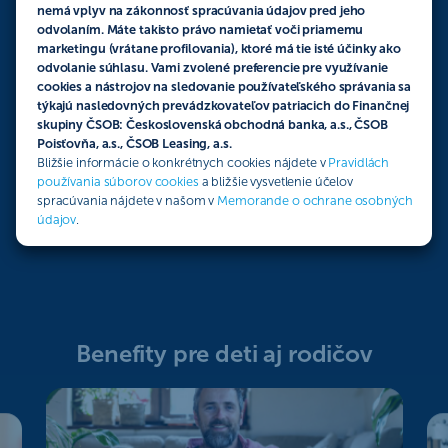
nemá vplyv na zákonnosť spracúvania údajov pred jeho
odvolaním. Máte takisto právo namietať voči priamemu
marketingu (vrátane profilovania), ktoré má tie isté účinky ako
odvolanie súhlasu. Vami zvolené preferencie pre využívanie
cookies a nástrojov na sledovanie používateľského správania sa
týkajú nasledovných prevádzkovateľov patriacich do Finančnej
skupiny ČSOB: Československá obchodná banka, a.s., ČSOB
Poisťovňa, a.s., ČSOB Leasing, a.s.
Bližšie informácie o konkrétnych cookies nájdete v
Pravidlách
používania súborov cookies
a bližšie vysvetlenie účelov
spracúvania nájdete v našom v
Memorande o ochrane osobných
údajov
.
Benefity pre deti aj rodičov