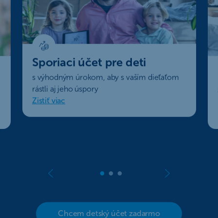
Sporiaci účet pre deti
s výhodným úrokom, aby s vaším dieťaťom
rástli aj jeho úspory
Zistiť viac
Chcem detský účet zadarmo