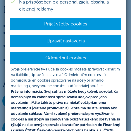
Na prispôsobenie a personalizáciu obsahu a
Ďalšie výhody
cielenej reklamy
Prijať všetky cookies
zabezpečíme zvoz hotovosti priamo z vašich prevádzok
dostupné v rámci celej SR
Upraviť nastavenia
ručíme za vašu hotovosť od momentu odovzdania
bezpečnostnej službe
Odmietnuť cookies
ušetríte na poplatkoch za vklad bankoviek a mincí
Svoje preferencie týkajúce sa cookies môžete spravovať kliknutím
na tlačidlo „Upraviť nastavenia“. Odmietnutím cookies sú
odmietnuté len cookies spracúvané na účely priameho
Ako to funguje
marketingu, nevyhnutné cookies budú naďalej použité.
Právna informácia:
Svoj súhlas môžete kedykoľvek odvolať, čo
nemá vplyv na zákonnosť spracúvania údajov pred jeho
1
odvolaním. Máte takisto právo namietať voči priamemu
marketingu (vrátane profilovania), ktoré má tie isté účinky ako
odvolanie súhlasu. Vami zvolené preferencie pre využívanie
Na prevádzke zabalíte tržbu do prepravného obalu.
cookies a nástrojov na sledovanie používateľského správania sa
týkajú nasledovných prevádzkovateľov patriacich do Finančnej
2
skupiny ČSOB: Československá obchodná banka, a.s., ČSOB