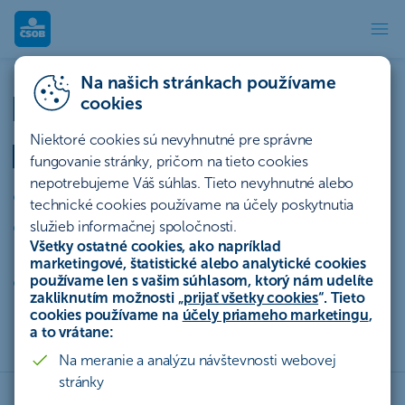
Prevzatie hotovosti z prevádz
Na našich stránkach používame
Prevzatie hotovosti z
cookies
prevádzky
Niektoré cookies sú nevyhnutné pre správne
fungovanie stránky, pričom na tieto cookies
nepotrebujeme Váš súhlas. Tieto nevyhnutné alebo
bez rizika prevozu hotovosti
technické cookies používame na účely poskytnutia
ušetríte čas potrebný na nosenie hotovosti do
služieb informačnej spoločnosti.
Všetky ostatné cookies, ako napríklad
banky
marketingové, štatistické alebo analytické cookies
používame len s vašim súhlasom, ktorý nám udelíte
bez viazanosti na otváracie hodiny pobočky
zakliknutím možnosti „
prijať všetky cookies
“. Tieto
cookies používame na
účely priameho marketingu
,
a to vrátane:
Na meranie a analýzu návštevnosti webovej
stránky