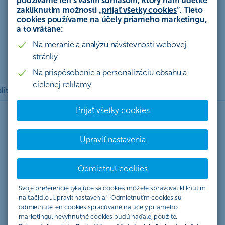
používame len s vašim súhlasom, ktorý nám udelíte
Podvodné emaily
zakliknutím možnosti „
prijať všetky cookies
“. Tieto
cookies používame na
účely priameho marketingu
,
a to vrátane:
Klikajte smart
Na meranie a analýzu návštevnosti webovej
stránky
Na prispôsobenie a personalizáciu obsahu a
cielenej reklamy
lity
Ako zvýšite bezpečnosť v online svete?
Kontakt
Prijať všetky cookies
Upraviť nastavenia
Bezpečnostné aktuality
Odmietnuť cookies
Svoje preferencie týkajúce sa cookies môžete spravovať kliknutím
na tlačidlo „Upraviť nastavenia“. Odmietnutím cookies sú
odmietnuté len cookies spracúvané na účely priameho
marketingu, nevyhnutné cookies budú naďalej použité.
Všetky
SMS
E-mail
Telefonát