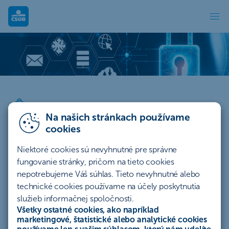
Bezpečnosť
Vedomosti sú najlepšia ochrana
Naučte sa chrániť svoje financie a údaje v online svete s ČSOB.
Bezpečnostné aktuality
Na našich stránkach používame
cookies
Falošné súťaže
Niektoré cookies sú nevyhnutné pre správne
fungovanie stránky, pričom na tieto cookies
Smishing
nepotrebujeme Váš súhlas. Tieto nevyhnutné alebo
technické cookies používame na účely poskytnutia
služieb informačnej spoločnosti.
Podvodné stránky
Všetky ostatné cookies, ako napríklad
marketingové, štatistické alebo analytické cookies