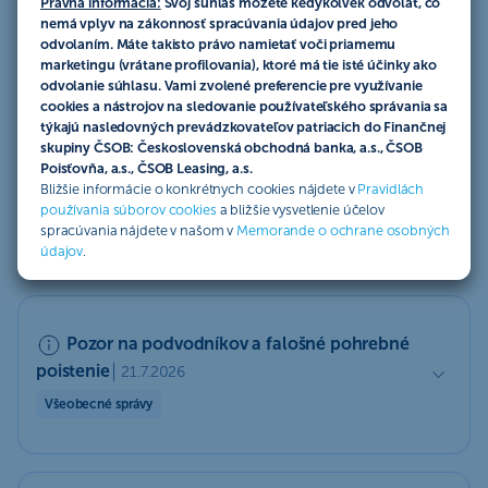
Právna informácia:
Svoj súhlas môžete kedykoľvek odvolať, čo
nemá vplyv na zákonnosť spracúvania údajov pred jeho
Mobilná aplikácia
Sociálna sieť
Aktuálne
odvolaním. Máte takisto právo namietať voči priamemu
marketingu (vrátane profilovania), ktoré má tie isté účinky ako
Neaktívne
Všeobecné správy
odvolanie súhlasu. Vami zvolené preferencie pre využívanie
cookies a nástrojov na sledovanie používateľského správania sa
týkajú nasledovných prevádzkovateľov patriacich do Finančnej
skupiny ČSOB: Československá obchodná banka, a.s., ČSOB
Objavil sa nový variant investičného
Poisťovňa, a.s., ČSOB Leasing, a.s.
Bližšie informácie o konkrétnych cookies nájdete v
Pravidlách
podvodu. Buďte opatrní
22.7.2026
používania súborov cookies
a bližšie vysvetlenie účelov
Všeobecné správy
spracúvania nájdete v našom v
Memorande o ochrane osobných
údajov
.
Pozor na podvodníkov a falošné pohrebné
poistenie
21.7.2026
Všeobecné správy