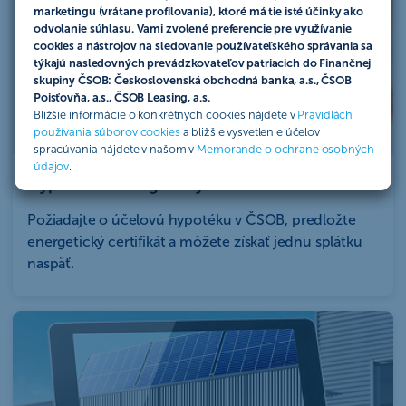
marketingu (vrátane profilovania), ktoré má tie isté účinky ako
odvolanie súhlasu. Vami zvolené preferencie pre využívanie
cookies a nástrojov na sledovanie používateľského správania sa
týkajú nasledovných prevádzkovateľov patriacich do Finančnej
skupiny ČSOB: Československá obchodná banka, a.s., ČSOB
Poisťovňa, a.s., ČSOB Leasing, a.s.
Bližšie informácie o konkrétnych cookies nájdete v
Pravidlách
používania súborov cookies
a bližšie vysvetlenie účelov
spracúvania nájdete v našom v
Memorande o ochrane osobných
údajov
.
Hypotéka s energetickým certifikátom
Požiadajte o účelovú hypotéku v ČSOB, predložte
energetický certifikát a môžete získať jednu splátku
naspäť.