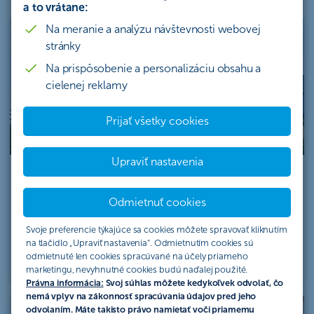
a to vrátane:
Na meranie a analýzu návštevnosti webovej
stránky
Na prispôsobenie a personalizáciu obsahu a
cielenej reklamy
Prijať všetky cookies
Upraviť nastavenia
Spotrebný úver pre environmentálne účely
Odmietnuť cookies
Získajte výhodnejšiu úrokovú sadzbu pri investíciách
do energeticky úsporných riešení, obnoviteľných
Svoje preferencie týkajúce sa cookies môžete spravovať kliknutím
zdrojov, nabíjacích staníc a ekologických dopravných
na tlačidlo „Upraviť nastavenia“. Odmietnutím cookies sú
prostriedkov.
odmietnuté len cookies spracúvané na účely priameho
marketingu, nevyhnutné cookies budú naďalej použité.
Právna informácia:
Svoj súhlas môžete kedykoľvek odvolať, čo
nemá vplyv na zákonnosť spracúvania údajov pred jeho
odvolaním. Máte takisto právo namietať voči priamemu