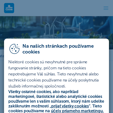
Udržateľnosť
Udržateľnosť
Veríme, že udržateľnosť je kľúčom k lepšej budúcnosti. Preto
podporujeme riešenia, ktoré berú ohľad na spoločnosť,
Na našich stránkach používame
ekonomický rozvoj a ochranu životného prostredia.
cookies
ateľnosti
Príklady udržateľnosti banky
Green0meter
Niektoré cookies sú nevyhnutné pre správne
fungovanie stránky, pričom na tieto cookies
nepotrebujeme Váš súhlas. Tieto nevyhnutné alebo
technické cookies používame na účely poskytnutia
služieb informačnej spoločnosti.
Vyberte si z ponuky udržateľných
Všetky ostatné cookies, ako napríklad
produktov
marketingové, štatistické alebo analytické cookies
používame len s vašim súhlasom, ktorý nám udelíte
zakliknutím možnosti „
prijať všetky cookies
“. Tieto
Úvery
Investovanie
Leasing
Poisťovňa
cookies používame na
účely priameho marketingu
,