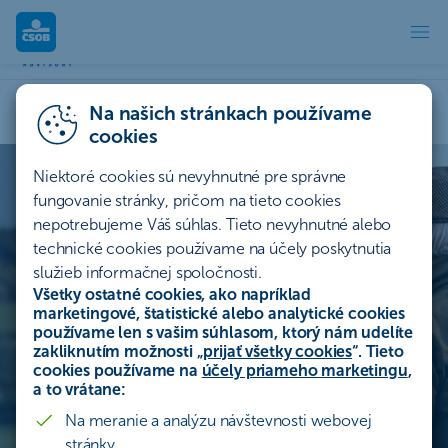
ČSOB Advisory
Na našich stránkach používame
Riadenie nástupníctva
cookies
Niektoré cookies sú nevyhnutné pre správne
Manažment štruktúry majetku
fungovanie stránky, pričom na tieto cookies
nepotrebujeme Váš súhlas. Tieto nevyhnutné alebo
technické cookies používame na účely poskytnutia
Dobrý príbeh si
Poradenstvo pri predaji firmy
služieb informačnej spoločnosti.
Všetky ostatné cookies, ako napríklad
zaslúži pokračovanie
marketingové, štatistické alebo analytické cookies
ČSOB Advisory
používame len s vašim súhlasom, ktorý nám udelíte
zakliknutím možnosti „
prijať všetky cookies
“. Tieto
cookies používame na
účely priameho marketingu
,
V ČSOB Advisory radíme majiteľom firiem na
Kontaktujte nás
a to vrátane:
životných a podnikateľských križovatkách.
Na meranie a analýzu návštevnosti webovej
Ponúkame odborné skúsenosti a expertízu, aby
stránky