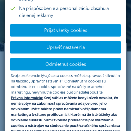
každá strategická zmena prebehla hladko.
Na prispôsobenie a personalizáciu obsahu a
cielenej reklamy
Prijať všetky cookies
Upraviť nastavenia
Riadenie nástupníctva vo
Odmietnuť cookies
firme
Svoje preferencie týkajúce sa cookies môžete spravovať kliknutím
Nájdeme najlepší spôsob ako previesť vašu
na tlačidlo „Upraviť nastavenia“. Odmietnutím cookies sú
firmu na nástupcu.
odmietnuté len cookies spracúvané na účely priameho
marketingu, nevyhnutné cookies budú naďalej použité.
Právna informácia:
Svoj súhlas môžete kedykoľvek odvolať, čo
Viac informácií
nemá vplyv na zákonnosť spracúvania údajov pred jeho
odvolaním. Máte takisto právo namietať voči priamemu
marketingu (vrátane profilovania), ktoré má tie isté účinky ako
odvolanie súhlasu. Vami zvolené preferencie pre využívanie
cookies a nástrojov na sledovanie používateľského správania sa