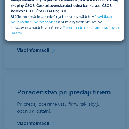
týkajú nasledovných prevádzkovateľov patriacich do Finančnej
skupiny ČSOB: Československá obchodná banka, a.s., ČSOB
Manažment štruktúry
Poisťovňa, a.s., ČSOB Leasing, a.s.
Bližšie informácie o konkrétnych cookies nájdete v
Pravidlách
majetku
používania súborov cookies
a bližšie vysvetlenie účelov
spracúvania nájdete v našom v
Memorande o ochrane osobných
Nastavíme vám vhodnú štruktúru firemného
údajov
.
majetku.
Viac informácií
Poradenstvo pri predaji firiem
Pri predaji oceníme vašu firmu tak, aby ju
ocenili aj ostatní.
Viac informácií