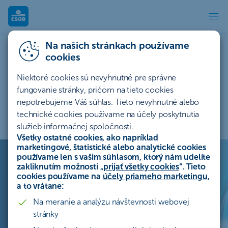
Blog | ČSOB
Na našich stránkach používame
cookies
Niektoré cookies sú nevyhnutné pre správne
fungovanie stránky, pričom na tieto cookies
nepotrebujeme Váš súhlas. Tieto nevyhnutné alebo
technické cookies používame na účely poskytnutia
služieb informačnej spoločnosti.
Všetky ostatné cookies, ako napríklad
Blog
marketingové, štatistické alebo analytické cookies
používame len s vašim súhlasom, ktorý nám udelíte
zakliknutím možnosti „
prijať všetky cookies
“. Tieto
Informácie zo sveta financií jasne a zrozumiteľne. Prečítajte si
cookies používame na
účely priameho marketingu
,
a to vrátane:
články, ktoré zefektívnia váš každodenný život.
Na meranie a analýzu návštevnosti webovej
stránky