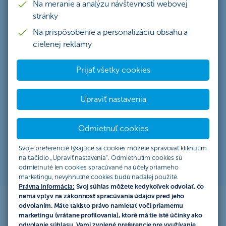
Na meranie a analýzu návštevnosti webovej
kontaktného centra alebo digitálnych kanálov.
stránky
Záleží nám na čo najlepšej používateľskej skúsenosti
Na prispôsobenie a personalizáciu obsahu a
klientov. Aktívne počúvame ich názory a pravidelne
cielenej reklamy
organizujeme audity prístupnosti v spolupráci s Úniou
nevidiacich a slabozrakých Slovenska.
Prijať všetky cookies
Detailné informácie o prístupnosti finančných služieb
Upraviť nastavenia
pre osoby so zdravotným postihnutím nájdete vo
Vyhlásení o prístupnosti.
Odmietnuť cookies
Prečítať vyhlásenie
Svoje preferencie týkajúce sa cookies môžete spravovať kliknutím
na tlačidlo „Upraviť nastavenia“. Odmietnutím cookies sú
odmietnuté len cookies spracúvané na účely priameho
marketingu, nevyhnutné cookies budú naďalej použité.
Právna informácia:
Svoj súhlas môžete kedykoľvek odvolať, čo
nemá vplyv na zákonnosť spracúvania údajov pred jeho
odvolaním. Máte takisto právo namietať voči priamemu
marketingu (vrátane profilovania), ktoré má tie isté účinky ako
Digitálna prístupnosť
odvolanie súhlasu. Vami zvolené preferencie pre využívanie