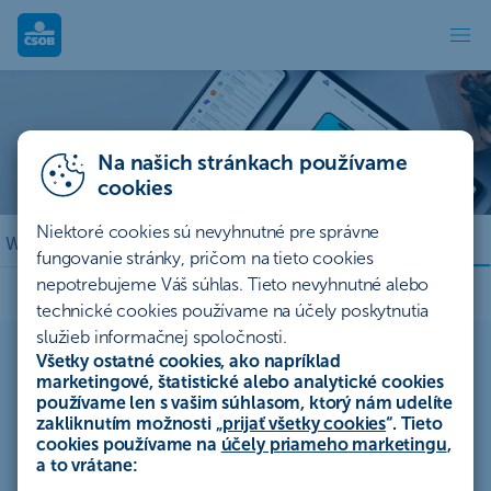
Prístupnosť
Prístupnosť pre každého
Záleží nám na tom, aby bolo bankovníctvo a poisťovníctvo
Na našich stránkach používame
dostupné pre všetkých, bez ohľadu na individuálne potreby a
cookies
zdravotné obmedzenia.
Niektoré cookies sú nevyhnutné pre správne
Pobočky
Webové stránky
Elektronické dokumenty
fungovanie stránky, pričom na tieto cookies
nepotrebujeme Váš súhlas. Tieto nevyhnutné alebo
technické cookies používame na účely poskytnutia
služieb informačnej spoločnosti.
Všetky ostatné cookies, ako napríklad
marketingové, štatistické alebo analytické cookies
Prístupnosť našich služieb
používame len s vašim súhlasom, ktorý nám udelíte
zakliknutím možnosti „
prijať všetky cookies
“. Tieto
cookies používame na
účely priameho marketingu
,
Naše služby sprístupňujeme tak, aby mohol byť každý
a to vrátane:
klient obslúžený v pobočke, prostredníctvom