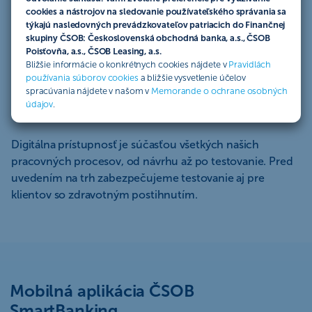
cookies a nástrojov na sledovanie používateľského správania sa
týkajú nasledovných prevádzkovateľov patriacich do Finančnej
V digitálnych kanáloch dodržiavame Smernice pre
skupiny ČSOB: Československá obchodná banka, a.s., ČSOB
prístupnosť webového obsahu vydané organizáciou
Poisťovňa, a.s., ČSOB Leasing, a.s.
W3C (WCAG – Web Content Accessibility Guidelines 2.2)
Bližšie informácie o konkrétnych cookies nájdete v
Pravidlách
na úrovní AA, ktoré tvoria medzinárodné štandardy pre
používania súborov cookies
a bližšie vysvetlenie účelov
spracúvania nájdete v našom v
Memorande o ochrane osobných
digitálnu prístupnosť a sú súčasťou Európskeho aktu o
údajov
.
prístupnosti (EEA – European Accessibility Act).
Digitálna prístupnosť je súčasťou všetkých našich
pracovných procesov, od návrhu až po testovanie. Pred
uvedením na trh zabezpečujeme testovanie aj pre
klientov so zdravotným postihnutím.
Mobilná aplikácia ČSOB
SmartBanking