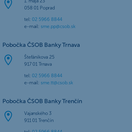
1. mája 23
058 01 Poprad
tel:
02 5966 8844
e-mail:
sme.pp@csob.sk
Pobočka ČSOB Banky Trnava
Štefánikova 25
917 01 Trnava
tel:
02 5966 8844
e-mail:
sme.tt@csob.sk
Pobočka ČSOB Banky Trenčín
Vajanského 3
911 01 Trenčín
tel:
02 5966 8844