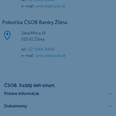
e-mail:
sme.tn@csob.sk
Pobočka ČSOB Banky Žilina
Jána Milca 14
010 01 Žilina
tel:
02 5966 8844
e-mail:
sme.za@csob.sk
ČSOB. Každý deň smart.
Právne informácie
Dokumenty