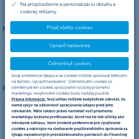
tel:
02 5966 8844
Na prispôsobenie a personalizáciu obsahu a
e-mail:
sme.bb@csob.sk
cielenej reklamy
Prijať všetky cookies
Pobočka ČSOB Banky Bratislava
Nám. SNP 29
Upraviť nastavenia
811 01 Bratislava
tel:
02 5966 8844
Odmietnuť cookies
e-mail:
sme.ba@csob.sk
Svoje preferencie týkajúce sa cookies môžete spravovať kliknutím
na tlačidlo „Upraviť nastavenia“. Odmietnutím cookies sú
Pobočka ČSOB Banky Košice
odmietnuté len cookies spracúvané na účely priameho
marketingu, nevyhnutné cookies budú naďalej použité.
Právna informácia:
Svoj súhlas môžete kedykoľvek odvolať, čo
Nám. Osloboditeľov 5
nemá vplyv na zákonnosť spracúvania údajov pred jeho
040 01 Košice
odvolaním. Máte takisto právo namietať voči priamemu
marketingu (vrátane profilovania), ktoré má tie isté účinky ako
tel:
02 5966 8844
odvolanie súhlasu. Vami zvolené preferencie pre využívanie
e-mail:
sme.ke@csob.sk
cookies a nástrojov na sledovanie používateľského správania sa
týkajú nasledovných prevádzkovateľov patriacich do Finančnej