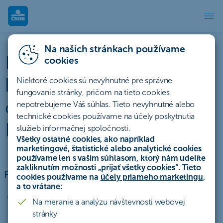
Pobočky firemnej klientely | Č
Na našich stránkach používame
Pobočky firemnej
cookies
klientely (klienti s
Niektoré cookies sú nevyhnutné pre správne
fungovanie stránky, pričom na tieto cookies
obratom nad 2,5 mil
nepotrebujeme Váš súhlas. Tieto nevyhnutné alebo
technické cookies používame na účely poskytnutia
EUR)
služieb informačnej spoločnosti.
Všetky ostatné cookies, ako napríklad
marketingové, štatistické alebo analytické cookies
používame len s vašim súhlasom, ktorý nám udelíte
zakliknutím možnosti „
prijať všetky cookies
“. Tieto
Pobočka ČSOB Banky Banská Bystrica
cookies používame na
účely priameho marketingu
,
a to vrátane:
Horná 69 - Kamenná vila
Na meranie a analýzu návštevnosti webovej
974 01 Banská Bystrica
stránky