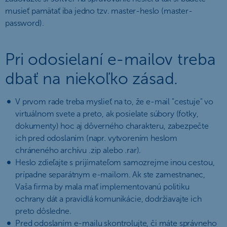
musieť pamätať iba jedno tzv. master-heslo (master-
password).
Pri odosielaní e-mailov treba
dbať na niekoľko zásad.
V prvom rade treba myslieť na to, že e-mail
cestuje
vo
virtuálnom svete a preto, ak posielate súbory (fotky,
dokumenty) hoc aj dôverného charakteru, zabezpečte
ich pred odoslaním (napr. vytvorením heslom
chráneného archívu .zip alebo .rar).
Heslo zdieľajte s prijímateľom samozrejme inou cestou,
prípadne separátnym e-mailom. Ak ste zamestnanec,
Vaša firma by mala mať implementovanú politiku
ochrany dát a pravidlá komunikácie, dodržiavajte ich
preto dôsledne.
Pred odoslaním e-mailu skontrolujte, či máte správneho