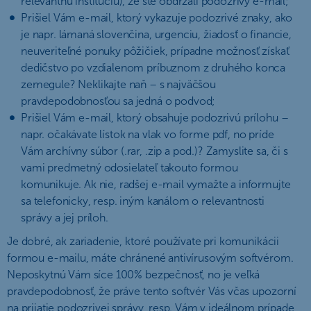
relevantnú inštitúciu), že ste obdržali podozrivý e-mail;
Prišiel Vám e-mail, ktorý vykazuje podozrivé znaky, ako
je napr. lámaná slovenčina, urgenciu, žiadosť o financie,
neuveriteľné ponuky pôžičiek, prípadne možnosť získať
dedičstvo po vzdialenom príbuznom z druhého konca
zemegule? Neklikajte naň – s najväčšou
pravdepodobnosťou sa jedná o podvod;
Prišiel Vám e-mail, ktorý obsahuje podozrivú prílohu –
napr. očakávate lístok na vlak vo forme pdf, no príde
Vám archívny súbor (.rar, .zip a pod.)? Zamyslite sa, či s
vami predmetný odosielateľ takouto formou
komunikuje. Ak nie, radšej e-mail vymažte a informujte
sa telefonicky, resp. iným kanálom o relevantnosti
správy a jej príloh.
Je dobré, ak zariadenie, ktoré používate pri komunikácii
formou e-mailu, máte chránené antivírusovým softvérom.
Neposkytnú Vám síce 100% bezpečnosť, no je veľká
pravdepodobnosť, že práve tento softvér Vás včas upozorní
na prijatie podozrivej správy, resp. Vám v ideálnom prípade