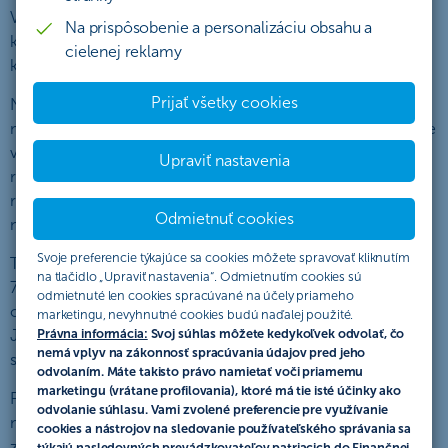
V čom sa zásadne odlišuje stará, klasická papierová forma
Na prispôsobenie a personalizáciu obsahu a
komunikácie) a novodobá, elektronická forma
cielenej reklamy
komunikácie? V otázke bezpečnosti.
Prijať všetky cookies
Na papieri sa nešírili tzv. spamy (nevyžiadané reklamy),
malware (vírusy, infekcie zakódované v správe), nedostali ste
v obálke okrem očakávaného listu aj 4 nechcené prílohy,
Upraviť nastavenia
resp. vám nikto neposielal 5 listov denne s rôznymi
reklamami, zaručenými zľavami alebo bezpečnostnými
Odmietnuť cookies
notifikáciami.
Svoje preferencie týkajúce sa cookies môžete spravovať kliknutím
To všetko sa ale môže stať pri používaní e-mailov. Okolo
na tlačidlo „Upraviť nastavenia“. Odmietnutím cookies sú
70% zo všetkých denne odoslaných e-mailov vo svete
odmietnuté len cookies spracúvané na účely priameho
obsahuje nejakú formu nevyžiadanej alebo škodlivej správy.
marketingu, nevyhnutné cookies budú naďalej použité.
Je to skutočne hrozivé číslo. Poďme si preto pozrieť, ako
Právna informácia:
Svoj súhlas môžete kedykoľvek odvolať, čo
nemá vplyv na zákonnosť spracúvania údajov pred jeho
svoju e-mailovú schránku a komunikáciu zabezpečiť
odvolaním. Máte takisto právo namietať voči priamemu
marketingu (vrátane profilovania), ktoré má tie isté účinky ako
Pri výbere poskytovateľa e-mailovej schránky platí viac-
odvolanie súhlasu. Vami zvolené preferencie pre využívanie
menej osobná preferencia. Nie je žiadnym spôsobom
cookies a nástrojov na sledovanie používateľského správania sa
zakázané vybrať si menej známeho poskytovateľa služieb,
týkajú nasledovných prevádzkovateľov patriacich do Finančnej