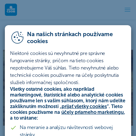
Bezpečnosť na internete - E-m
Na našich stránkach používame
E-mail
cookies
Niektoré cookies sú nevyhnutné pre správne
fungovanie stránky, pričom na tieto cookies
nepotrebujeme Váš súhlas. Tieto nevyhnutné alebo
technické cookies používame na účely poskytnutia
služieb informačnej spoločnosti.
Všetky ostatné cookies, ako napríklad
marketingové, štatistické alebo analytické cookies
používame len s vašim súhlasom, ktorý nám udelíte
zakliknutím možnosti „
prijať všetky cookies
“. Tieto
cookies používame na
účely priameho marketingu
,
a to vrátane:
Na meranie a analýzu návštevnosti webovej
stránky