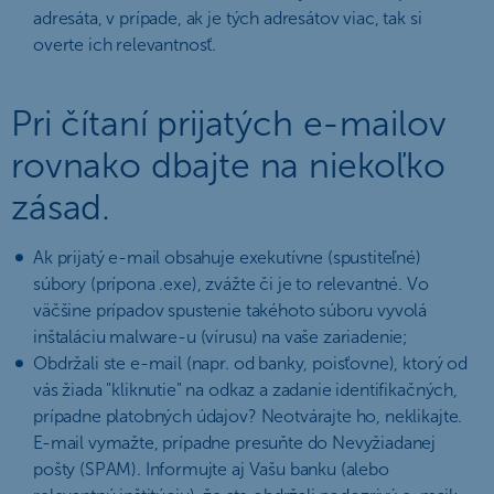
adresáta, v prípade, ak je tých adresátov viac, tak si
overte ich relevantnosť.
Pri čítaní prijatých e-mailov
rovnako dbajte na niekoľko
zásad.
Ak prijatý e-mail obsahuje exekutívne (spustiteľné)
súbory (prípona .exe), zvážte či je to relevantné. Vo
väčšine prípadov spustenie takéhoto súboru vyvolá
inštaláciu malware-u (vírusu) na vaše zariadenie;
Obdržali ste e-mail (napr. od banky, poisťovne), ktorý od
vás žiada
kliknutie
na odkaz a zadanie identifikačných,
prípadne platobných údajov? Neotvárajte ho, neklikajte.
E-mail vymažte, prípadne presuňte do Nevyžiadanej
pošty (SPAM). Informujte aj Vašu banku (alebo