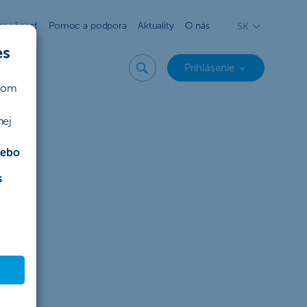
zpečnosť
Pomoc a podpora
Aktuality
O nás
SK
es
Prihlásenie
ičom
nej
lebo
s