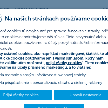
lé firmy
Firemné bankovníctvo
Be
Na našich stránkach používame cooki
easing
Sporenie a investovanie
Poistenie
toré cookies sú nevyhnutné pre správne fungovanie stránky, pr
B
ieto cookies nepotrebujeme Váš súhlas. Tieto nevyhnutné alebo
nické cookies používame na účely poskytnutia služieb informač
álne nedostupná.
čnosti.
ky ostatné cookies, ako napríklad marketingové, štatistické a
ytické cookies používame len s vašim súhlasom, ktorý nám
íte zakliknutím možnosti „
prijať všetky cookies
“. Tieto cookie
ívame na
účely priameho marketingu
, a to vrátane:
ktného formulára
.
Na meranie a analýzu návštevnosti webovej stránky
Na prispôsobenie a personalizáciu obsahu a cielenej reklamy
Prijať všetky cookies
Upraviť nastavenia