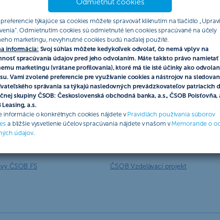
Odmietnuť cookies
 preferencie týkajúce sa cookies môžete spravovať kliknutím na tlačidlo „Upravi
venia“. Odmietnutím cookies sú odmietnuté len cookies spracúvané na účely
y
Nástroje
eho marketingu, nevyhnutné cookies budú naďalej použité.
a informácia:
Svoj súhlas môžete kedykoľvek odvolať, čo nemá vplyv na
poplatkov
Kurzový lístok
nosť spracúvania údajov pred jeho odvolaním. Máte takisto právo namietať 
emu marketingu (vrátane profilovania), ktoré má tie isté účinky ako odvolan
su. Vami zvolené preferencie pre využívanie cookies a nástrojov na sledovan
zby
Pobočky a bankomaty
vateľského správania sa týkajú nasledovných prevádzkovateľov patriacich 
čnej skupiny ČSOB: Československá obchodná banka, a.s., ČSOB Poisťovňa, a
Menová kalkulačka
Leasing, a.s.
ie informácie o konkrétnych cookies nájdete v
Pravidlách používania súborov
poistné podmienky
IBAN konvertor
es
a bližšie vysvetlenie účelov spracúvania nájdete v našom v
Memorande o o
ných údajov
.
 a akcií
Smart plán
ávy ČSOB FS
ČSOB Vzdelávací projekt