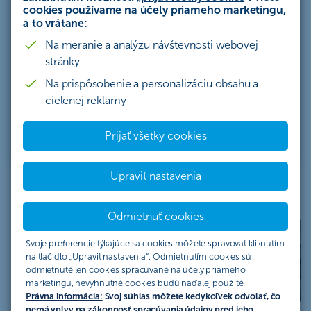
cookies používame na
účely priameho marketingu
,
rozvíjajte svoje podnikanie. Splátku si zvolíte sami
a to vrátane:
a my vám zaručíme, že sa počas splácania
nezmení.
Na meranie a analýzu návštevnosti webovej
stránky
Mám záujem
Na prispôsobenie a personalizáciu obsahu a
cielenej reklamy
Leasingová kalkulačka
Prijať všetky cookies
Upraviť nastavenia
Odmietnuť cookies
Auto pre biznis. Bez
Svoje preferencie týkajúce sa cookies môžete spravovať kliknutím
úroku.
na tlačidlo „Upraviť nastavenia“. Odmietnutím cookies sú
odmietnuté len cookies spracúvané na účely priameho
Pozrieť ponuku
marketingu, nevyhnutné cookies budú naďalej použité.
Právna informácia:
Svoj súhlas môžete kedykoľvek odvolať, čo
nemá vplyv na zákonnosť spracúvania údajov pred jeho