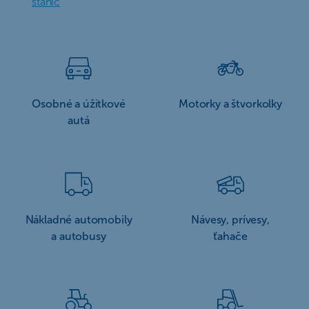
staníc
Osobné a úžitkové
Motorky a štvorkolky
autá
Nákladné automobily
Návesy, prívesy,
a autobusy
ťahače