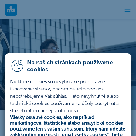
Leasing - Podnikatelia a firmy - ČSOB
Na našich stránkach používame
cookies
Niektoré cookies sú nevyhnutné pre správne
fungovanie stránky, pričom na tieto cookies
nepotrebujeme Váš súhlas. Tieto nevyhnutné alebo
technické cookies používame na účely poskytnutia
Leasingový úver pre
služieb informačnej spoločnosti.
podnikateľov
Všetky ostatné cookies, ako napríklad
marketingové, štatistické alebo analytické cookies
používame len s vašim súhlasom, ktorý nám udelíte
Využite rýchly spôsob obstarania predmetu a
zakliknutím možnosti „
prijať všetky cookies
“. Tieto