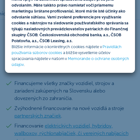
odvolaním. Máte takisto právo namietať voči priamemu
marketingu (vrátane profilovania), ktoré má tie isté účinky ako
ícky portál
Autá a motorky skladom
Poradíme Vám
odvolanie súhlasu. Vami zvolené preferencie pre využívanie
cookies a nástrojov na sledovanie používateľského správania sa
týkajú nasledovných prevádzkovateľov patriacich do Finančnej
skupiny ČSOB: Československá obchodná banka, a.s., ČSOB
Poisťovňa, a.s., ČSOB Leasing, a.s.
Predmety financovania
Bližšie informácie o konkrétnych cookies nájdete v
Pravidlách
používania súborov cookies
a bližšie vysvetlenie účelov
spracúvania nájdete v našom v
Memorande o ochrane osobných
Nové predmety
Použité predmety
údajov
.
Financujeme všetky značky vozidiel, strojov a
zariadení zakúpených na Slovensku alebo
dovezených zo zahraničia.
Zvýhodnené financovanie na nové vozidlá a stroje
partnerských značiek
.
Financovanie
elektrických vozidiel, hybridov,
wallboxov, rýchlonabíjačiek, či verejných nabíjacích