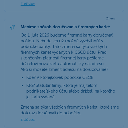
Zistiť viac
Zmena
Meníme spôsob doručovania firemných kariet
Od 1. júla 2026 budeme firemné karty doručovať
poštou. Nebude ich už možné vyzdvihnúť v
pobočke banky. Táto zmena sa týka všetkých
firemných kariet vydaných k ČSOB účtu. Pred
skončením platnosti firemnej karty pošleme
držiteľovi novú kartu automaticky na adresu.
Ako si môžete zmeniť adresu na doručovanie?
Kde? V ktorejkoľvek pobočke ČSOB
Kto? Štatutár firmy, ktorá je majiteľom
podnikateľského účtu alebo držiteľ, na ktorého
je karta vydaná
Zmena sa týka všetkých firemných kariet, ktoré sme
doteraz doručovali do pobočky.
Zistiť viac