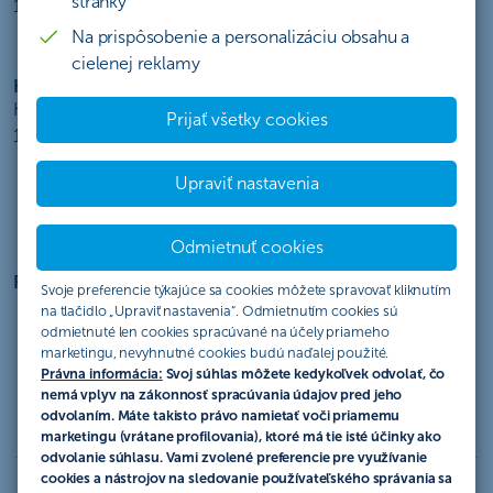
stránky
10 mil. EUR
Na prispôsobenie a personalizáciu obsahu a
cielenej reklamy
Korporátni klienti
Klienti s obratom od
Prijať všetky cookies
10 mil. EUR
Upraviť nastavenia
Odmietnuť cookies
Finančné inštitúcie
Svoje preferencie týkajúce sa cookies môžete spravovať kliknutím
na tlačidlo „Upraviť nastavenia“. Odmietnutím cookies sú
odmietnuté len cookies spracúvané na účely priameho
marketingu, nevyhnutné cookies budú naďalej použité.
Právna informácia:
Svoj súhlas môžete kedykoľvek odvolať, čo
nemá vplyv na zákonnosť spracúvania údajov pred jeho
odvolaním. Máte takisto právo namietať voči priamemu
marketingu (vrátane profilovania), ktoré má tie isté účinky ako
odvolanie súhlasu. Vami zvolené preferencie pre využívanie
cookies a nástrojov na sledovanie používateľského správania sa