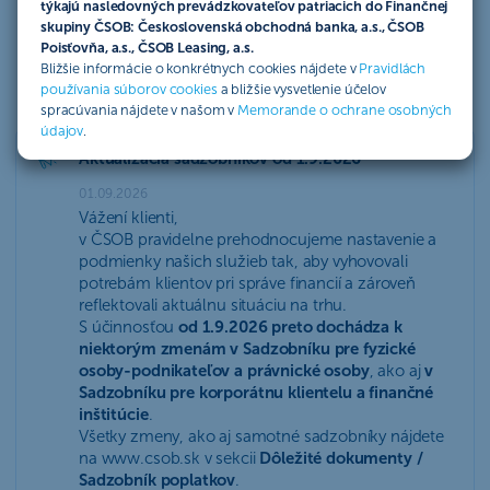
týkajú nasledovných prevádzkovateľov patriacich do Finančnej
skupiny ČSOB: Československá obchodná banka, a.s., ČSOB
Poisťovňa, a.s., ČSOB Leasing, a.s.
Aktuality
Bližšie informácie o konkrétnych cookies nájdete v
Pravidlách
používania súborov cookies
a bližšie vysvetlenie účelov
spracúvania nájdete v našom v
Memorande o ochrane osobných
Aktualizácia
údajov
.
Aktualizácia sadzobníkov od 1.9.2026
01.09.2026
Vážení klienti,
v ČSOB pravidelne prehodnocujeme nastavenie a
podmienky našich služieb tak, aby vyhovovali
potrebám klientov pri správe financií a zároveň
reflektovali aktuálnu situáciu na trhu.
S účinnosťou
od 1.9.2026 preto dochádza k
niektorým zmenám v Sadzobníku pre fyzické
osoby-podnikateľov a právnické osoby
, ako aj
v
Sadzobníku pre korporátnu klientelu a finančné
inštitúcie
.
Všetky zmeny, ako aj samotné sadzobníky nájdete
na www.csob.sk v sekcii
Dôležité dokumenty /
Sadzobník poplatkov
.