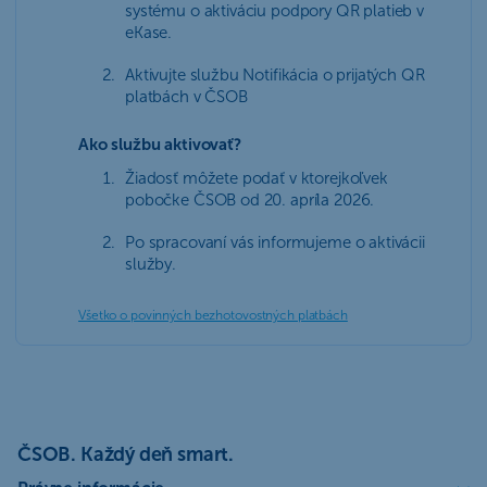
systému o aktiváciu podpory QR platieb v
eKase.
Aktivujte službu Notifikácia o prijatých QR
platbách v ČSOB
Ako službu aktivovať?
Žiadosť môžete podať v ktorejkoľvek
pobočke ČSOB od 20. apríla 2026.
Po spracovaní vás informujeme o aktivácii
služby.
Všetko o povinných bezhotovostných platbách
ČSOB. Každý deň smart.