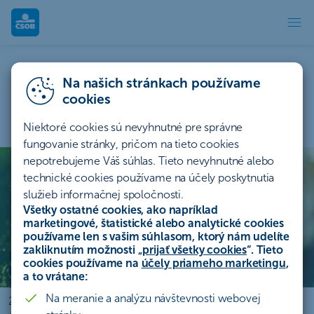
Na našich stránkach používame
cookies
Niektoré cookies sú nevyhnutné pre správne
fungovanie stránky, pričom na tieto cookies
Korporátni klienti - ČSOB
Firemné bankovníctvo
nepotrebujeme Váš súhlas. Tieto nevyhnutné alebo
technické cookies používame na účely poskytnutia
služieb informačnej spoločnosti.
Vaše ciele berieme osobne. Dosiahnite ich so spoľahlivým
Všetky ostatné cookies, ako napríklad
partnerom a prvotriednym poradenstvom pre váš biznis.
marketingové, štatistické alebo analytické cookies
používame len s vašim súhlasom, ktorý nám udelíte
zakliknutím možnosti „
prijať všetky cookies
“. Tieto
Malé a stredné
cookies používame na
účely priameho marketingu
,
podniky
a to vrátane:
Klienti s obratom od
Na meranie a analýzu návštevnosti webovej
2.5 mil. EUR do