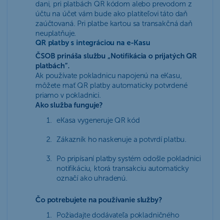
dani, pri platbách QR kódom alebo prevodom z
účtu na účet vám bude ako platiteľovi táto daň
zaúčtovaná. Pri platbe kartou sa transakčná daň
neuplatňuje.
QR platby s integráciou na e-Kasu
ČSOB prináša službu „Notifikácia o prijatých QR
platbách”.
Ak používate pokladnicu napojenú na eKasu,
môžete mať QR platby automaticky potvrdené
priamo v pokladnici.
Ako služba funguje?
eKasa vygeneruje QR kód
Zákazník ho naskenuje a potvrdí platbu.
Po pripísaní platby systém odošle pokladnici
notifikáciu, ktorá transakciu automaticky
označí ako uhradenú.
Čo potrebujete na používanie služby?
Požiadajte dodávateľa pokladničného