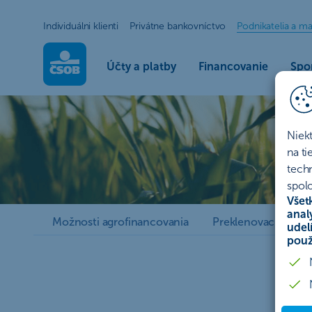
Individuálni klienti
Privátne bankovníctvo
Podnikatelia a ma
Účty a platby
Financovanie
Spor
Agrofinancovanie | ČS
Agrofinancovanie
Niek
Získajte spoľahlivé financovanie pre rozvoj vašich poľ
na t
tech
spolo
Mám záujem
Všet
anal
Možnosti agrofinancovania
Preklenovací poľno
udel
použ