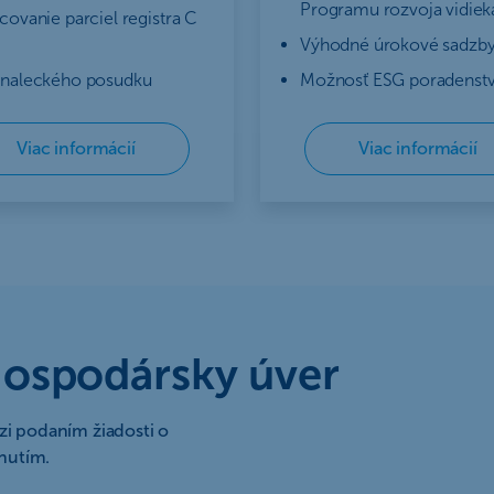
Programu rozvoja vidiek
covanie parciel registra C
Výhodné úrokové sadzb
znaleckého posudku
Možnosť ESG poradenst
Viac informácií
Viac informácií
hospodársky úver
zi podaním žiadosti o
nutím.