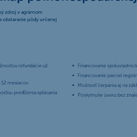
ý zdroj v agrárnom
a obstaranie pôdy určenej
žnosťou refundácie už
Financovanie spoluvlastníc
Financovanie parciel registr
 12 mesiacov
Možnosť čerpania aj na zákl
osťou predĺženia splácania
Poskytnutie úveru bez zna