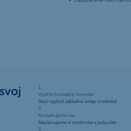
Zabezpečenie úveru samotn
 svoj
1.
Vyplňte kontaktný formulár
Stačí vyplniť základné údaje a odoslať
2.
Kontaktujeme vás
Naplánujeme si stretnutie v pobočke
3.