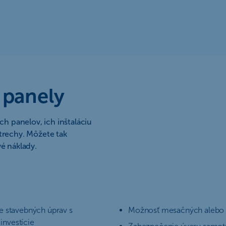
 panely
 panelov, ich inštaláciu
trechy. Môžete tak
vé náklady.
e stavebných úprav s
Možnosť mesačných alebo š
investície