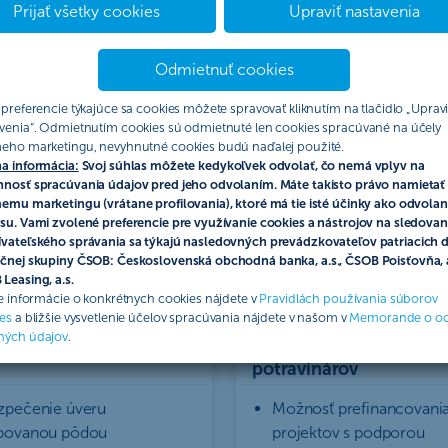
covania
Prijať všetky cookies
Upraviť nastavenia
Odmietnuť cookies
 preferencie týkajúce sa cookies môžete spravovať kliknutím na tlačidlo „Upravi
venia“. Odmietnutím cookies sú odmietnuté len cookies spracúvané na účely
eho marketingu, nevyhnutné cookies budú naďalej použité.
a informácia:
Svoj súhlas môžete kedykoľvek odvolať, čo nemá vplyv na
nosť spracúvania údajov pred jeho odvolaním. Máte takisto právo namietať 
emu marketingu (vrátane profilovania), ktoré má tie isté účinky ako odvolan
su. Vami zvolené preferencie pre využívanie cookies a nástrojov na sledovan
vateľského správania sa týkajú nasledovných prevádzkovateľov patriacich 
čnej skupiny ČSOB: Československá obchodná banka, a.s., ČSOB Poisťovňa, a
Leasing, a.s.
ie informácie o konkrétnych cookies nájdete v
Pravidlách používania súborov
es
a bližšie vysvetlenie účelov spracúvania nájdete v našom v
Memorande o o
ičný úver na nákup
Investičný úver pre
ných údajov
.
ospodárskej pôdy
poľnohospodárov a
potravinárov
zpečenie úveru
Možnosť prefinancovani
povanou pôdou
projektov s podporou