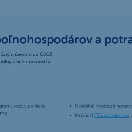
 poľnohospodárov a potr
vestičným úverom od ČSOB
ológií, nehnuteľností a
gramu rozvoja vidieka,
Flexibilné možnosti nastav
rame
Možnosť
ESG poradenstva
p