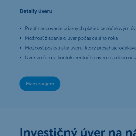
Detaily úveru
Predfinancovanie priamych platieb bezúčelovým ú
Možnosť žiadania o úver počas celého roka
Možnosť poskytnutia úveru, ktorý presahuje očakáv
Úver vo forme kontokorentného úveru na dobu neu
Mám záujem
Investičný úver na 