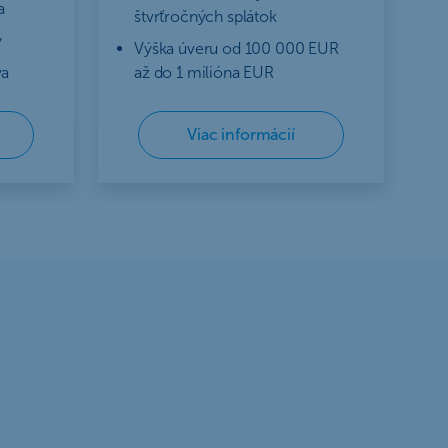
a
štvrťročných splátok
y
Výška úveru od 100 000 EUR
va
až do 1 milióna EUR
Viac informácií