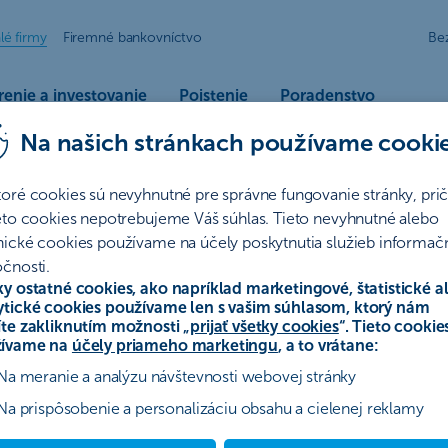
lé firmy
Firemné bankovníctvo
Be
enie a investovanie
Poistenie
Poradenstvo
Na našich stránkach používame cooki
OB
toré cookies sú nevyhnutné pre správne fungovanie stránky, pr
nohospodárskych a potravinárskych projektov.
ieto cookies nepotrebujeme Váš súhlas. Tieto nevyhnutné alebo
nické cookies používame na účely poskytnutia služieb informač
čnosti.
ky ostatné cookies, ako napríklad marketingové, štatistické a
ytické cookies používame len s vašim súhlasom, ktorý nám
hospodársky úver
Investičný úver na nákup pôdy
Inve
íte zakliknutím možnosti „
prijať všetky cookies
“. Tieto cookie
ívame na
účely priameho marketingu
, a to vrátane:
Na meranie a analýzu návštevnosti webovej stránky
Na prispôsobenie a personalizáciu obsahu a cielenej reklamy