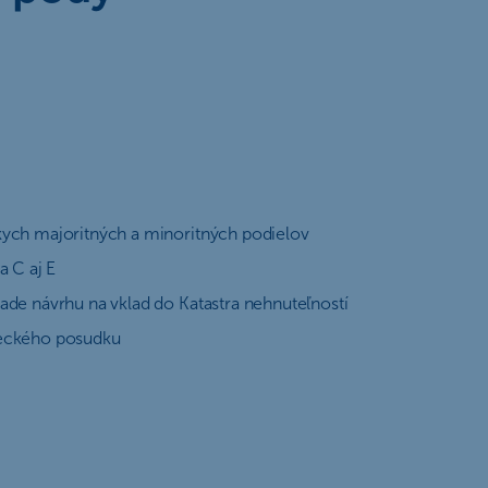
kych majoritných a minoritných podielov
a C aj E
ade návrhu na vklad do Katastra nehnuteľností
leckého posudku