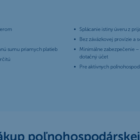
verom
Splácanie istiny úveru z pri
Bez záväzkovej provízie a
anú sumu priamych platieb
Minimálne zabezpečenie – p
dotačný účet
rčitú
Pre aktívnych poľnohospodá
nákup poľnohospodárske