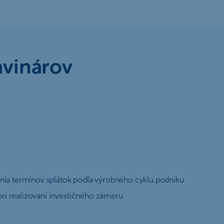
avinárov
enia termínov splátok podľa výrobného cyklu podniku
ri realizovaní investičného zámeru