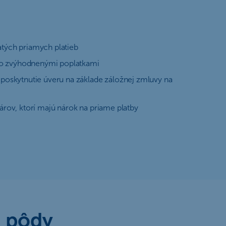
jatých priamych platieb
 so zvýhodnenými poplatkami
oskytnutie úveru na základe záložnej zmluvy na
rov, ktorí majú nárok na priame platby
j pôdy