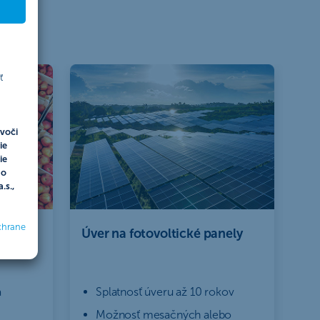
ť
voči
ie
ie
do
.s.,
chrane
Úver na fotovoltické panely
a
Splatnosť úveru až 10 rokov
Možnosť mesačných alebo