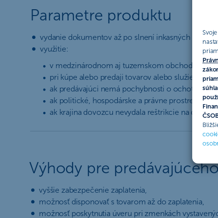
Parametre produktu
Svoje
vydanie dokumentov až po slnení inkasných podmi
nasta
využitie:
priam
Právn
v medzinárodnom aj tuzemskom obchode,
zákon
pri kúpe alebo predaji tovarov alebo služieb,
priam
ak predávajúci nemá pochybnosti o ochote a schop
súhla
použí
ak politické, hospodárske a právne prostredie kra
Finan
ak krajina dovozcu nevydala reštrikcie na dovoz t
ČSOB 
Bližš
cooki
osob
Výhody pre predávajúceh
vyššie zabezpečenie zaplatenia,
možnosť disponovať s tovarom až do zaplatenia,
možnosť poskytnutia úveru pri zmenkách vystavenýc