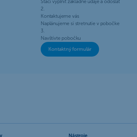
Stačí vyplniť základné údaje a odoslať
2.
Kontaktujeme vás
Naplánujeme si stretnutie v pobočke
3.
Navštívte pobočku
Kontaktný formulár
y
Nástroje