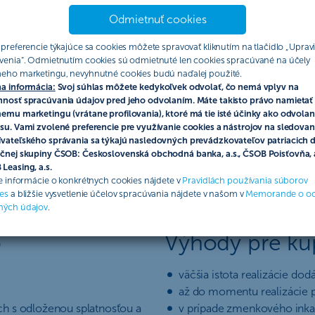
Odmietnuť cookies
 preferencie týkajúce sa cookies môžete spravovať kliknutím na tlačidlo „Upravi
enok
venia“. Odmietnutím cookies sú odmietnuté len cookies spracúvané na účely
eho marketingu, nevyhnutné cookies budú naďalej použité.
a informácia:
Svoj súhlas môžete kedykoľvek odvolať, čo nemá vplyv na
nosť spracúvania údajov pred jeho odvolaním. Máte takisto právo namietať 
emu marketingu (vrátane profilovania), ktoré má tie isté účinky ako odvolan
nosti zaplatiť za tovar,
su. Vami zvolené preferencie pre využívanie cookies a nástrojov na sledovan
vateľského správania sa týkajú nasledovných prevádzkovateľov patriacich 
jiny dovozcu je považované za stabilné,
čnej skupiny ČSOB: Československá obchodná banka, a.s., ČSOB Poisťovňa, a
ovaru.
Leasing, a.s.
ie informácie o konkrétnych cookies nájdete v
Pravidlách používania súborov
es
a bližšie vysvetlenie účelov spracúvania nájdete v našom v
Memorande o o
ných údajov
.
o
Výhody pre k
väčšia istota realizácie dod
až do momentu realizácie p
h s odloženou splatnosťou a
v prípade zmenkového inkas