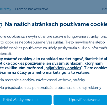
lé firmy
Firemné bankovníctvo
Be
enie a investovanie
Poistenie
Poradenstvo
Na našich stránkach používame cooki
so - Podnikatelia a firmy - Č
toré cookies sú nevyhnutné pre správne fungovanie stránky, pr
ieto cookies nepotrebujeme Váš súhlas. Tieto nevyhnutné alebo
so
nické cookies používame na účely poskytnutia služieb informač
čnosti.
ky ostatné cookies, ako napríklad marketingové, štatistické a
a dodržanie inkasných podmienok
ytické cookies používame len s vašim súhlasom, ktorý nám
íte zakliknutím možnosti „
prijať všetky cookies
“. Tieto cookie
tárnom akreditíve
ívame na
účely priameho marketingu
, a to vrátane:
Na meranie a analýzu návštevnosti webovej stránky
Na prispôsobenie a personalizáciu obsahu a cielenej reklamy
Prijať všetky cookies
Upraviť nastavenia