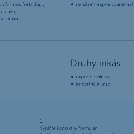
ou formou forfaitingu,
nenáročné spracovanie a sle
editíve,
ou Flexims.
Druhy inkás
exportné inkaso,
importné inkaso.
1.
Vyplňte kontaktný formulár