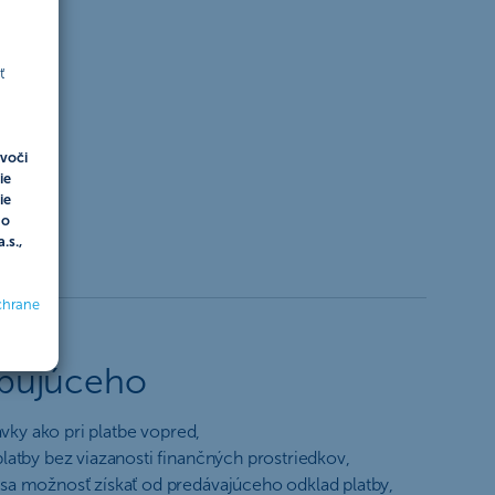
ť
voči
ie
ie
do
.s.,
chrane
upujúceho
ávky ako pri platbe vopred,
latby bez viazanosti finančných prostriedkov,
a možnosť získať od predávajúceho odklad platby,