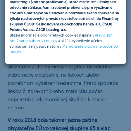
marketingu (vrátane profilovania), ktoré má tie isté účinky ako
spoločnosti.
odvolanie súhlasu. Vami zvolené preferencie pre využívanie
cookies a nástrojov na sledovanie používateľského správania sa
Ide o tzv.
defenzívny sektor
– čo znamená, že je
týkajú nasledovných prevádzkovateľov patriacich do Finančnej
skupiny ČSOB: Československá obchodná banka, a.s., ČSOB
menej závislý od vývoja ekonomického cyklu. V
Poisťovňa, a.s., ČSOB Leasing, a.s.
prípade nepriaznivej ekonomickej situácie je
Bližšie informácie o konkrétnych cookies nájdete v
Pravidlách
používania súborov cookies
a bližšie vysvetlenie účelov
dopad na tento sektor nižší, než na iné odvetvia.
spracúvania nájdete v našom v
Memorande o ochrane osobných
Zdravie je skrátka prioritou
každého človeka, aj
údajov
.
keď sa naša finančná situácia zhorší, odpustíme si
skôr nové auto, výmenu nábytku, dovolenku
alebo nové oblečenie, na liekoch alebo
potrebnom vyšetrení nešetríme. Preto spotreba
liekov či zdravotníckeho materiálu počas
nepriaznivej ekonomickej situácie klesá len
mierne.
V roku 2018 bola takmer jedna pätina
obyvateľov EÚ vo vekovej skupine 65 a viac