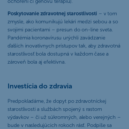
ochorení či génovú terapiu).
Poskytovanie zdravotnej starostlivosti
– v tom
zmysle, ako komunikujú lekári medzi sebou a so
svojimi pacientami – presun do on-line sveta.
Pandémia koronavírusu urýchli zavádzanie
ďalších inovatívnych prístupov tak, aby zdravotná
starostlivosť bola dostupná v každom čase a
zároveň bola aj efektívna.
Investícia do zdravia
Predpokladáme, že dopyt po zdravotníckej
starostlivosti a službách spojený s rastom
výdavkov – či už súkromných, alebo verejných –
bude v nasledujúcich rokoch rásť. Podpíše sa