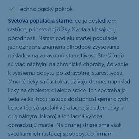
Technologický pokrok
Svetová populácia starne
, čo je dôsledkom
rastúcej priemernej dĺžky života a klesajúcej
pôrodnosti. Nárast podielu staršej populácie
jednoznačne znamená dlhodobé zvyšovanie
nákladov na zdravotnú starostlivosť. Starší ľudia
sú viac náchylní na chronické choroby, čo vedie
k vyššiemu dopytu po zdravotnej starostlivosti.
Mnohé lieky sa častokrát užívajú denne, napríklad
lieky na cholesterol alebo srdce. Ich spotreba je
teda veľká, hoci rastúca dostupnosť generických
liekov (čo sú spoľahlivé a lacnejšie alternatívy k
originálnym liekom) a ich lacná výroba
obmedzujú marže. Na druhej strane sme však
svedkami ich rastúcej spotreby, čo firmám