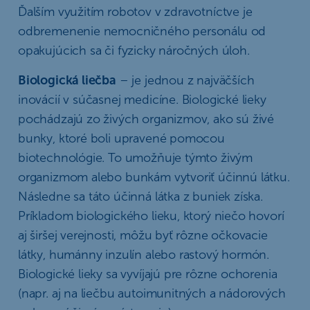
Ďalším využitím robotov v zdravotníctve je
odbremenenie nemocničného personálu od
opakujúcich sa či fyzicky náročných úloh.
Biologická liečba
– je jednou z najväčších
inovácií v súčasnej medicíne. Biologické lieky
pochádzajú zo živých organizmov, ako sú živé
bunky, ktoré boli upravené pomocou
biotechnológie. To umožňuje týmto živým
organizmom alebo bunkám vytvoriť účinnú látku.
Následne sa táto účinná látka z buniek získa.
Príkladom biologického lieku, ktorý niečo hovorí
aj širšej verejnosti, môžu byť rôzne očkovacie
látky, humánny inzulín alebo rastový hormón.
Biologické lieky sa vyvíjajú pre rôzne ochorenia
(napr. aj na liečbu autoimunitných a nádorových