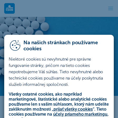
Investícia do zdravia
Na našich stránkach používame
cookies
Niektoré cookies sú nevyhnutné pre správne
fungovanie stránky, pričom na tieto cookies
nepotrebujeme Váš súhlas. Tieto nevyhnutné alebo
technické cookies používame na účely poskytnutia
služieb informačnej spoločnosti.
Investícia do zdravia
Všetky ostatné cookies, ako napríklad
marketingové, štatistické alebo analytické cookies
používame len s vašim súhlasom, ktorý nám udelíte
Defenzívny sektor so stabilnými
zakliknutím možnosti „
prijať všetky cookies
“. Tieto
cookies používame na
účely priameho marketingu
,
príjmami