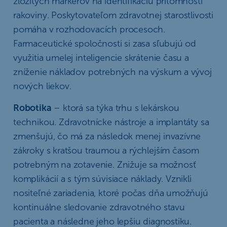
zložitých markerov na identifikáciu prítomnosti
rakoviny. Poskytovateľom zdravotnej starostlivosti
pomáha v rozhodovacích procesoch.
Farmaceutické spoločnosti si zasa sľubujú od
využitia umelej inteligencie skrátenie času a
zníženie nákladov potrebných na výskum a vývoj
nových liekov.
Robotika
– ktorá sa týka trhu s lekárskou
technikou. Zdravotnícke nástroje a implantáty sa
zmenšujú, čo má za následok menej invazívne
zákroky s kratšou traumou a rýchlejším časom
potrebným na zotavenie. Znižuje sa možnosť
komplikácií a s tým súvisiace náklady. Vznikli
nositeľné zariadenia, ktoré počas dňa umožňujú
kontinuálne sledovanie zdravotného stavu
pacienta a následne jeho lepšiu diagnostiku.