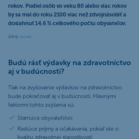
rokov. Podiel osôb vo veku 80 alebo viac rokov
by sa mal do roku 2100 viac než zdvojnásobiť a
dosiahnuť 14,6 % celkového počtu obyvateľov.
Zdroj:
Eurostat
Budú rásť výdavky na zdravotníctvo
aj v budúcnosti?
Tlak na zvyšovanie výdavkov na zdravotníctvo
bude pokračovať aj v budúcnosti. Hlavnými
faktormi tohto zvýšenia sú:
Starnúce obyvateľstvo
Rastúce príjmy a očakávania, pokiaľ ide o
kvalitu zdravotnej starostlivosti