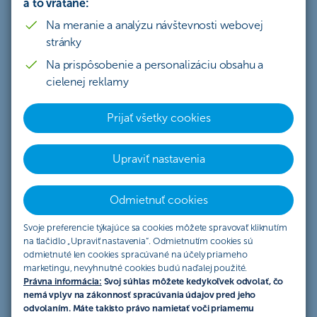
a to vrátane:
Svetová populácia starne, náklady
Na meranie a analýzu návštevnosti webovej
na zdravotníctvo rastú
stránky
Inovatívne postupy a technológie
Na prispôsobenie a personalizáciu obsahu a
cielenej reklamy
prečítané do 5 minút
3.7.2020
Prijať všetky cookies
Upraviť nastavenia
Zdravotníctvo – defenzívny sektor
so stabilnými príjmami
Odmietnuť cookies
Svoje preferencie týkajúce sa cookies môžete spravovať kliknutím
Zdravotnícky sektor zahŕňa spoločnosti, ktoré
na tlačidlo „Upraviť nastavenia“. Odmietnutím cookies sú
poskytujú zdravotnícke služby a starostlivosť,
odmietnuté len cookies spracúvané na účely priameho
výrobcov zdravotníckych pomôcok a zariadení či
marketingu, nevyhnutné cookies budú naďalej použité.
Právna informácia:
Svoj súhlas môžete kedykoľvek odvolať, čo
dodávateľov liekov a rôznych pomôcok. Patria
nemá vplyv na zákonnosť spracúvania údajov pred jeho
sem aj farmaceutické a biotechnologické
odvolaním. Máte takisto právo namietať voči priamemu