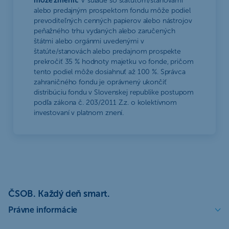
môže zmeniť.
V súlade so štatútom/stanovami
alebo predajným prospektom fondu môže podiel
prevoditeľných cenných papierov alebo nástrojov
peňažného trhu vydaných alebo zaručených
štátmi alebo orgánmi uvedenými v
štatúte/stanovách alebo predajnom prospekte
prekročiť 35 % hodnoty majetku vo fonde, pričom
tento podiel môže dosiahnuť až 100 %. Správca
zahraničného fondu je oprávnený ukončiť
distribúciu fondu v Slovenskej republike postupom
podľa zákona č. 203/2011 Z.z. o kolektívnom
investovaní v platnom znení.
ČSOB. Každý deň smart.
Právne informácie