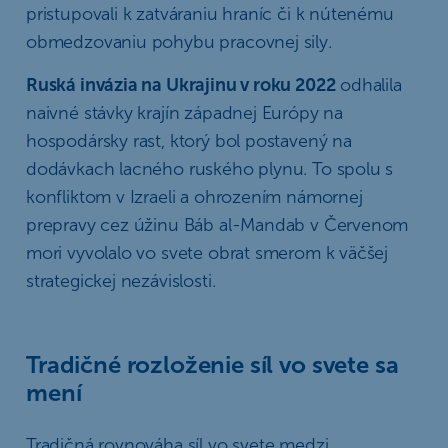
pristupovali k zatváraniu hraníc či k nútenému
obmedzovaniu pohybu pracovnej sily.
Ruská invázia na Ukrajinu v roku 2022
odhalila
naivné stávky krajín západnej Európy na
hospodársky rast, ktorý bol postavený na
dodávkach lacného ruského plynu. To spolu s
konfliktom v Izraeli a ohrozením námornej
prepravy cez úžinu Báb al-Mandab v Červenom
mori vyvolalo vo svete obrat smerom k väčšej
strategickej nezávislosti.
Tradičné rozloženie síl vo svete sa
mení
Tradičná rovnováha síl vo svete medzi