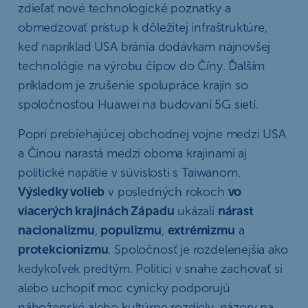
zdieľať nové technologické poznatky a
obmedzovať prístup k dôležitej infraštruktúre,
keď napríklad USA bránia dodávkam najnovšej
technológie na výrobu čipov do Číny. Ďalším
príkladom je zrušenie spolupráce krajín so
spoločnosťou Huawei na budovaní 5G sietí.
Popri prebiehajúcej obchodnej vojne medzi USA
a Čínou narastá medzi oboma krajinami aj
politické napätie v súvislosti s Taiwanom.
Výsledky volieb
v posledných rokoch
vo
viacerých krajinách Západu
ukázali
nárast
nacionalizmu
,
populizmu
,
extrémizmu
a
protekcionizmu
. Spoločnosť je rozdelenejšia ako
kedykoľvek predtým. Politici v snahe zachovať si
alebo uchopiť moc cynicky podporujú
náboženské alebo kultúrne rozdiely, názory na