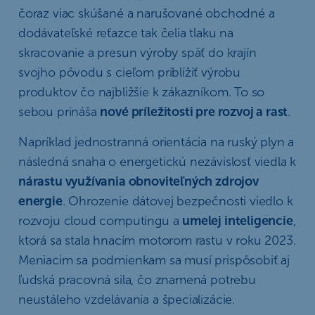
čoraz viac skúšané a narušované obchodné a
dodávateľské reťazce tak čelia tlaku na
skracovanie a presun výroby späť do krajín
svojho pôvodu s cieľom priblížiť výrobu
produktov čo najbližšie k zákazníkom. To so
sebou prináša
nové príležitosti pre rozvoj a rast
.
Napríklad jednostranná orientácia na ruský plyn a
následná snaha o energetickú nezávislosť viedla k
nárastu využívania obnoviteľných zdrojov
energie
. Ohrozenie dátovej bezpečnosti viedlo k
rozvoju cloud computingu a
umelej inteligencie
,
ktorá sa stala hnacím motorom rastu v roku 2023.
Meniacim sa podmienkam sa musí prispôsobiť aj
ľudská pracovná sila, čo znamená potrebu
neustáleho vzdelávania a špecializácie.