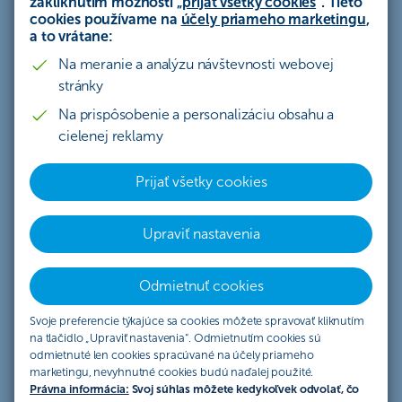
zakliknutím možnosti „
prijať všetky cookies
“. Tieto
cookies používame na
účely priameho marketingu
,
Ako môžu investori využiť meniaci sa svet
a to vrátane:
vo svoj prospech, sa dozviete v článku.
Na meranie a analýzu návštevnosti webovej
stránky
prečítané do 4 minút
Na prispôsobenie a personalizáciu obsahu a
19.2.2024
cielenej reklamy
Prijať všetky cookies
Globalizácia ako zdroj prosperity
ukázala svoje slabiny
Upraviť nastavenia
Covid-19, ruská invázia na Ukrajinu, viaceré
regionálne konflikty, obchodná vojna medzi USA
Odmietnuť cookies
a Čínou, kybernetické útoky, klimatické zmeny či
Svoje preferencie týkajúce sa cookies môžete spravovať kliknutím
ťažko zvládnuteľné migračné vlny boli
na tlačidlo „Upraviť nastavenia“. Odmietnutím cookies sú
odmietnuté len cookies spracúvané na účely priameho
udalosťami, ktoré poukázali na
krehkosť
marketingu, nevyhnutné cookies budú naďalej použité.
celosvetových dodávateľských reťazcov
a
Právna informácia:
Svoj súhlas môžete kedykoľvek odvolať, čo