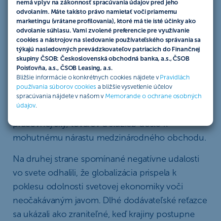
nemá vplyv na zákonnosť spracúvania údajov pred jeho
hospodárske veľmoci nasmerovali k budovaniu
odvolaním. Máte takisto právo namietať voči priamemu
protekcionizmu a rastúcej izolácii. História nám
marketingu (vrátane profilovania), ktoré má tie isté účinky ako
odvolanie súhlasu. Vami zvolené preferencie pre využívanie
ale hovorí, že
investori môžu nájsť v zmenách
cookies a nástrojov na sledovanie používateľského správania sa
trendov mnohé príležitosti
.
týkajú nasledovných prevádzkovateľov patriacich do Finančnej
skupiny ČSOB: Československá obchodná banka, a.s., ČSOB
Trend hospodárskej globalizácie od 80. rokov
Poisťovňa, a.s., ČSOB Leasing, a.s.
Bližšie informácie o konkrétnych cookies nájdete v
Pravidlách
minulého storočia bezpochyby priniesol väčšine
používania súborov cookies
a bližšie vysvetlenie účelov
svetovej populácie prosperitu a lepšiu kvalitu
spracúvania nájdete v našom v
Memorande o ochrane osobných
údajov
.
života. Vďaka znižovaniu bariér pre voľný pohyb
pracovnej sily, tovarov a služieb došlo k
mohutnému nárastu medzinárodného obchodu.
Na druhej strane spomínané negatívne udalosti
vo svete odhalili, že globalizácia prispela k
poklesu odolnosti svetovej ekonomiky voči
neočakávaným javom. Dlhé dodávateľské reťazce
sa ukázali ako zraniteľné, keď krajiny postupne