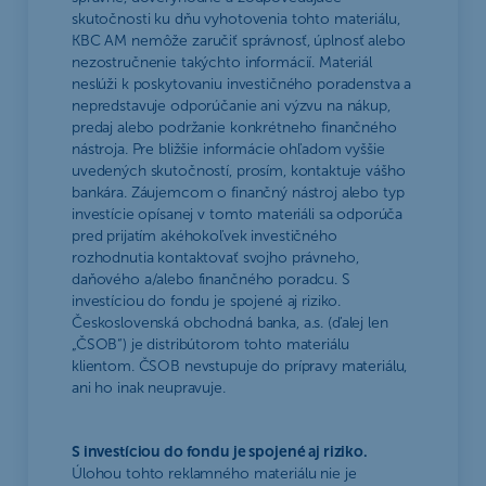
skutočnosti ku dňu vyhotovenia tohto materiálu,
KBC AM nemôže zaručiť správnosť, úplnosť alebo
nezostručnenie takýchto informácií. Materiál
neslúži k poskytovaniu investičného poradenstva a
nepredstavuje odporúčanie ani výzvu na nákup,
predaj alebo podržanie konkrétneho finančného
nástroja. Pre bližšie informácie ohľadom vyššie
uvedených skutočností, prosím, kontaktuje vášho
bankára. Záujemcom o finančný nástroj alebo typ
investície opísanej v tomto materiáli sa odporúča
pred prijatím akéhokoľvek investičného
rozhodnutia kontaktovať svojho právneho,
daňového a/alebo finančného poradcu. S
investíciou do fondu je spojené aj riziko.
Československá obchodná banka, a.s. (ďalej len
„ČSOB“) je distribútorom tohto materiálu
klientom. ČSOB nevstupuje do prípravy materiálu,
ani ho inak neupravuje.
S investíciou do fondu je spojené aj riziko.
Úlohou tohto reklamného materiálu nie je