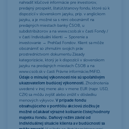
nahradiť kľúčové informácie pre investorov,
predajný prospekt, štatút/stanovy fondu, ktoré sú k
dispozícií v slovenskom jazyku, príp. v anglickom
jazyku, a je možné sa s nimi oboznámiť na
predajných miestach banky ČSOB, u
subdistribútorov a na www.csob.sk v časti Fondy /
v časti Individuálni klienti → Sporenie a
investovanie → Prehľad Fondov. Klient sa môže
oboznámiť so zhrnutím svojich práv
prostredníctvom dokumentu Zásady
kategorizácie, ktorý je k dispozícii v slovenskom
jazyku na predajných miestach ČSOB a na
www.csob.sk v časti Právne informácie/MiFID.
Údaje o minulej výkonnosti nie sú spoľahlivým
ukazovateľom budúcej výkonnosti.
Zhodnotenia
uvedené v inej mene ako v mene EUR (napr. USD,
CZK) sa môžu zvýšiť alebo znížiť v dôsledku
menových výkyvov.
V prípade fondu
obsahujúceho v portfóliu akciovú zložku je
možné očakávať výrazné kolísanie čistej hodnoty
majetku fondu. Daňový režim závisí od
individuálnej situácie klienta a v budúcnosti sa