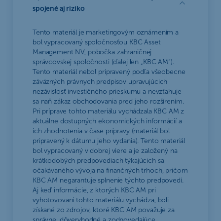
spojené aj riziko
Tento materiál je marketingovým oznámením a
bol vypracovaný spoločnosťou KBC Asset
Management NV, pobočka zahraničnej
správcovskej spoločnosti (ďalej len „KBC AM“).
Tento materiál nebol pripravený podľa všeobecne
záväzných právnych predpisov upravujúcich
nezávislosť investičného prieskumu a nevzťahuje
sa naň zákaz obchodovania pred jeho rozšírením.
Pri príprave tohto materiálu vychádzala KBC AM z
aktuálne dostupných ekonomických informácií a
ich zhodnotenia v čase prípravy (materiál bol
pripravený k dátumu jeho vydania). Tento materiál
bol vypracovaný v dobrej viere a je založený na
krátkodobých predpovediach týkajúcich sa
očakávaného vývoja na finančných trhoch, pričom
KBC AM negarantuje splnenie týchto predpovedí.
Aj keď informácie, z ktorých KBC AM pri
vyhotovovaní tohto materiálu vychádza, boli
získané zo zdrojov, ktoré KBC AM považuje za
správne, dôveryhodné a zodpovedajúce