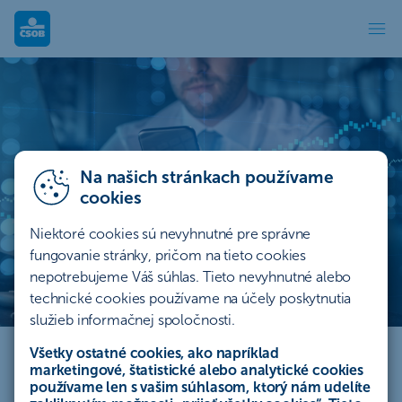
Svet okolo nás sa mení. Čo to znamená pr
Na našich stránkach používame
cookies
Niektoré cookies sú nevyhnutné pre správne
fungovanie stránky, pričom na tieto cookies
nepotrebujeme Váš súhlas. Tieto nevyhnutné alebo
technické cookies používame na účely poskytnutia
Svet okolo nás sa mení.
služieb informačnej spoločnosti.
Čo to znamená pre vaše
Všetky ostatné cookies, ako napríklad
marketingové, štatistické alebo analytické cookies
investície?
používame len s vašim súhlasom, ktorý nám udelíte