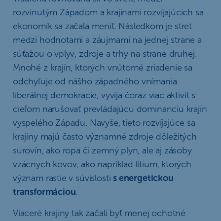
rozvinutým Západom a krajinami rozvíjajúcich sa
ekonomík sa začala meniť. Následkom je stret
medzi hodnotami a záujmami na jednej strane a
súťažou o vplyv, zdroje a trhy na strane druhej.
Mnohé z krajín, ktorých vnútorné zriadenie sa
odchyľuje od nášho západného vnímania
liberálnej demokracie, vyvíja čoraz viac aktivít s
cieľom narušovať prevládajúcu dominanciu krajín
vyspelého Západu. Navyše, tieto rozvíjajúce sa
krajiny majú často významné zdroje dôležitých
surovín, ako ropa či zemný plyn, ale aj zásoby
vzácnych kovov, ako napríklad lítium, ktorých
význam rastie v súvislosti
s energetickou
transformáciou
.
Viaceré krajiny tak začali byť menej ochotné