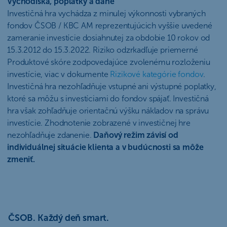
Východiská, poplatky a dane
Investičná hra vychádza z minulej výkonnosti vybraných
fondov ČSOB / KBC AM reprezentujúcich vyššie uvedené
zameranie investície dosiahnutej za obdobie 10 rokov od
15.3.2012 do 15.3.2022. Riziko odzrkadľuje priemerné
Produktové skóre zodpovedajúce zvolenému rozloženiu
investície, viac v dokumente
Rizikové kategórie fondov
.
Investičná hra nezohľadňuje vstupné ani výstupné poplatky,
ktoré sa môžu s investíciami do fondov spájať. Investičná
hra však zohľadňuje orientačnú výšku nákladov na správu
investície. Zhodnotenie zobrazené v investičnej hre
nezohľadňuje zdanenie.
Daňový režim závisí od
individuálnej situácie klienta a v budúcnosti sa môže
zmeniť.
ČSOB. Každý deň smart.