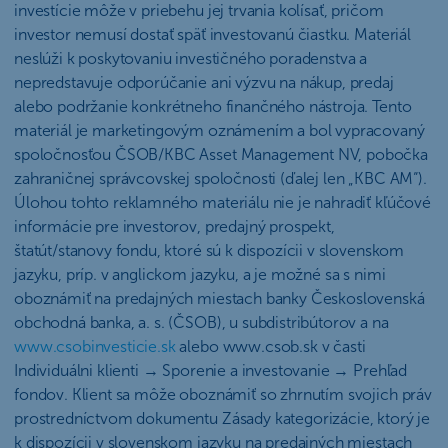
investície môže v priebehu jej trvania kolísať, pričom
investor nemusí dostať späť investovanú čiastku. Materiál
neslúži k poskytovaniu investičného poradenstva a
nepredstavuje odporúčanie ani výzvu na nákup, predaj
alebo podržanie konkrétneho finančného nástroja. Tento
materiál je marketingovým oznámením a bol vypracovaný
spoločnosťou ČSOB/KBC Asset Management NV, pobočka
zahraničnej správcovskej spoločnosti (ďalej len „KBC AM“).
Úlohou tohto reklamného materiálu nie je nahradiť kľúčové
informácie pre investorov, predajný prospekt,
štatút/stanovy fondu, ktoré sú k dispozícii v slovenskom
jazyku, príp. v anglickom jazyku, a je možné sa s nimi
oboznámiť na predajných miestach banky Československá
obchodná banka, a. s. (ČSOB), u subdistribútorov a na
www.csobinvesticie.sk
alebo www.csob.sk v časti
Individuálni klienti → Sporenie a investovanie → Prehľad
fondov. Klient sa môže oboznámiť so zhrnutím svojich práv
prostredníctvom dokumentu Zásady kategorizácie, ktorý je
k dispozícii v slovenskom jazyku na predajných miestach