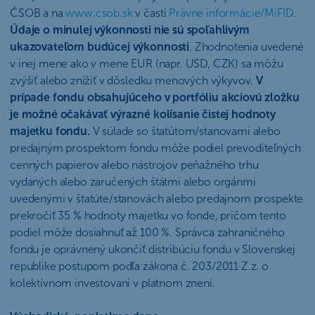
ČSOB a na
www.csob.sk
v časti
Právne informácie/MiFID
.
Údaje o minulej výkonnosti nie sú spoľahlivým
ukazovateľom budúcej výkonnosti
. Zhodnotenia uvedené
v inej mene ako v mene EUR (napr. USD, CZK) sa môžu
zvýšiť alebo znížiť v dôsledku menových výkyvov.
V
prípade fondu obsahujúceho v portfóliu akciovú zložku
je možné očakávať výrazné kolísanie čistej hodnoty
majetku fondu.
V súlade so štatútom/stanovami alebo
predajným prospektom fondu môže podiel prevoditeľných
cenných papierov alebo nástrojov peňažného trhu
vydaných alebo zaručených štátmi alebo orgánmi
uvedenými v štatúte/stanovách alebo predajnom prospekte
prekročiť 35 % hodnoty majetku vo fonde, pričom tento
podiel môže dosiahnuť až 100 %. Správca zahraničného
fondu je oprávnený ukončiť distribúciu fondu v Slovenskej
republike postupom podľa zákona č. 203/2011 Z.z. o
kolektívnom investovaní v platnom znení.