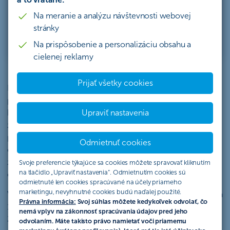
v ČSOB vám to teraz umožníme.
Cestujte s nami
do minulosti a predstavte si, že vám na cestu
Na meranie a analýzu návštevnosti webovej
pribalíme virtuálny rozpočet 10 000 eur.
stránky
Na prispôsobenie a personalizáciu obsahu a
cielenej reklamy
Prijať všetky cookies
Rok 2012 má za sebou nie veľmi priaznivý štart. Už v januári
prišlo Francúzsko o AAA rating (najvyšší možný rating
krajiny, vyjadrujúci jej spoľahlivosť ako dlžníka) a rating bol
Upraviť nastavenia
znížený aj ďalším ôsmim krajinám eurozóny. V Európe
panujú obavy z recesie, v Číne sa spomaľuje tempo
Odmietnuť cookies
ekonomického rastu. Rok 2012 je aj rokom, keď Európa
zachraňuje zadĺžené Grécko, v Sýrii prerastie konflikt do
Svoje preferencie týkajúce sa cookies môžete spravovať kliknutím
na tlačidlo „Upraviť nastavenia“. Odmietnutím cookies sú
občianskej vojny a USA čakajú na jeseň prezidentské voľby.
odmietnuté len cookies spracúvané na účely priameho
marketingu, nevyhnutné cookies budú naďalej použité.
Vy máte k dispozícii 10 000 eur, ktoré môžete investovať na
Právna informácia:
Svoj súhlas môžete kedykoľvek odvolať, čo
10 rokov. Skúste svoje peniaze rozložiť tak, aby ste na jar
nemá vplyv na zákonnosť spracúvania údajov pred jeho
2022 dosiahli čo najvyšší zisk. Nezabúdajte, investovať
odvolaním. Máte takisto právo namietať voči priamemu