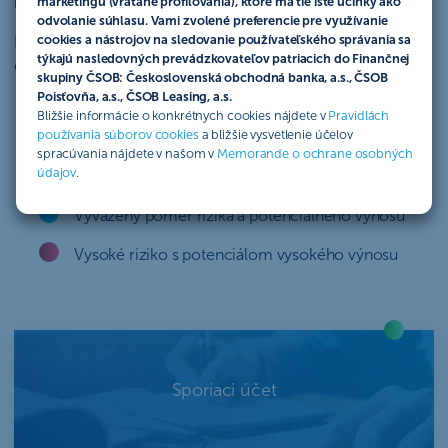
môžete s rôznou mierou rizika.
marketingu (vrátane profilovania), ktoré má tie isté účinky ako
odvolanie súhlasu. Vami zvolené preferencie pre využívanie
Pravidelné investovanie si môžete zriadiť jednoducho aj
cookies a nástrojov na sledovanie používateľského správania sa
týkajú nasledovných prevádzkovateľov patriacich do Finančnej
cez
ČSOB SmartBanking
.
skupiny ČSOB: Československá obchodná banka, a.s., ČSOB
Poisťovňa, a.s., ČSOB Leasing, a.s.
Bližšie informácie o konkrétnych cookies nájdete v
Pravidlách
používania súborov cookies
a bližšie vysvetlenie účelov
spracúvania nájdete v našom v
Memorande o ochrane osobných
údajov
.
Nízke riziko s potenciálom nižšieho výnosu
Vyvážený pomer rizika a potenciálneho výnosu
Vysoké riziko s potenciálom vysokého výnosu
Sporiaci účet