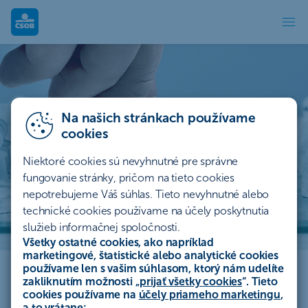
Investičná hra
Na našich stránkach používame
cookies
Niektoré cookies sú nevyhnutné pre správne
fungovanie stránky, pričom na tieto cookies
nepotrebujeme Váš súhlas. Tieto nevyhnutné alebo
technické cookies používame na účely poskytnutia
služieb informačnej spoločnosti.
Investičná hra
Všetky ostatné cookies, ako napríklad
marketingové, štatistické alebo analytické cookies
používame len s vašim súhlasom, ktorý nám udelíte
Uvažovali ste niekedy nad tým, ako by ste zúročili
zakliknutím možnosti „
prijať všetky cookies
“. Tieto
svoje financie, keby ste sa mohli vrátiť v čase? My
cookies používame na
účely priameho marketingu
,
a to vrátane: