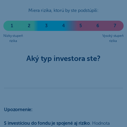
Miera rizika, ktorú by ste podstúpili:
1
2
3
4
5
6
7
Nízky stupeň
Vysoký stupeň
rizika
rizika
Aký typ investora ste?
Upozornenie:
S investíciou do fondu je spojené aj riziko
. Hodnota