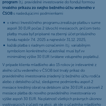
program
(t.j. pravidelné investovanie do fondu) formou
trvalého príkazu zo svojho bežného účtu vedeného v
ČSOB
s nasledujúcimi podmienkami
v rámci Investičného programu zrealizuje platbu v sume
aspoň 30 EUR počas 2 (dvoch) mesiacoch, pričom tieto
platby musia byť pripísané na zberný účet príslušného
fondu najskôr 7.4. 2025 a najneskôr 31.12. 2025,
každá platba s riadnym označením (t.j. variabilným
symbolom konkrétneho účastníka) musí byť vv
minimálnej výške 30 EUR (vrátane vstupného poplatku).
V prípade klienta mladšieho ako 15 rokov je irelevantné z
akého účtu vedeného v ČSOB bol trvalý príkaz do
pravidelného investovania zriadený (z bežného účtu rodiča
alebo z detského účtu), sledujeme podmienku aspoň 2
mesiace kreditný obrat na detskom účte 30 EUR a zároveň 2
mesiace platba do nového pravidelného investovania vo
výške aspoň 30 EUR. Na platnosť všetkých právnych úkonov
vyplývajúcich z účasti na akcii, ak ide o účastníka mladšieho