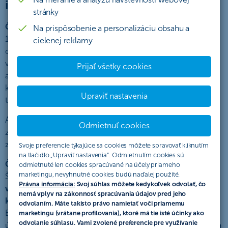
investícií-podporíme Vás bonusom“
stránky
Československá obchodná banka, a. s.,
so sídlom Žižkova
Na prispôsobenie a personalizáciu obsahu a
11, 811 02 Bratislava, IČO: 36 854 140, zapísaná v
cielenej reklamy
obchodnom registri Mestského súdu Bratislava III, oddiel Sa,
vložka č. 4314/B (ďalej len „ČSOB“) verejne vyhlasuje túto
Prijať všetky cookies
akciu, ktorá sa riadi týmto Štatútom akcie (ďalej len „Štatút“),
ktorý popisuje práva a povinnosti účastníkov akcie a pravidlá
Upraviť nastavenia
tejto akcie (ďalej len „akcia“).
Akcia v zmysle tohto Štatútu predstavuje verejný prísľub v
Odmietnuť cookies
zmysle § 850 zák. č. 40/1964 Zb. Občianskeho zákonníka v
znení neskorších predpisov.
Svoje preferencie týkajúce sa cookies môžete spravovať kliknutím
na tlačidlo „Upraviť nastavenia“. Odmietnutím cookies sú
ČSOB sa zaväzuje
v lehote a spôsobom určeným týmto
odmietnuté len cookies spracúvané na účely priameho
marketingu, nevyhnutné cookies budú naďalej použité.
Štatútom poskytnúť
Bonus v hodnote 50 EUR (vrátane
Právna informácia:
Svoj súhlas môžete kedykoľvek odvolať, čo
vstupného poplatku) vo forme investície do fondu, pre
nemá vplyv na zákonnosť spracúvania údajov pred jeho
ktorý bol zriadený Investičný program
(ďalej len „Bonus“).
odvolaním. Máte takisto právo namietať voči priamemu
Bonus bude poskytnutý jednorazovo. Akcia je určená pre
marketingu (vrátane profilovania), ktoré má tie isté účinky ako
odvolanie súhlasu. Vami zvolené preferencie pre využívanie
účastníka - klienta, fyzickú osobu – občana SR alebo občana