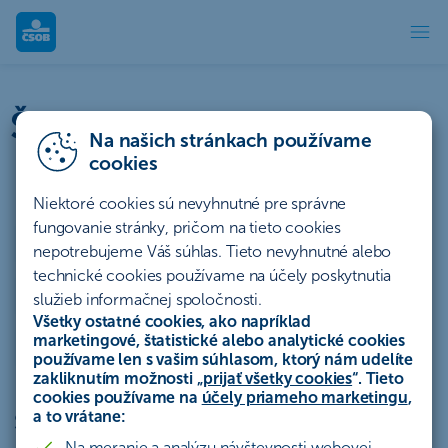
Štatúty súťaží | ČSOB
Štatúty súťaží a akcií
Na našich stránkach používame
cookies
Niektoré cookies sú nevyhnutné pre správne
fungovanie stránky, pričom na tieto cookies
Účty a platby
Úvery a lízing
nepotrebujeme Váš súhlas. Tieto nevyhnutné alebo
technické cookies používame na účely poskytnutia
Sporenie a investovanie
Poistenie
Hypotéky
služieb informačnej spoločnosti.
Všetky ostatné cookies, ako napríklad
marketingové, štatistické alebo analytické cookies
Ostatné
Archív
používame len s vašim súhlasom, ktorý nám udelíte
zakliknutím možnosti „
prijať všetky cookies
“. Tieto
cookies používame na
účely priameho marketingu
,
a to vrátane:
Štatút akcie „Vstúpte do sveta
Na meranie a analýzu návštevnosti webovej