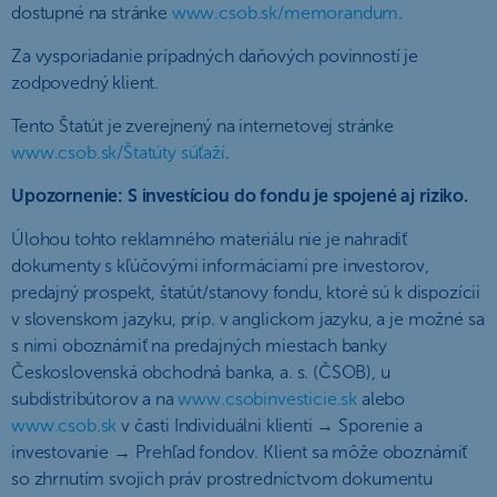
dostupné na stránke
www.csob.sk/memorandum
.
Za vysporiadanie prípadných daňových povinností je
zodpovedný klient.
Tento Štatút je zverejnený na internetovej stránke
www.csob.sk/Štatúty súťaží
.
Upozornenie: S investíciou do fondu je spojené aj riziko.
Úlohou tohto reklamného materiálu nie je nahradiť
dokumenty s kľúčovými informáciami pre investorov,
predajný prospekt, štatút/stanovy fondu, ktoré sú k dispozícii
v slovenskom jazyku, príp. v anglickom jazyku, a je možné sa
s nimi oboznámiť na predajných miestach banky
Československá obchodná banka, a. s. (ČSOB), u
subdistribútorov a na
www.csobinvesticie.sk
alebo
www.csob.sk
v časti Individuálni klienti → Sporenie a
investovanie → Prehľad fondov. Klient sa môže oboznámiť
so zhrnutím svojich práv prostredníctvom dokumentu