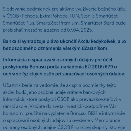
Sledovanie podmienok pre aktívne využívanie bežného účtu
v ČSOB (Pohoda, Extra Pohoda, FUN, Sloník, Smartúčet,
Smartúčet Plus, Smartúčet Premium, Smartúčet Start) bude
prebiehať mesačne a začne od 07.04. 2025.
Banka si vyhradzuje právo ukončiť Akciu kedykoľvek, a to
bez osobitného oznámenia všetkým účastníkom.
Informácia o spracúvaní osobných údajov pre účel
poskytnutia Bonusu podľa nariadenia EÚ 2016/679 o
ochrane fyzických osôb pri spracúvaní osobných údajov:
Účastník berie na vedomie, že ak splní podmienky tejto
akcie, budú jeho osobné údaje vrátane bankových
informácií, ktoré poskytol ČSOB ako prevádzkovateľovi, v
rámci akcie „Vstúpte do sveta investícií-podporíme Vás
bonusom„ použité na vyplatenie Bonusu. Bližšie informácie
o spracúvaní osobných údajov sú uvedené v Memorande
ochrany osobných údajov ČSOB Finančnej skupiny, ktoré je