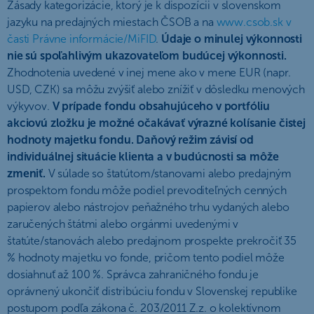
Zásady kategorizácie, ktorý je k dispozícii v slovenskom
jazyku na predajných miestach ČSOB a na
www.csob.sk v
časti Právne informácie/MiFID
.
Údaje o minulej výkonnosti
nie sú spoľahlivým ukazovateľom budúcej výkonnosti.
Zhodnotenia uvedené v inej mene ako v mene EUR (napr.
USD, CZK) sa môžu zvýšiť alebo znížiť v dôsledku menových
výkyvov.
V prípade fondu obsahujúceho v portfóliu
akciovú zložku je možné očakávať výrazné kolísanie čistej
hodnoty majetku fondu. Daňový režim závisí od
individuálnej situácie klienta a v budúcnosti sa môže
zmeniť.
V súlade so štatútom/stanovami alebo predajným
prospektom fondu môže podiel prevoditeľných cenných
papierov alebo nástrojov peňažného trhu vydaných alebo
zaručených štátmi alebo orgánmi uvedenými v
štatúte/stanovách alebo predajnom prospekte prekročiť 35
% hodnoty majetku vo fonde, pričom tento podiel môže
dosiahnuť až 100 %. Správca zahraničného fondu je
oprávnený ukončiť distribúciu fondu v Slovenskej republike
postupom podľa zákona č. 203/2011 Z.z. o kolektívnom