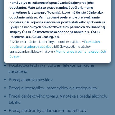
nemá vplyv na zákonnosť spracúvania údajov pred jeho
Kaderníctvo a barber, Kozmetický salón
odvolaním. Máte takisto právo namietať voči priamemu
marketingu (vrátane profilovania), ktoré má tie isté účinky ako
Kníhkupectvo
odvolanie súhlasu. Vami zvolené preferencie pre využívanie
cookies a nástrojov na sledovanie používateľského správania sa
Kvetinárstvo
týkajú nasledovných prevádzkovateľov patriacich do Finančnej
Lekár, Zubár
skupiny ČSOB: Československá obchodná banka, a.s., ČSOB
Poisťovňa, a.s., ČSOB Leasing, a.s.
Lekárne, Medicínske a protetické výrobky
Bližšie informácie o konkrétnych cookies nájdete v
Pravidlách
používania súborov cookies
a bližšie vysvetlenie účelov
Obuv, Predaj kabeliek, opaskov
spracúvania nájdete v našom v
Memorande o ochrane osobných
údajov
.
Očná optika
Počítačová technika, Softvér, Telekomunikačné
zariadenia
Predaj a oprava bicyklov
Predaj automobilov, motocyklov a autodoplnkov
Predaj darčekového tovaru, Vinotéka a predaj alkoholu,
tabaku
Predaj elektroniky a domácich spotrebičov