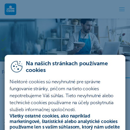
Platobná brána GP WebPay | ČSOB
Platobná brána
Transparentné a finálne ceny bez skrytých poplatkov
Bezplatné pluginy na jednoduchú implementáciu
Pohodlné online platby cez platobnú bránu
Na našich stránkach používame
cookies
Blog
Funkcie
Mám záujem
Technická podpora
Niektoré cookies sú nevyhnutné pre správne
fungovanie stránky, pričom na tieto cookies
nepotrebujeme Váš súhlas. Tieto nevyhnutné alebo
Vypočítajte si odhadovanú
technické cookies používame na účely poskytnutia
cenu platobnej brány
služieb informačnej spoločnosti.
Všetky ostatné cookies, ako napríklad
Zvoľte oblasť podnikania
marketingové, štatistické alebo analytické cookies
používame len s vašim súhlasom, ktorý nám udelíte