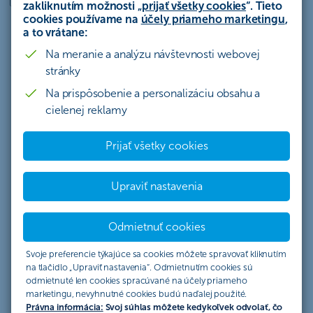
zakliknutím možnosti „
prijať všetky cookies
“. Tieto
cookies používame na
účely priameho marketingu
,
Vyberte oblasť
a to vrátane:
Autopožičovňa
Na meranie a analýzu návštevnosti webovej
Kaviareň, Cukráreň
stránky
Mäsiarstvo
Na prispôsobenie a personalizáciu obsahu a
cielenej reklamy
Pekáreň
Potraviny, supermarket, špeciálny potravinový tovar
Prijať všetky cookies
Reštaurácia
Rýchle občerstvenie
Upraviť nastavenia
Autodoprava, kuriér
Autoservis, Pneuservis a predaj pneumatík
Odmietnuť cookies
Cestovná kancelária
Svoje preferencie týkajúce sa cookies môžete spravovať kliknutím
Čerpacia stanica
na tlačidlo „Upraviť nastavenia“. Odmietnutím cookies sú
odmietnuté len cookies spracúvané na účely priameho
Drogéria a kozmetika, Farby-laky
marketingu, nevyhnutné cookies budú naďalej použité.
Právna informácia:
Svoj súhlas môžete kedykoľvek odvolať, čo
Hračkárstvo