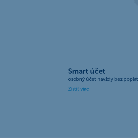
Smart účet
osobný účet navždy bez popla
Zistiť viac