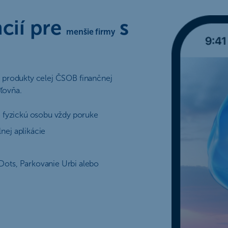
ncií pre
s
menšie firmy
e produkty celej ČSOB finančnej
ťovňa.
e fyzickú osobu vždy poruke
nej aplikácie
Dots, Parkovanie Urbi alebo