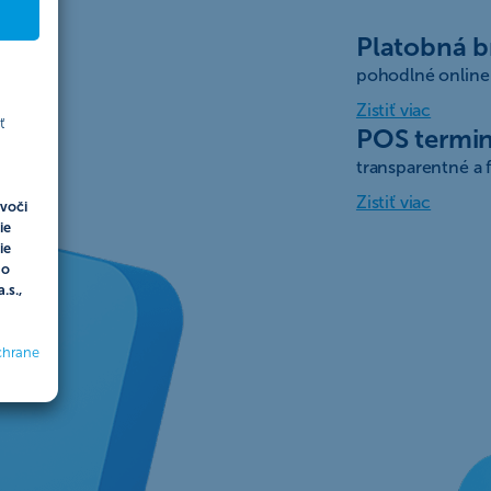
Platobná b
pohodlné online
Zistiť viac
ť
POS termin
transparentné a 
Zistiť viac
voči
ie
ie
do
.s.,
chrane