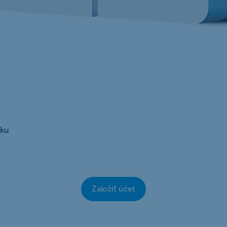
tku
Založiť účet