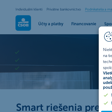
Individuálni klienti
Privátne bankovníctvo
Podnikatelia a ma
Účty a platby
Financovanie
Spor
Podnikatelia a firmy - F
Staňte sa klientom online
Niek
Bezpečne, kedykoľvek a kdekoľvek
na t
Bez nutnosti návštevy pobočky
tech
spolo
Firemným klientom ČSOB sa stanete za pár minút b
Všet
anal
udel
Založiť účet
použ
Smart riešenia pre vá