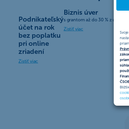
Biznis úver
Podnikateľský
s grantom až do 30 % z úveru
účet na rok
Zistiť viac
Svoje
bez poplatku
nasta
pri online
priam
Právn
zriadení
zákon
priam
Zistiť viac
súhla
použí
Finan
ČSOB 
Bližš
cooki
osob