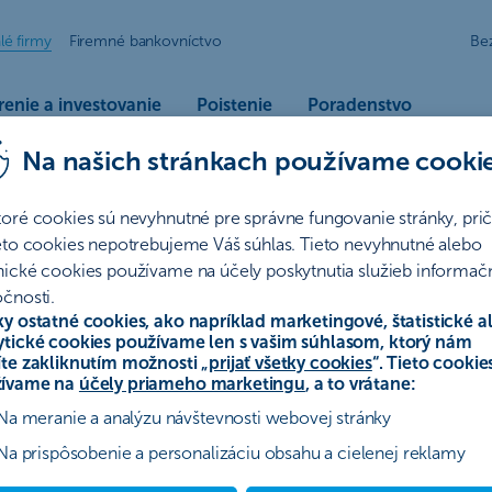
lé firmy
Firemné bankovníctvo
Be
enie a investovanie
Poistenie
Poradenstvo
Na našich stránkach používame cooki
iremný klient | ČSOB
toré cookies sú nevyhnutné pre správne fungovanie stránky, pr
ieto cookies nepotrebujeme Váš súhlas. Tieto nevyhnutné alebo
nické cookies používame na účely poskytnutia služieb informač
čnosti.
ez dokladovania podnikania
ky ostatné cookies, ako napríklad marketingové, štatistické a
ytické cookies používame len s vašim súhlasom, ktorý nám
íte zakliknutím možnosti „
prijať všetky cookies
“. Tieto cookie
ívame na
účely priameho marketingu
, a to vrátane:
Na meranie a analýzu návštevnosti webovej stránky
Na prispôsobenie a personalizáciu obsahu a cielenej reklamy
š biznis