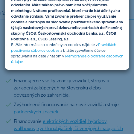
odvolaním. Máte takisto právo namietať voči priamemu
marketingu (vrátane profilovania), ktoré má tie isté účinky ako
Poradíme Vám
ícky portál
Autá a motorky skladom
odvolanie súhlasu. Vami zvolené preferencie pre využívanie
cookies a nástrojov na sledovanie používateľského správania sa
týkajú nasledovných prevádzkovateľov patriacich do Finančnej
skupiny ČSOB: Československá obchodná banka, a.s., ČSOB
Poisťovňa, a.s., ČSOB Leasing, a.s.
Predmety financovania
Bližšie informácie o konkrétnych cookies nájdete v
Pravidlách
používania súborov cookies
a bližšie vysvetlenie účelov
spracúvania nájdete v našom v
Memorande o ochrane osobných
údajov
.
Nové predmety
Použité predmety
Financujeme všetky značky vozidiel, strojov a
zariadení zakúpených na Slovensku alebo
dovezených zo zahraničia.
Zvýhodnené financovanie na nové vozidlá a stroje
partnerských značiek
.
Financovanie
elektrických vozidiel, hybridov,
wallboxov, rýchlonabíjačiek, či verejných nabíjacích