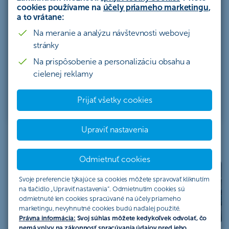
rozvíjajte svoje podnikanie. Splátku si zvolíte sami
cookies používame na
účely priameho marketingu
,
a to vrátane:
a my vám zaručíme, že sa počas splácania
nezmení.
Na meranie a analýzu návštevnosti webovej
stránky
Mám záujem
Na prispôsobenie a personalizáciu obsahu a
cielenej reklamy
Leasingová kalkulačka
Prijať všetky cookies
Upraviť nastavenia
Odmietnuť cookies
Auto pre biznis. Bez
Svoje preferencie týkajúce sa cookies môžete spravovať kliknutím
úroku.
na tlačidlo „Upraviť nastavenia“. Odmietnutím cookies sú
odmietnuté len cookies spracúvané na účely priameho
Pozrieť ponuku
marketingu, nevyhnutné cookies budú naďalej použité.
Právna informácia:
Svoj súhlas môžete kedykoľvek odvolať, čo
nemá vplyv na zákonnosť spracúvania údajov pred jeho