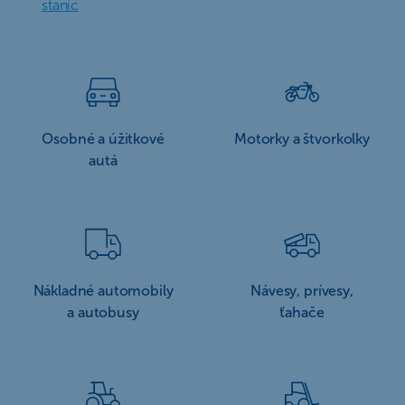
staníc
Osobné a úžitkové
Motorky a štvorkolky
autá
Nákladné automobily
Návesy, prívesy,
a autobusy
ťahače