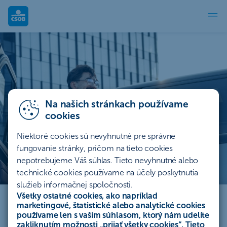
Leasing - Podnikatelia a firmy - ČSOB
Na našich stránkach používame
cookies
Niektoré cookies sú nevyhnutné pre správne
fungovanie stránky, pričom na tieto cookies
nepotrebujeme Váš súhlas. Tieto nevyhnutné alebo
technické cookies používame na účely poskytnutia
Leasingový úver pre
služieb informačnej spoločnosti.
podnikateľov
Všetky ostatné cookies, ako napríklad
marketingové, štatistické alebo analytické cookies
používame len s vašim súhlasom, ktorý nám udelíte
Využite rýchly spôsob obstarania predmetu a
zakliknutím možnosti „
prijať všetky cookies
“. Tieto