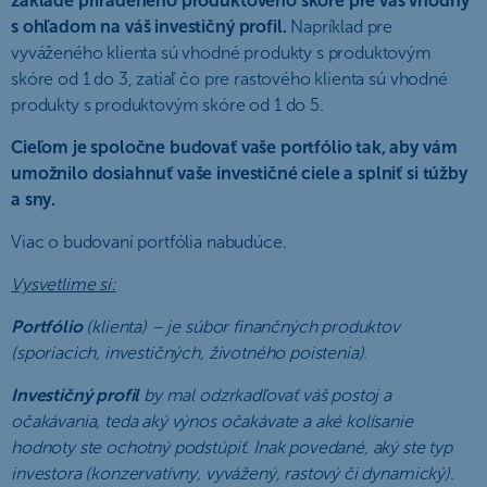
základe priradeného produktového skóre pre vás vhodný
s ohľadom na váš investičný profil.
Napríklad pre
vyváženého klienta sú vhodné produkty s produktovým
skóre od 1 do 3, zatiaľ čo pre rastového klienta sú vhodné
produkty s produktovým skóre od 1 do 5.
Cieľom je spoločne budovať vaše portfólio tak, aby vám
umožnilo dosiahnuť vaše investičné ciele a splniť si túžby
a sny.
Viac o budovaní portfólia nabudúce.
Vysvetlime si:
Portfólio
(klienta) – je súbor finančných produktov
(sporiacich, investičných, životného poistenia).
Investičný profil
by mal odzrkadľovať váš postoj a
očakávania, teda aký výnos očakávate a aké kolísanie
hodnoty ste ochotný podstúpiť. Inak povedané, aký ste typ
investora (konzervatívny, vyvážený, rastový či dynamický).