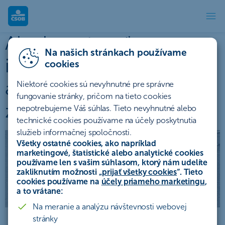
Ako investovať: investičné por
Ako investovať:
Na našich stránkach používame
investičné poradenstvo
cookies
alebo dobrá rada nad
Niektoré cookies sú nevyhnutné pre správne
fungovanie stránky, pričom na tieto cookies
zlato
nepotrebujeme Váš súhlas. Tieto nevyhnutné alebo
technické cookies používame na účely poskytnutia
služieb informačnej spoločnosti.
Všetky ostatné cookies, ako napríklad
marketingové, štatistické alebo analytické cookies
používame len s vašim súhlasom, ktorý nám udelíte
zakliknutím možnosti „
prijať všetky cookies
“. Tieto
cookies používame na
účely priameho marketingu
,
a to vrátane:
Na meranie a analýzu návštevnosti webovej
stránky