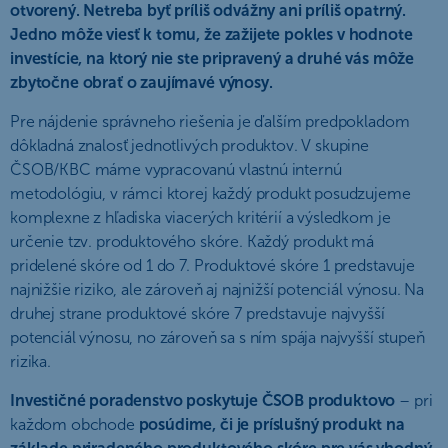
otvorený. Netreba byť príliš odvážny ani príliš opatrný.
Jedno môže viesť k tomu, že zažijete pokles v hodnote
investície, na ktorý nie ste pripravený a druhé vás môže
zbytočne obrať o zaujímavé výnosy.
Pre nájdenie správneho riešenia je ďalším predpokladom
dôkladná znalosť jednotlivých produktov. V skupine
ČSOB/KBC máme vypracovanú vlastnú internú
metodológiu, v rámci ktorej každý produkt posudzujeme
komplexne z hľadiska viacerých kritérií a výsledkom je
určenie tzv. produktového skóre. Každý produkt má
pridelené skóre od 1 do 7. Produktové skóre 1 predstavuje
najnižšie riziko, ale zároveň aj najnižší potenciál výnosu. Na
druhej strane produktové skóre 7 predstavuje najvyšší
potenciál výnosu, no zároveň sa s ním spája najvyšší stupeň
rizika.
Investičné poradenstvo poskytuje ČSOB produktovo
– pri
každom obchode
posúdime, či je príslušný produkt na