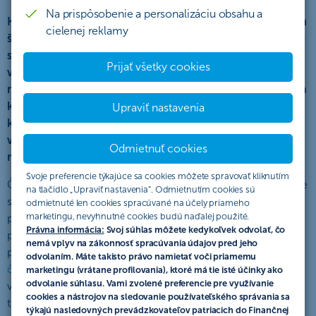
Na prispôsobenie a personalizáciu obsahu a
Kedysi a nie je to tak dávno to ľudia v našich zemepisných
cielenej reklamy
šírkach mali jednoduché. Finančné produkty bolo možné
spočítať na prstoch rúk a veľmi sa od seba nelíšili. Ak
Prijať všetky cookies
vynechávame investície do rodinného domu či chaty,
niekoľkých zberateľov umenia, starožitností a veteránov a
kšeftovanie s valutami či predtým tuzexovými bonmi,
Upraviť nastavenia
klasickí investori v podstate u nás neboli. Od tých čias sa
však situácia zmenila a ponuka finančných produktov a
Odmietnuť cookies
možnosti investovania sa výrazne rozrástli.
Svoje preferencie týkajúce sa cookies môžete spravovať kliknutím
Často sa stretávame s predstavou, že najlepšie hospodárenie
na tlačidlo „Upraviť nastavenia“. Odmietnutím cookies sú
s peniazmi je o tom ako nájsť jeden dokonalý ideálny
odmietnuté len cookies spracúvané na účely priameho
marketingu, nevyhnutné cookies budú naďalej použité.
produkt, akési perpetuum mobile medzi finančnými
Právna informácia:
Svoj súhlas môžete kedykoľvek odvolať, čo
produktami, do ktorého vložíme väčšinu svojich úspor a je
nemá vplyv na zákonnosť spracúvania údajov pred jeho
po starostiach. Lenže ideálne produkty neexistujú (
viď.
odvolaním. Máte takisto právo namietať voči priamemu
článok Magický investičný trojuholník
). Všetky majú svoje
marketingu (vrátane profilovania), ktoré má tie isté účinky ako
odvolanie súhlasu. Vami zvolené preferencie pre využívanie
výhody a nevýhody. Správne hospodárenie s peniazmi je o
cookies a nástrojov na sledovanie používateľského správania sa
tom vybrať si tie výhody, ktoré vám najviac vyhovujú a
týkajú nasledovných prevádzkovateľov patriacich do Finančnej