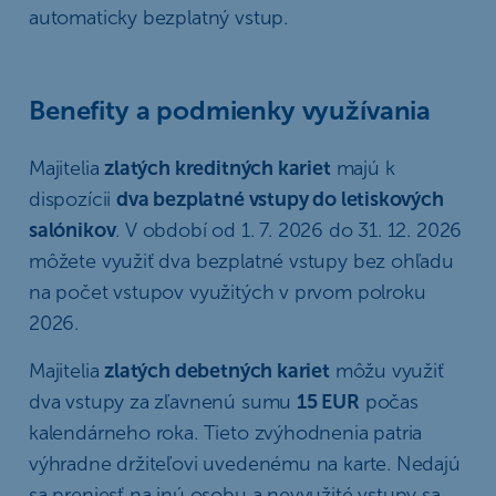
automaticky bezplatný vstup.
Benefity a podmienky využívania
Majitelia
zlatých kreditných kariet
majú k
dispozícii
dva bezplatné vstupy do letiskových
salónikov
. V období od 1. 7. 2026 do 31. 12. 2026
môžete využiť dva bezplatné vstupy bez ohľadu
na počet vstupov využitých v prvom polroku
2026.
Majitelia
zlatých debetných kariet
môžu využiť
dva vstupy za zľavnenú sumu
15 EUR
počas
kalendárneho roka. Tieto zvýhodnenia patria
výhradne držiteľovi uvedenému na karte. Nedajú
sa preniesť na inú osobu a nevyužité vstupy sa