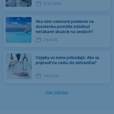
17.10.2025
Ako vám cestovné poistenie na
dovolenku pomôže zvládnuť
nečakané situácie na cestách?
2.9.2025
Osýpky vo svete pribúdajú: Ako sa
pripraviť na cestu do zahraničia?
19.5.2025
Viac článkov