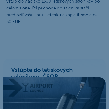
vstup do viac ako 1300 letiskových salónikov po
celom svete. Pri príchode do salónika stačí
predložiť vašu kartu, letenku a zaplatiť poplatok
30 EUR.
Vstúpte do letiskových
salónikov s ČSOB
Najjednoduchší spôsob, ako sa dostať do
letiskového salónika, je vlastniť správnu
platobnú kartu. Napríklad k Smart účtu