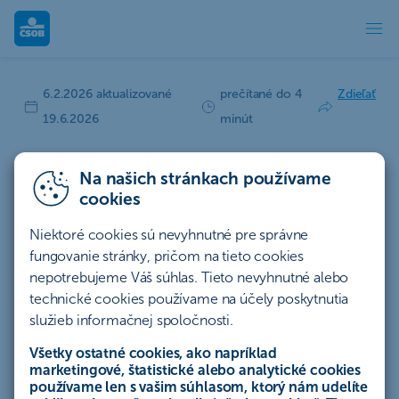
Ako získať zvýhodnený vstup do letisko
6.2.2026 aktualizované
prečítané do 4
Zdieľať
19.6.2026
minút
Ako získať zvýhodnený
Na našich stránkach používame
vstup do letiskových
cookies
salónikov?
Niektoré cookies sú nevyhnutné pre správne
fungovanie stránky, pričom na tieto cookies
Na každom medzinárodnom letisku sa
nepotrebujeme Váš súhlas. Tieto nevyhnutné alebo
nachádza špeciálne miesto, ktoré nie je
technické cookies používame na účely poskytnutia
preplnené, nedolieha doň okolitý ruch a ponúka
služieb informačnej spoločnosti.
nadštandardné služby. Ide o letiskový salónik,
Všetky ostatné cookies, ako napríklad
ktorý si mnohí spájajú najmä s luxusným
marketingové, štatistické alebo analytické cookies
používame len s vašim súhlasom, ktorý nám udelíte
cestovaním prvou triedou. Dnes už služby