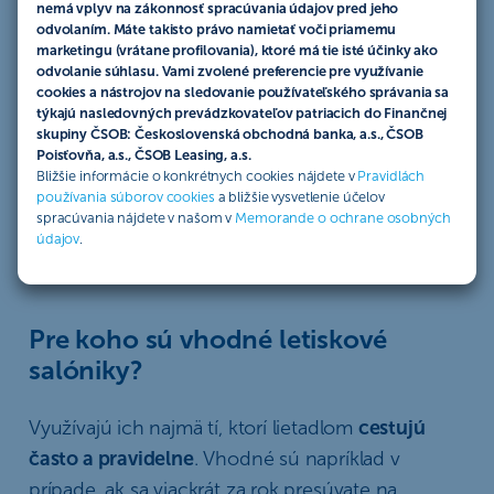
slovíčkom „lounge“ a ich cieľom je
spríjemniť
nemá vplyv na zákonnosť spracúvania údajov pred jeho
cestovateľom dlhé hodiny
do odletu lietadla. K
odvolaním. Máte takisto právo namietať voči priamemu
marketingu (vrátane profilovania), ktoré má tie isté účinky ako
dispozícii máte neobmedzenú konzumáciu jedál
odvolanie súhlasu. Vami zvolené preferencie pre využívanie
zo švédskych stolov a bohatú ponuku nápojov. V
cookies a nástrojov na sledovanie používateľského správania sa
týkajú nasledovných prevádzkovateľov patriacich do Finančnej
letiskových salónikoch sa môžete pohodlne
skupiny ČSOB: Československá obchodná banka, a.s., ČSOB
usadiť, dobiť si elektronické zariadenia, využiť wi-
Poisťovňa, a.s., ČSOB Leasing, a.s.
Bližšie informácie o konkrétnych cookies nájdete v
Pravidlách
fi pripojenie a prečítať si dennú tlač. Niektoré
používania súborov cookies
a bližšie vysvetlenie účelov
dokonca ponúkajú možnosť osprchovať sa či
spracúvania nájdete v našom v
Memorande o ochrane osobných
údajov
.
zdriemnuť si v posteli.
Pre koho sú vhodné letiskové
salóniky?
Využívajú ich najmä tí, ktorí lietadlom
cestujú
často a pravidelne
. Vhodné sú napríklad v
prípade, ak sa viackrát za rok presúvate na