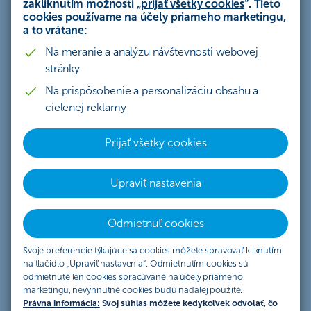
zakliknutím možnosti „
prijať všetky cookies
“. Tieto
letiskových salónikov môže využiť každý. So
cookies používame na
účely priameho marketingu
,
a to vrátane:
správnou platobnou kartou do nich vstupujete
Na meranie a analýzu návštevnosti webovej
za výhodnejšiu cenu alebo dokonca úplne
stránky
zadarmo.
Na prispôsobenie a personalizáciu obsahu a
cielenej reklamy
Prijať všetky cookies
Upraviť nastavenia
Odmietnuť cookies
Výhody letiskových salónikov
Svoje preferencie týkajúce sa cookies môžete spravovať kliknutím
na tlačidlo „Upraviť nastavenia“. Odmietnutím cookies sú
odmietnuté len cookies spracúvané na účely priameho
Letiskové salóniky bývajú označené anglickým
marketingu, nevyhnutné cookies budú naďalej použité.
Právna informácia:
Svoj súhlas môžete kedykoľvek odvolať, čo