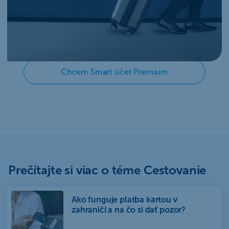
Premium dostanete zadarmo prémiovú
debetnú kartu Mastercard Gold, ktorá vám
umožní zvýhodnený vstup do vybraných
salónikov.
Chcem Smart účet Premium
Prečítajte si viac o téme Cestovanie
Ako funguje platba kartou v
zahraničí a na čo si dať pozor?