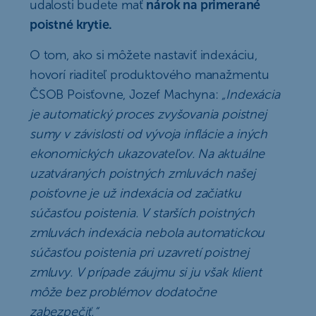
udalosti budete mať
nárok na primerané
poistné krytie.
O tom, ako si môžete nastaviť indexáciu,
hovorí riaditeľ produktového manažmentu
ČSOB Poisťovne, Jozef Machyna:
„Indexácia
je automatický proces zvyšovania poistnej
sumy v závislosti od vývoja inflácie a iných
ekonomických ukazovateľov. Na aktuálne
uzatváraných poistných zmluvách našej
poisťovne je už indexácia od začiatku
súčasťou poistenia. V starších poistných
zmluvách indexácia nebola automatickou
súčasťou poistenia pri uzavretí poistnej
zmluvy. V prípade záujmu si ju však klient
môže bez problémov dodatočne
zabezpečiť.“