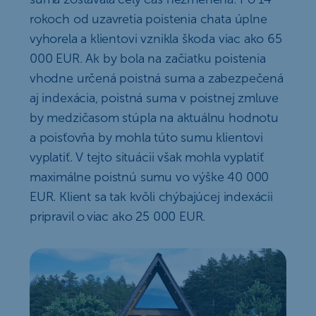
rokoch od uzavretia poistenia chata úplne
vyhorela a klientovi vznikla škoda viac ako 65
000 EUR. Ak by bola na začiatku poistenia
vhodne určená poistná suma a zabezpečená
aj indexácia, poistná suma v poistnej zmluve
by medzičasom stúpla na aktuálnu hodnotu
a poisťovňa by mohla túto sumu klientovi
vyplatiť. V tejto situácii však mohla vyplatiť
maximálne poistnú sumu vo výške 40 000
EUR. Klient sa tak kvôli chýbajúcej indexácii
pripravil o viac ako 25 000 EUR.