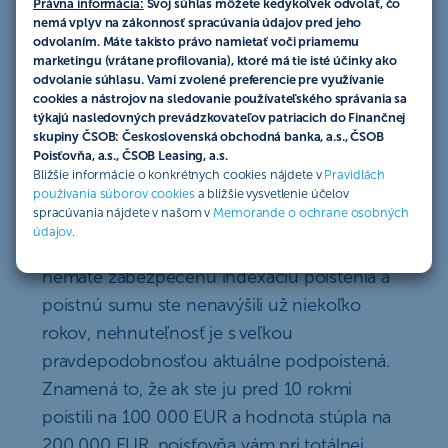
Právna informácia:
Svoj súhlas môžete kedykoľvek odvolať, čo
udalostí
, ako sú prírodné katastrofy, požiare
nemá vplyv na zákonnosť spracúvania údajov pred jeho
alebo vandalizmus. Keď nastanú, dokážu
odvolaním. Máte takisto právo namietať voči priamemu
marketingu (vrátane profilovania), ktoré má tie isté účinky ako
spôsobiť škody v desaťtisícoch až státisícoch
odvolanie súhlasu. Vami zvolené preferencie pre využívanie
EUR. V podobných finančne náročných
cookies a nástrojov na sledovanie používateľského správania sa
týkajú nasledovných prevádzkovateľov patriacich do Finančnej
situáciách je najlepšou pomocou poistenie
skupiny ČSOB: Československá obchodná banka, a.s., ČSOB
nehnuteľnosti a domácnosti.
Poisťovňa, a.s., ČSOB Leasing, a.s.
Bližšie informácie o konkrétnych cookies nájdete v
Pravidlách
Aby poistné plnenie pokrylo
potrebné
používania súborov cookies
a bližšie vysvetlenie účelov
spracúvania nájdete v našom v
Memorande o ochrane osobných
náklady na odstránenie vzniknutých škôd
,
údajov
.
musí byť prispôsobené aktuálnym cenám. Ak
nemáte zabezpečenú indexáciu poistenia a
poistnú sumu ste nenavýšili už niekoľko
rokov, nehnuteľnosť je s veľkou
pravdepodobnosťou aktuálne podpoistená.
Znamená to, že ak ste ju pred 10 rokmi
poistili na 100 000 EUR a hodnota stúpla na
200 000 EUR, poisťovňa vám pri totálnej