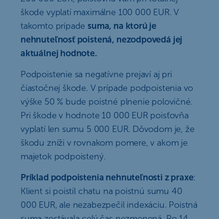
škode vyplatí maximálne 100 000 EUR. V
takomto prípade
suma, na ktorú je
nehnuteľnosť poistená, nezodpovedá jej
aktuálnej hodnote.
Podpoistenie sa negatívne prejaví aj pri
čiastočnej škode. V prípade podpoistenia vo
výške 50 % bude poistné plnenie polovičné.
Pri škode v hodnote 10 000 EUR poisťovňa
vyplatí len sumu 5 000 EUR. Dôvodom je, že
škodu zníži v rovnakom pomere, v akom je
majetok podpoistený.
Príklad podpoistenia nehnuteľnosti z praxe
:
Klient si poistil chatu na poistnú sumu 40
000 EUR, ale nezabezpečil indexáciu. Poistná
suma zostávala celý čas nezmenená. Po 14