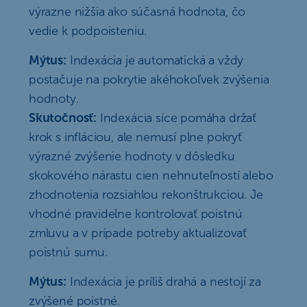
výrazne nižšia ako súčasná hodnota, čo
vedie k podpoisteniu.
Mýtus:
Indexácia je automatická a vždy
postačuje na pokrytie akéhokoľvek zvýšenia
hodnoty.
Skutočnosť:
Indexácia síce pomáha držať
krok s infláciou, ale nemusí plne pokryť
výrazné zvýšenie hodnoty v dôsledku
skokového nárastu cien nehnuteľností alebo
zhodnotenia rozsiahlou rekonštrukciou. Je
vhodné pravidelne kontrolovať poistnú
zmluvu a v prípade potreby aktualizovať
poistnú sumu.
Mýtus:
Indexácia je príliš drahá a nestojí za
zvýšené poistné.