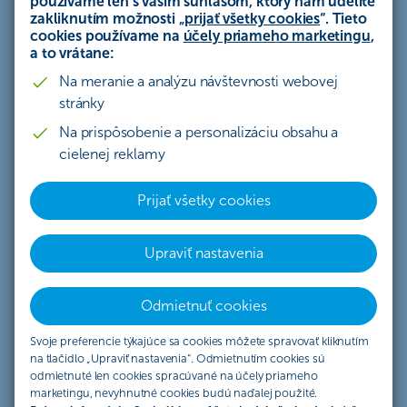
používame len s vašim súhlasom, ktorý nám udelíte
takejto situácii vyhnúť vďaka indexácii
zakliknutím možnosti „
prijať všetky cookies
“. Tieto
poistnej zmluvy.
cookies používame na
účely priameho marketingu
,
a to vrátane:
Na meranie a analýzu návštevnosti webovej
stránky
Na prispôsobenie a personalizáciu obsahu a
cielenej reklamy
Prijať všetky cookies
Upraviť nastavenia
Podpoistenie môže priniesť
Odmietnuť cookies
nežiaduce následky
Svoje preferencie týkajúce sa cookies môžete spravovať kliknutím
na tlačidlo „Upraviť nastavenia“. Odmietnutím cookies sú
Každá nehnuteľnosť aj domácnosť by mala
odmietnuté len cookies spracúvané na účely priameho
byť
poistená pre prípad nečakaných
marketingu, nevyhnutné cookies budú naďalej použité.