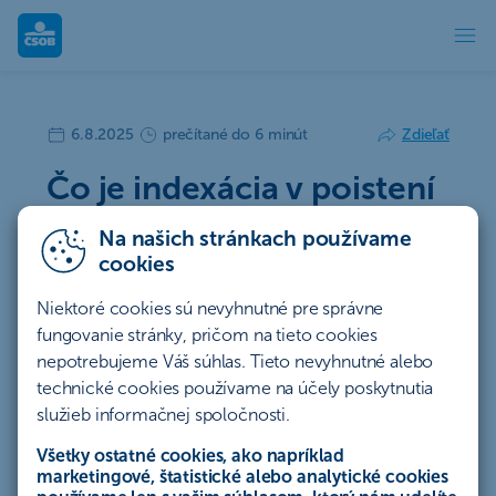
Čo je indexácia v poistení bývania a preč
6.8.2025
prečítané do 6 minút
Zdieľať
Čo je indexácia v poistení
bývania a prečo je
Na našich stránkach používame
dôležitá?
cookies
Niektoré cookies sú nevyhnutné pre správne
Ceny nehnuteľností neustále rastú a spolu s
fungovanie stránky, pričom na tieto cookies
nimi aj náklady na stavebné materiály. Ak
nepotrebujeme Váš súhlas. Tieto nevyhnutné alebo
vlastníte nehnuteľnosť s poistením, ktoré
technické cookies používame na účely poskytnutia
neodráža jej aktuálnu hodnotu, v prípade
služieb informačnej spoločnosti.
poistnej udalosti nemusíte mať nárok na
Všetky ostatné cookies, ako napríklad
dostatočné poistné plnenie. Zistite, ako sa
marketingové, štatistické alebo analytické cookies